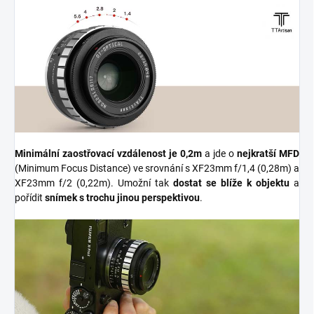
Mi
nimální zaostřovací vzdálenost je 0,2m
a jde o
nejkratší MFD
(Minimum Focus Distance)
ve srovnání s XF23mm f/1,4 (0,28m) a
XF23mm f/2 (0,22m). Umožní tak
dostat se blíže k objektu
a
pořídit
snímek s trochu jinou perspektivou
.