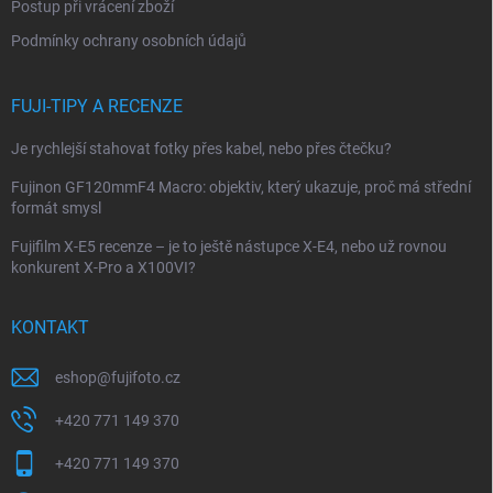
Postup při vrácení zboží
Podmínky ochrany osobních údajů
FUJI-TIPY A RECENZE
Je rychlejší stahovat fotky přes kabel, nebo přes čtečku?
Fujinon GF120mmF4 Macro: objektiv, který ukazuje, proč má střední
formát smysl
Fujifilm X-E5 recenze – je to ještě nástupce X-E4, nebo už rovnou
konkurent X-Pro a X100VI?
KONTAKT
eshop
@
fujifoto.cz
+420 771 149 370
+420 771 149 370