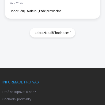
26.7.2026
Doporučuji. Nakupuji zde pravidelně.
Zobrazit další hodnocení
Z
á
p
INFORMACE PRO VÁS
a
t
Proč nakupovat u nás?
í
Obchodní podmínky