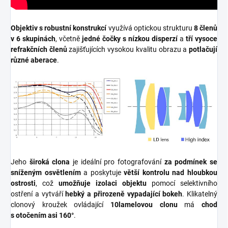
Objektiv s robustní konstrukcí
využívá optickou strukturu
8 členů
v 6 skupinách
, včetně
jedné čočky s nízkou disperzí
a
tří vysoce
refrakčních členů
zajišťujících vysokou kvalitu obrazu a
potlačují
různé aberace
.
Jeho
široká clona
je ideální pro fotografování
za podmínek se
sníženým osvětlením
a poskytuje
větší kontrolu nad hloubkou
ostrosti
, což
umožňuje izolaci objektu
pomocí selektivního
ostření a vytváří
hebký a přirozeně vypadající bokeh
. Klikatelný
clonový kroužek
ovládající
10lamelovou clonu
má
chod
s otočením asi 160°
.