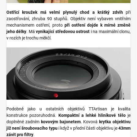
Ostřící kroužek má velmi plynulý chod a krátký zdvih
při
zaostřování, zhruba 90 stupňů. Objektiv není vybaven vnitřním
mechanismem ostření, proto
při ostření dojde k mírné změně
jeho délky
.
Má
vynikající středovou ostrost
i na maximální clonu,
v rozích je trochu měkčí.
Podobně jako u ostatních objektivů TTArtisan je kvalita
konstrukce pozoruhodná.
Kompaktní a lehké hliníkové
tělo
je
doplněné zadním
kovovým bajonetem
.
Kovová
krytka objektivu
již není šroubovacího typu
i když v přední části objektivu je
43mm
závit pro filtry
.