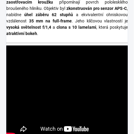
zaostřovacím kroužku
připomínají povrch pololesklého
broušeného hliníku. Objektiv byl
zkonstruován pro senzor APS-C
,
nabídne
úhel
záběru
62 stupňů
a ekvivalentní ohniskovou
vzdálenost
35 mm na full-frame
. Jeho klíčovou vlastností je
vysoká světelnost f/1,4
a
clona s 10 lamelami
, která poskytuje
atraktivní bokeh
.