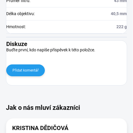
Průměr filtru
:
43 mm
Délka objektivu
:
40,5 mm
Hmotnost
:
222 g
Diskuze
Buďte první, kdo napíše příspěvek k této položce.
Přidat komentář
KRISTINA DĚDIČOVÁ