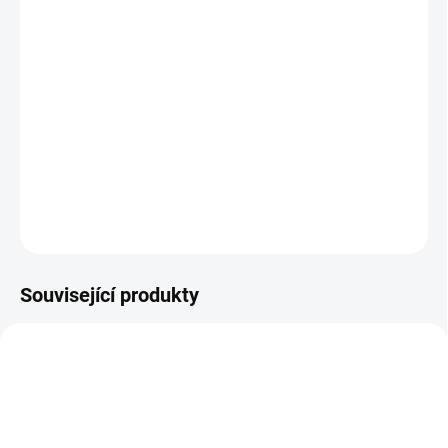
ČISTÍCÍ SADA K
?
OBJEKTIVU
MŮŽEME DORUČIT DO:
11.8.2026
MOŽNOSTI DORUČENÍ
−
+
Přidat do košíku
DETAILNÍ INFORMACE
ZEPTAT SE
HLÍDAT
Související produkty
NOVINKA