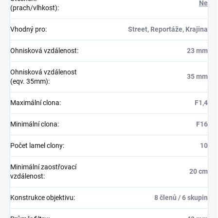
Ne
(prach/vlhkost)
:
Vhodný pro
:
Street, Reportáže, Krajina
Ohnisková vzdálenost
:
23 mm
Ohnisková vzdálenost
35 mm
(eqv. 35mm)
:
Maximální clona
:
F1,4
Minimální clona
:
F16
Počet lamel clony
:
10
Minimální zaostřovací
20 cm
vzdálenost
:
Konstrukce objektivu
:
8 členů / 6 skupin