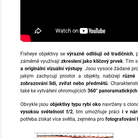
Fisheye objektivy se
výrazně odlišují od tradičních
, 
záměrně využívají
zkreslení jako klíčový prvek
. Tím s
a originální vizuální výstupy
. Jsou vysoce žádané pr
jakým zachycují prostor a objekty, nabízejí
různé 
zobrazování lidí, zvířat nebo předmětů
. Charakteris
také ke vytváření ohromujících
360° panoramatických
Obvykle jsou
objektivy typu rybí oko
navrženy s clon
vysokou světelnost f/2
, tím umožňuje práci
i v ná
potřeba získat více světla, zejména pro
fotografování