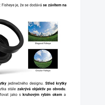
 Fisheye
je, že se dodává
se závitem na
ytky
jedinečného designu.
S
třed krytky
ytka stále
zakrývá objektiv po obvodu
.
fovat jako s
kruhovým rybím okem
a