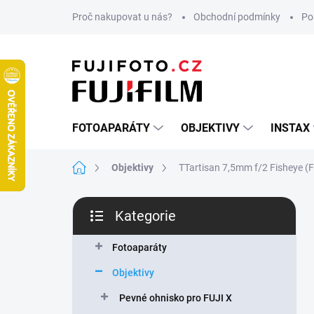
Přejít
Proč nakupovat u nás?
Obchodní podmínky
Po
na
obsah
FOTOAPARÁTY
OBJEKTIVY
INSTAX
Domů
Objektivy
TTartisan 7,5mm f/2 Fisheye (F
P
Kategorie
o
Přeskočit
s
kategorie
t
Fotoaparáty
r
Objektivy
a
n
Pevné ohnisko pro FUJI X
n