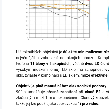
U širokoúhlých objektivů je
důležité minimalizovat rů
nejvěrnějšího zobrazení na okrajích obrazu. Kompl
tvořena
11 členy v 8 skupinách
, včetně
dvou LD člen
vysokým indexem lomu)
. LD sklo má schopnost
lé
sklo, zvláště v kombinaci s LD sklem, může
efektivně 
Objektiv je plně manuální bez elektronické podpory.
90° a umožňuje
přesné zaostření při cloně F2
s vě
zkráceným mezi 1 m a nekonečnem.
Clonový kroužek
takže jej lze použít jako „bezcvakací“
i pro video
.