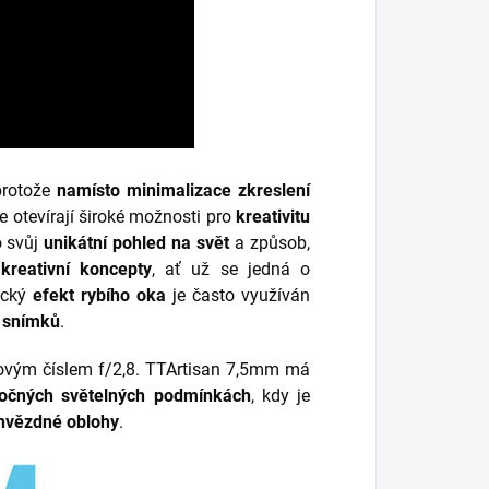
protože
namísto minimalizace zkreslení
e otevírají široké možnosti pro
kreativitu
o svůj
unikátní pohled na svět
a způsob,
kreativní koncepty
, ať už se jedná o
tický
efekt rybího oka
je často využíván
 snímků
.
ovým číslem f/2,8. TTArtisan 7,5mm má
ročných světelných podmínkách
, kdy je
 hvězdné oblohy
.