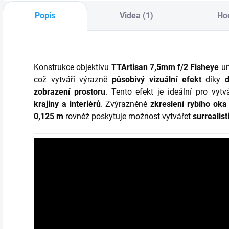
krajiny, interiérů,
Popis
Videa (1)
Ho
street fotografii a
další žánry.
Vyznačuje se
vysokou maximální
Konstrukce objektivu
TTArtisan 7,5mm f/2 Fisheye
um
světelností...
což vytváří výrazně
působivý vizuální efekt
díky
zobrazení prostoru
. Tento efekt je ideální pro vyt
krajiny a interiérů
. Zvýrazněné
zkreslení rybího oka
0,125 m
rovněž poskytuje možnost vytvářet
surrealist