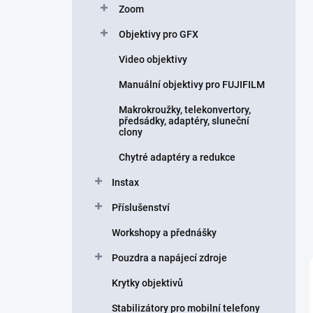
Zoom
í
p
Objektivy pro GFX
a
n
Video objektivy
e
Manuální objektivy pro FUJIFILM
l
Makrokroužky, telekonvertory,
předsádky, adaptéry, sluneční
clony
Chytré adaptéry a redukce
Instax
Příslušenství
Workshopy a přednášky
Pouzdra a napájecí zdroje
Krytky objektivů
Stabilizátory pro mobilní telefony