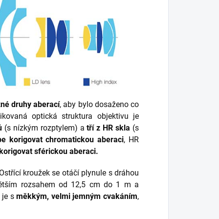
zné druhy aberací
, aby bylo dosaženo co
ikovaná optická struktura objektivu je
ů
(
s nízkým rozptylem)
a
tří z HR skla
(
s
pe korigovat chromatickou aberaci
, HR
korigovat sférickou aberaci.
Ostřící kroužek se otáčí plynule s dráhou
tším rozsahem od 12,5 cm do 1 m a
 je s
měkkým, velmi jemným cvakáním
,