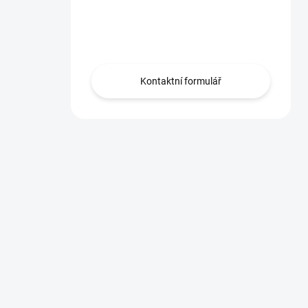
Máte otázku?
Obraťte se na nás.
Kontaktní formulář