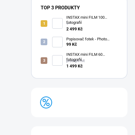
TOP 3 PRODUKTY
INSTAX mini FILM 100
fotografií
+ *
2 499 Kč
Popisovač fotek - Photo
Signature (made in Japan)
99 Kč
INSTAX mini FILM 60
fotografií
prodejní hit
1 499 Kč
BAZAR