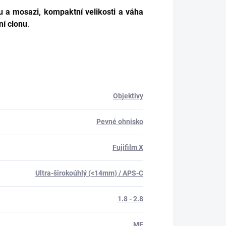
u a mosazi, kompaktní velikosti a váha
ní clonu
.
Objektivy
Pevné ohnisko
Fujifilm X
Ultra-širokoúhlý (<14mm) / APS-C
1.8 - 2.8
MF