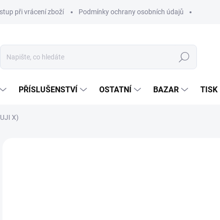
stup při vrácení zboží
Podmínky ochrany osobních údajů
Hledat
PŘÍSLUŠENSTVÍ
OSTATNÍ
BAZAR
TISK
UJI X)
4 4
3 2
Měr
SK
cena
MŮŽ
DO:
11.