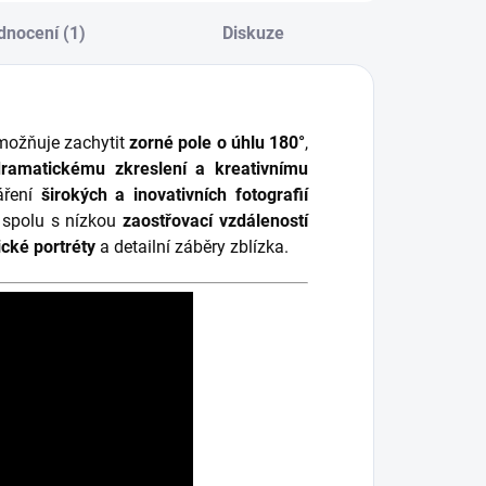
dnocení (1)
Diskuze
ožňuje zachytit
zorné pole o úhlu 180°
,
dramatickému zkreslení a kreativnímu
váření
širokých a inovativních fotografií
spolu s nízkou
zaostřovací vzdáleností
ické portréty
a detailní záběry zblízka.