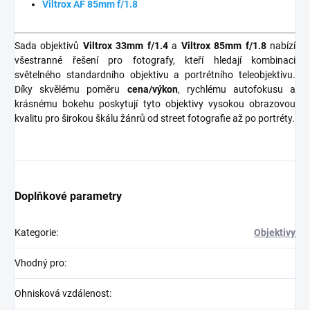
Viltrox AF 85mm f/1.8
Sada objektivů
Viltrox 33mm f/1.4
a
Viltrox 85mm f/1.8
nabízí
všestranné řešení pro fotografy, kteří hledají kombinaci
světelného standardního objektivu a portrétního teleobjektivu.
Díky skvělému poměru
cena/výkon
, rychlému autofokusu a
krásnému bokehu poskytují tyto objektivy vysokou obrazovou
kvalitu pro širokou škálu žánrů od street fotografie až po portréty.
Doplňkové parametry
Kategorie
:
Objektivy
Vhodný pro
:
Ohnisková vzdálenost
: