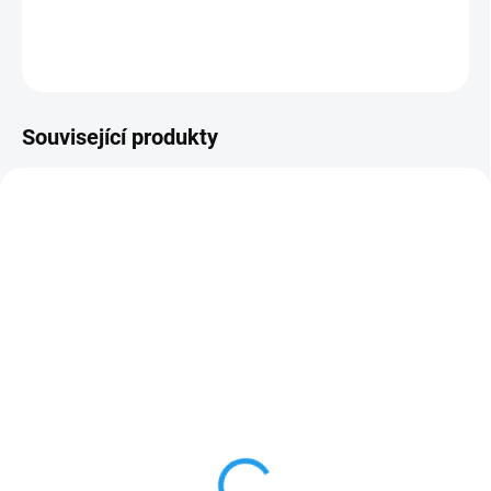
DETAILNÍ INFORMACE
ZEPTAT SE
HLÍDAT
Související produkty
AKCE 2026
SKLADEM NA PRODEJNĚ
NA DOTAZ
VILTROX AF 85mm
FUJINON XF90mm f/2
f/1.8 STM Mark II
R LM WR
(FUJI X)
+ dárkový set