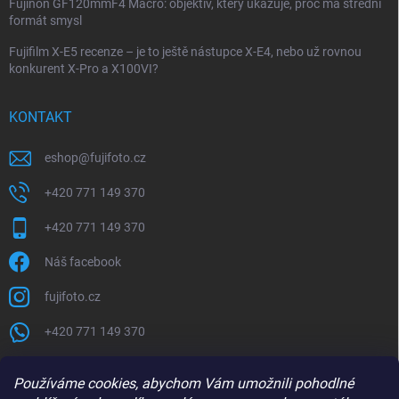
Fujinon GF120mmF4 Macro: objektiv, který ukazuje, proč má střední
formát smysl
Fujifilm X-E5 recenze – je to ještě nástupce X-E4, nebo už rovnou
konkurent X-Pro a X100VI?
KONTAKT
eshop
@
fujifoto.cz
+420 771 149 370
+420 771 149 370
Náš facebook
fujifoto.cz
+420 771 149 370
PŘIJÍMÁME ONLINE PLATBY
Používáme cookies, abychom Vám umožnili pohodlné