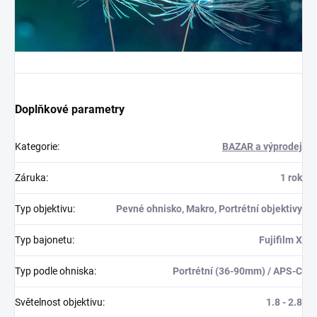
Doplňkové parametry
Kategorie
:
BAZAR a výprodej
Záruka
:
1 rok
Typ objektivu
:
Pevné ohnisko, Makro, Portrétní objektivy
Typ bajonetu
:
Fujifilm X
Typ podle ohniska
:
Portrétní (36-90mm) / APS-C
Světelnost objektivu
:
1.8 - 2.8