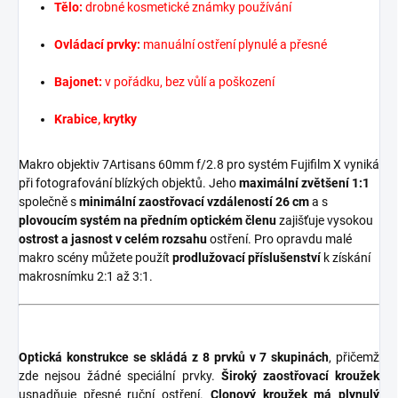
Tělo:
drobné kosmetické známky používání
Ovládací prvky:
manuální ostření plynulé a přesné
Bajonet:
v pořádku, bez vůlí a poškození
Krabice, krytky
Makro objektiv 7Artisans 60mm f/2.8 pro systém Fujifilm X vyniká
při fotografování blízkých objektů. Jeho
maximální zvětšení 1:1
společně s
minimální zaostřovací vzdáleností 26 cm
a s
plovoucím systém na předním optickém členu
zajišťuje vysokou
ostrost a jasnost v celém rozsahu
ostření. Pro opravdu malé
makro scény můžete použít
prodlužovací příslušenství
k získání
makrosnímku 2:1 až 3:1.
Optická konstrukce se skládá z 8 prvků v 7 skupinách
, přičemž
zde nejsou žádné speciální prvky.
Široký zaostřovací kroužek
usnadňuje přesné ruční ostření.
Clonový kroužek má plynulý