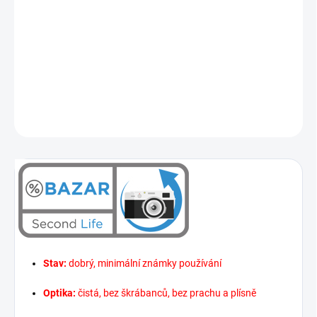
DORUČENÍ
−
+
Přidat do košíku
DETAILNÍ INFORMACE
ZEPTAT SE
HLÍDAT
Stav:
dobrý, minimální známky používání
Optika:
čistá, bez škrábanců, bez prachu a plísně