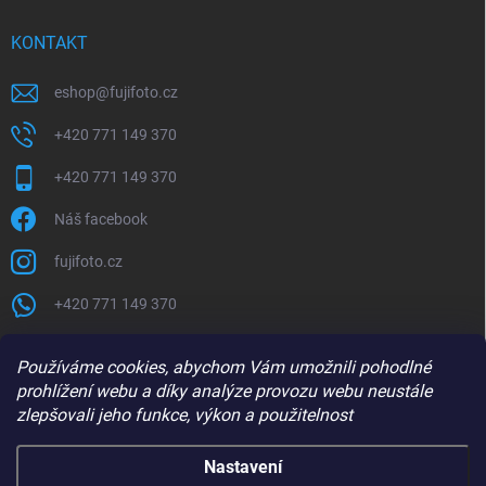
KONTAKT
eshop
@
fujifoto.cz
+420 771 149 370
+420 771 149 370
Náš facebook
fujifoto.cz
+420 771 149 370
PŘIJÍMÁME ONLINE PLATBY
Používáme cookies, abychom Vám umožnili pohodlné
prohlížení webu a díky analýze provozu webu neustále
zlepšovali jeho funkce, výkon a použitelnost
Nastavení