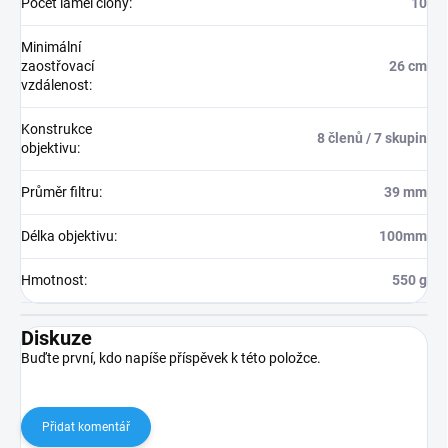
Počet lamel clony
:
10
Minimální
zaostřovací
26 cm
vzdálenost
:
Konstrukce
8 členů / 7 skupin
objektivu
:
Průměr filtru
:
39 mm
Délka objektivu
:
100mm
Hmotnost
:
550 g
Diskuze
Buďte první, kdo napíše příspěvek k této položce.
Přidat komentář