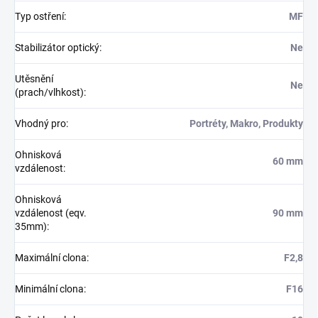
Typ ostření
:
MF
Stabilizátor optický
:
Ne
Utěsnění
Ne
(prach/vlhkost)
:
Vhodný pro
:
Portréty, Makro, Produkty
Ohnisková
60 mm
vzdálenost
:
Ohnisková
vzdálenost (eqv.
90 mm
35mm)
:
Maximální clona
:
F2,8
Minimální clona
:
F16