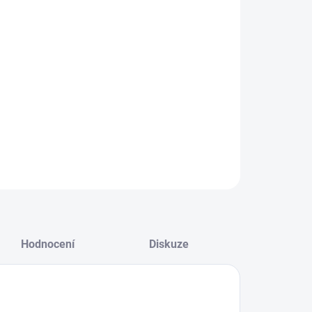
−
+
Přidat do košíku
ZEPTAT SE
HLÍDAT
Hodnocení
Diskuze