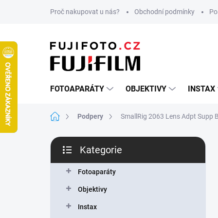
Přejít
Proč nakupovat u nás?
Obchodní podmínky
Po
na
obsah
FOTOAPARÁTY
OBJEKTIVY
INSTAX
Domů
Podpery
SmallRig 2063 Lens Adpt Supp B
P
Kategorie
o
Přeskočit
s
kategorie
t
Fotoaparáty
r
Objektivy
a
n
Instax
n