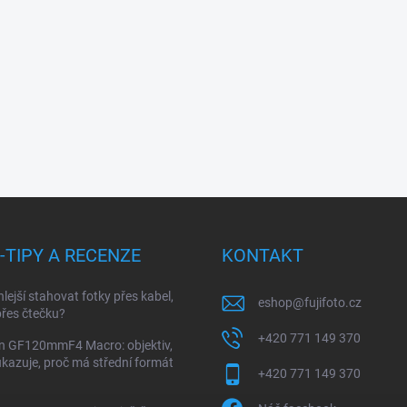
I-TIPY A RECENZE
KONTAKT
hlejší stahovat fotky přes kabel,
eshop
@
fujifoto.cz
řes čtečku?
+420 771 149 370
on GF120mmF4 Macro: objektiv,
ukazuje, proč má střední formát
+420 771 149 370