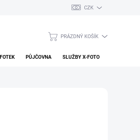
CZK
PRÁZDNÝ KOŠÍK
NÁKUPNÍ
KOŠÍK
 FOTEK
PŮJČOVNA
SLUŽBY X-FOTO
KONTAKTY
1 590 Kč
90 Kč
14 Kč bez DPH
ná
 DOTAZ
:
NOSTI DORUČENÍ