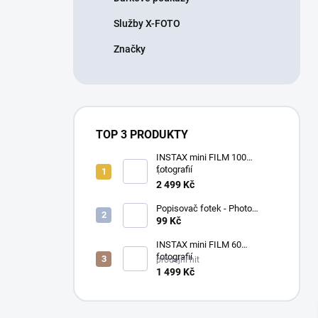
Služby X-FOTO
Značky
TOP 3 PRODUKTY
INSTAX mini FILM 100
fotografií
+ *
2 499 Kč
Popisovač fotek - Photo
Signature (made in Japan)
99 Kč
INSTAX mini FILM 60
fotografií
prodejní hit
1 499 Kč