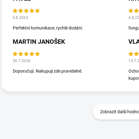
5.8.2026
4.8.2
Perfektní komunikace, rychlé dodání.
fungu
MARTIN JANOŠEK
VL
26.7.2026
16.7.
Doporučuji. Nakupuji zde pravidelně.
Ochot
kupov
Zobrazit další hodn