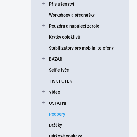
Příslušenství
í
p
Workshopy a přednášky
a
n
Pouzdra a napájecí zdroje
e
Krytky objektivů
l
Stabilizátory pro mobilní telefony
BAZAR
Selfie tyče
TISK FOTEK
Video
OSTATNÍ
Podpery
Držáky
Dárkové poukazy