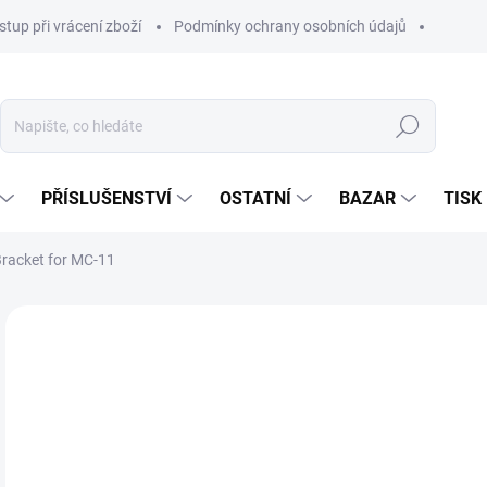
stup při vrácení zboží
Podmínky ochrany osobních údajů
Hledat
PŘÍSLUŠENSTVÍ
OSTATNÍ
BAZAR
TISK
racket for MC-11
1 6
1 3
Měr
NA
cena
MOŽ