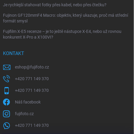
Je rychlejší stahovat fotky přes kabel, nebo přes čtečku?
Fujinon GF120mmF4 Macro: objektiv, který ukazuje, proč má střední
formát smysl
Fujifilm X-E5 recenze – je to ještě nástupce X-E4, nebo už rovnou
konkurent X-Pro a X100VI?
KONTAKT
eshop
@
fujifoto.cz
+420 771 149 370
+420 771 149 370
Náš facebook
fujifoto.cz
+420 771 149 370