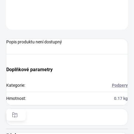
−
+
Přidat do košíku
ZEPTAT SE
HLÍDAT
Popis produktu není dostupný
Doplňkové parametry
Kategorie
:
Podpery
Hmotnost
:
0.17 kg