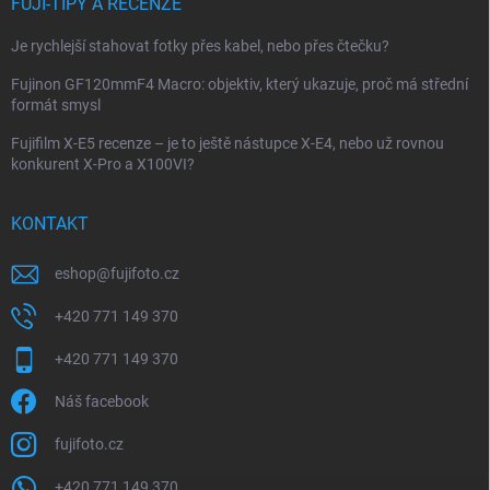
FUJI-TIPY A RECENZE
Je rychlejší stahovat fotky přes kabel, nebo přes čtečku?
Fujinon GF120mmF4 Macro: objektiv, který ukazuje, proč má střední
formát smysl
Fujifilm X-E5 recenze – je to ještě nástupce X-E4, nebo už rovnou
konkurent X-Pro a X100VI?
KONTAKT
eshop
@
fujifoto.cz
+420 771 149 370
+420 771 149 370
Náš facebook
fujifoto.cz
+420 771 149 370