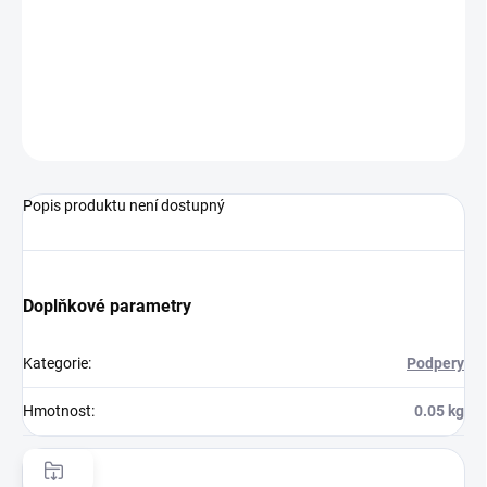
DORUČENÍ
−
+
Přidat do košíku
ZEPTAT SE
HLÍDAT
Popis produktu není dostupný
Doplňkové parametry
Kategorie
:
Podpery
Hmotnost
:
0.05 kg