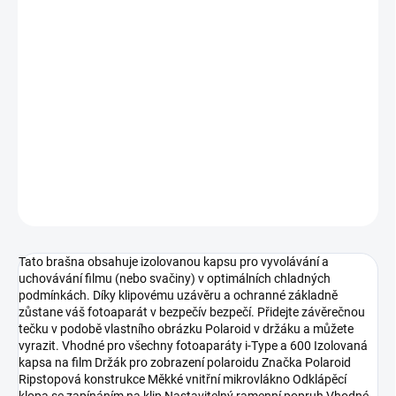
DORUČENÍ
−
+
Přidat do košíku
Nasaďte si brašnu na fotoaparát Polaroid a uvidíte, kam vás
životní dobrodružství zavedou.
DETAILNÍ INFORMACE
ZEPTAT SE
HLÍDAT
Tato brašna obsahuje izolovanou kapsu pro vyvolávání a
uchovávání filmu (nebo svačiny) v optimálních chladných
podmínkách. Díky klipovému uzávěru a ochranné základně
zůstane váš fotoaparát v bezpečív bezpečí. Přidejte závěrečnou
tečku v podobě vlastního obrázku Polaroid v držáku a můžete
vyrazit. Vhodné pro všechny fotoaparáty i-Type a 600 Izolovaná
kapsa na film Držák pro zobrazení polaroidu Značka Polaroid
Ripstopová konstrukce Měkké vnitřní mikrovlákno Odklápěcí