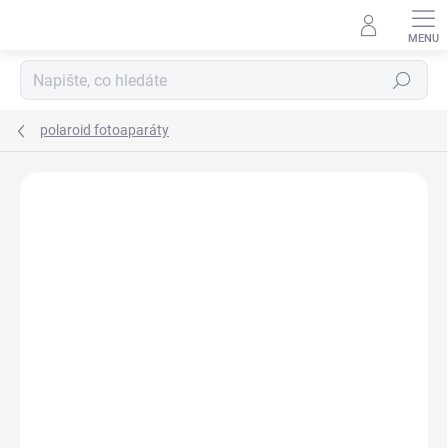
Přejít
na
obsah
Hledat
polaroid fotoaparáty