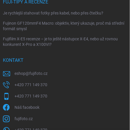
FUJI-TIPY A RECENZE
Je rychlejší stahovat fotky přes kabel, nebo přes čtečku?
Fujinon GF120mmF4 Macro: objektiv, který ukazuje, proč má střední
formát smysl
Fujifilm X-E5 recenze – je to ještě nástupce X-E4, nebo už rovnou
konkurent X-Pro a X100VI?
KONTAKT
eshop
@
fujifoto.cz
+420 771 149 370
+420 771 149 370
Náš facebook
fujifoto.cz