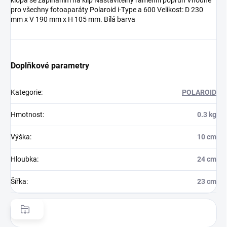
klopa se zapínáním na klip Nastavitelný ramenní popruh Vhodné
pro všechny fotoaparáty Polaroid i-Type a 600 Velikost: D 230
mm x V 190 mm x H 105 mm. Bílá barva
Doplňkové parametry
Kategorie
:
POLAROID
Hmotnost
:
0.3 kg
Výška
:
10 cm
Hloubka
:
24 cm
Šířka
:
23 cm