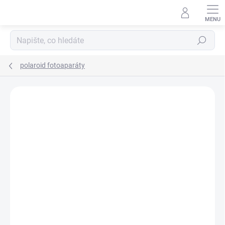
Přejít
na
obsah
Hledat
polaroid fotoaparáty