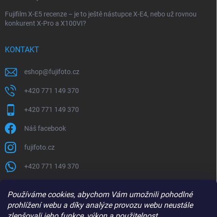
Fujifilm X-E5 recenze – je to ještě nástupce X-E4, nebo už rovnou
konkurent X-Pro a X100VI?
KONTAKT
eshop
@
fujifoto.cz
+420 771 149 370
+420 771 149 370
Náš facebook
fujifoto.cz
+420 771 149 370
PŘIJÍMÁME ONLINE PLATBY
Používáme cookies, abychom Vám umožnili pohodlné
prohlížení webu a díky analýze provozu webu neustále
zlepšovali jeho funkce, výkon a použitelnost