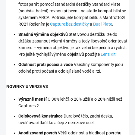
fotoaparát pomocí standardní destičky Standard Plate
(součást balení) rovnou připevnit na stativ kompatibilní se
systémem ARCA. Potřebujete kompatibilitu s Manfrotto®
RC2? Řešením je
Capture bez destičky
a
Dual Plate
.
Snadná výměna objektivů
Stativovou destičku lze do
držáku zasunout všemi 4 směry a tedy libovolně orientovat
kameru – výměna objektivu je tak velmi bezpečná a rychlá.
Pro ještě rychlejší výměnu objektivů použijte
Lens Kit
Odolnost proti počasí a vodě
Všechny komponenty jsou
odolné proti počasí a odolají slané vodě a rzi.
NOVINKY U VERZE V3
Výrazně menší
O 30% lehčí, o 20% užší a o 20% nižší než
Capture v2.
Celokovová konstrukce
Duralové tělo, zadní deska,
uvolňovací tlačítko a čep z nerezové oceli.
Anodizovaný povrch
Větší odolnost a hladkost povrchu.