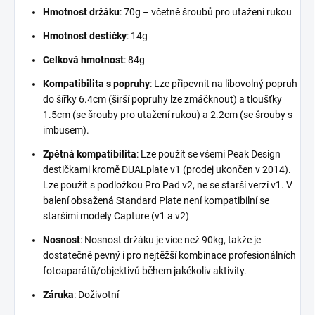
Hmotnost držáku
: 70g – včetně šroubů pro utažení rukou
Hmotnost destičky
: 14g
Celková hmotnost
: 84g
Kompatibilita s popruhy
: Lze připevnit na libovolný popruh
do šířky 6.4cm (širší popruhy lze zmáčknout) a tloušťky
1.5cm (se šrouby pro utažení rukou) a 2.2cm (se šrouby s
imbusem).
Zpětná kompatibilita
: Lze použít se všemi Peak Design
destičkami kromě DUALplate v1 (prodej ukončen v 2014).
Lze použít s podložkou Pro Pad v2, ne se starší verzí v1. V
balení obsažená Standard Plate není kompatibilní se
staršími modely Capture (v1 a v2)
Nosnost
: Nosnost držáku je více než 90kg, takže je
dostatečně pevný i pro nejtěžší kombinace profesionálních
fotoaparátů/objektivů během jakékoliv aktivity.
Záruka
: Doživotní