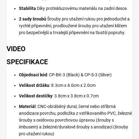
Stabilita
Díky protiskluzovému materiálu na zadní desce.
2 sady šroubů
Šrouby pro utažení rukou pro jednoduché a
rychlé připevnění, prodloužené šrouby pro utažení klíčem
pro bezpečnější a trvalejší připevnění na tlustší popruhy.
VIDEO
SPECIFIKACE
Objednací kód
: CP-BK-3 (Black) & CP-S-3 (Silver)
Velikost držáku
: 8.3cm x 4.0cm x 2.0cm
Velikost destičky
: 3.8cm x 3.8cm x 0.7cm
Materiál
: CNC-obráběný dural, černé nebo stříbrná
anodizace povrchu, podložka z vstřikovaného PVC, železné
šrouby s oxidovou povrchovou úpravou (šrouby s
imbusem) a železné/duralové šrouby s anodizací (šrouby
pro utažení rukou)