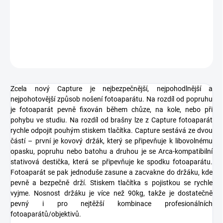
−
+
Přidat do košíku
DETAILNÍ INFORMACE
ZEPTAT SE
HLÍDAT
Zcela nový Capture je nejbezpečnější, nejpohodlnější a
nejpohotovější způsob nošení fotoaparátu. Na rozdíl od popruhu
je fotoaparát pevně fixován během chůze, na kole, nebo při
pohybu ve studiu. Na rozdíl od brašny lze z Capture fotoaparát
rychle odpojit pouhým stiskem tlačítka. Capture sestává ze dvou
částí – první je kovový držák, který se připevňuje k libovolnému
opasku, popruhu nebo batohu a druhou je se Arca-kompatibilní
stativová destička, která se připevňuje ke spodku fotoaparátu.
Fotoaparát se pak jednoduše zasune a zacvakne do držáku, kde
pevně a bezpečně drží. Stiskem tlačítka s pojistkou se rychle
vyjme. Nosnost držáku je více než 90kg, takže je dostatečně
pevný i pro nejtěžší kombinace profesionálních
fotoaparátů/objektivů.