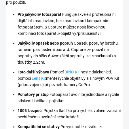
pro použití.
Pro jakýkoliv fotoaparát
Funguje skvěle s profesionální
digitální zrcadlovkou, bezzrcadlovkou i kompaktním
fotoaparátem. S Capture můžete nosit libovolnou
kombinaci fotoaparátu/objektivy/příslušenství.
Jakýkoliv opasek nebo popruh
Opasek, popruhy batohu,
ramenní pás, bederní pás atd. Capture lze použít na
popruhy do šířky 6.4cm (širší popruhy lze zmáčknout) a
tloušťky 2.2cm.
I pro další výbavu
Pomocí
BINO Kit
noste dalekohled,
pomocí
Lens Kit
měňte rychle objektivy a s novým POV Kit
(připravujeme) připevněte kamery GoPro.
Pohotový přístup
Fotoaparát uvolníte jednoduše a rychle
stiskem tlačítka s pojistkou.
100% bezpečí
Pojistka tlačítka pro rychlé uvolnění zabrání
nechtěnému uvolnění nebo krádeži.
Kompatibilní se stativy
Po vysunutí z držáku lze