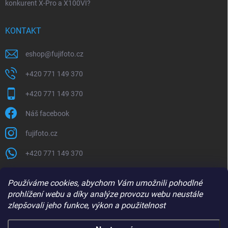
konkurent X-Pro a X100VI?
KONTAKT
eshop
@
fujifoto.cz
+420 771 149 370
+420 771 149 370
Náš facebook
fujifoto.cz
+420 771 149 370
PŘIJÍMÁME ONLINE PLATBY
Používáme cookies, abychom Vám umožnili pohodlné
prohlížení webu a díky analýze provozu webu neustále
zlepšovali jeho funkce, výkon a použitelnost