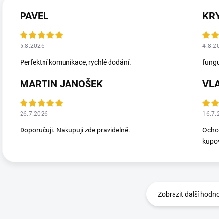
PAVEL
KR
5.8.2026
4.8.2
Perfektní komunikace, rychlé dodání.
fungu
MARTIN JANOŠEK
VL
26.7.2026
16.7.
Doporučuji. Nakupuji zde pravidelně.
Ochot
kupov
Zobrazit další hodn