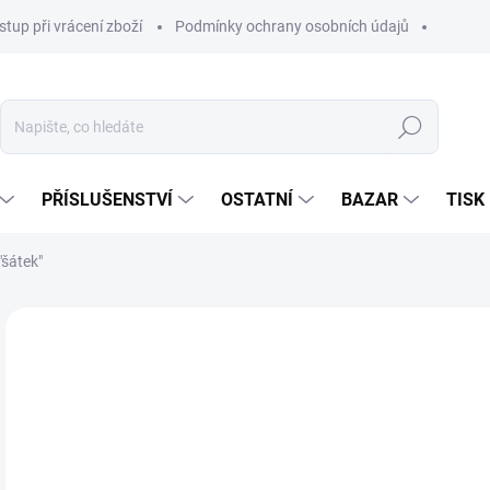
stup při vrácení zboží
Podmínky ochrany osobních údajů
Hledat
PŘÍSLUŠENSTVÍ
OSTATNÍ
BAZAR
TISK
šátek"
69
488
Měr
Z
cena