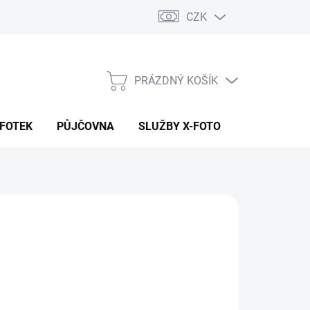
CZK
PRÁZDNÝ KOŠÍK
NÁKUPNÍ
KOŠÍK
 FOTEK
PŮJČOVNA
SLUŽBY X-FOTO
KONTAKTY
590 Kč
9 Kč
 Kč bez DPH
ná
volte variantu
: