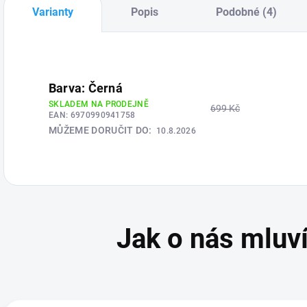
každodenního
kompaktního
Varianty
Popis
Podobné (4)
života. Je určen
fotoaparátu
začínajícím,
X100VI. Tento
ambiciózním
model představuje
tvůrcům, kteří chtějí
již šestou generaci
svou tvorbu povýšit
kamery, která je
Barva: Černá
na vyšší...
známá svou
SKLADEM NA PRODEJNĚ
699 Kč
kombinací...
EAN:
6970990941758
MŮŽEME DORUČIT DO:
10.8.2026