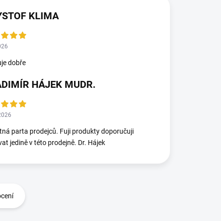
YSTOF KLIMA
026
je dobře
ADIMÍR HÁJEK MUDR.
2026
ná parta prodejců. Fuji produkty doporučuji
at jedině v této prodejně. Dr. Hájek
ocení