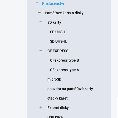
Příslušenství
í
p
Paměťové karty a disky
a
n
SD karty
e
SD UHS-I.
l
SD UHS-II.
CF EXPRESS
CFexpress type B
CFexpress type A
microSD
pouzdra na paměťové karty
čtečky karet
Externí disky
USB klíče