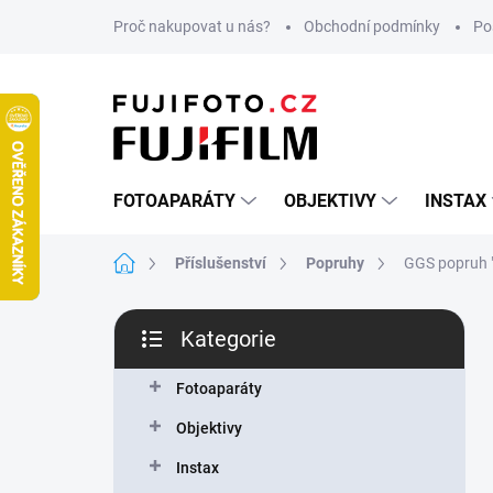
Přejít
Proč nakupovat u nás?
Obchodní podmínky
Po
na
obsah
FOTOAPARÁTY
OBJEKTIVY
INSTAX
Domů
Příslušenství
Popruhy
GGS popruh "
P
Kategorie
o
Přeskočit
s
kategorie
t
Fotoaparáty
r
Objektivy
a
n
Instax
n