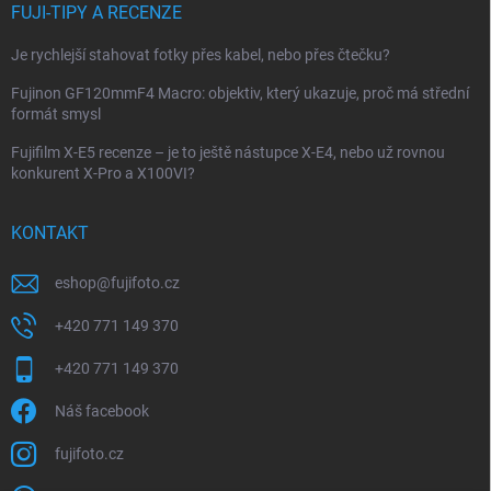
FUJI-TIPY A RECENZE
Je rychlejší stahovat fotky přes kabel, nebo přes čtečku?
Fujinon GF120mmF4 Macro: objektiv, který ukazuje, proč má střední
formát smysl
Fujifilm X-E5 recenze – je to ještě nástupce X-E4, nebo už rovnou
konkurent X-Pro a X100VI?
KONTAKT
eshop
@
fujifoto.cz
+420 771 149 370
+420 771 149 370
Náš facebook
fujifoto.cz