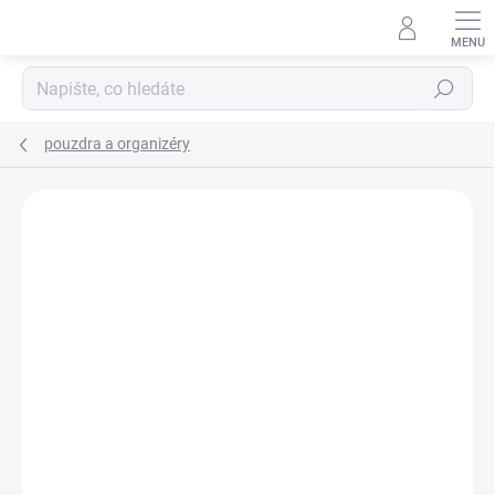
Přejít
na
obsah
Hledat
pouzdra a organizéry