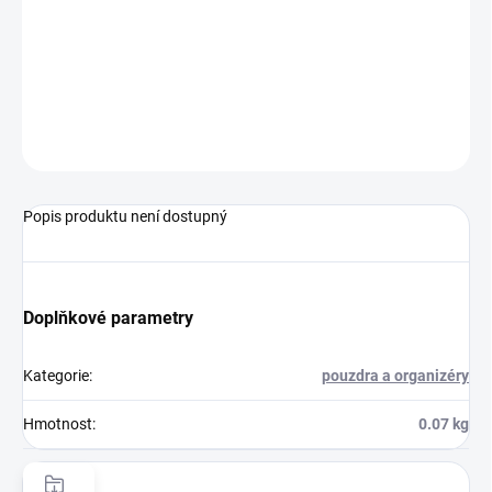
DORUČENÍ
−
+
Přidat do košíku
ZEPTAT SE
HLÍDAT
Popis produktu není dostupný
Doplňkové parametry
Kategorie
:
pouzdra a organizéry
Hmotnost
:
0.07 kg