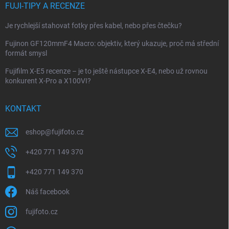
FUJI-TIPY A RECENZE
Je rychlejší stahovat fotky přes kabel, nebo přes čtečku?
Fujinon GF120mmF4 Macro: objektiv, který ukazuje, proč má střední
formát smysl
Fujifilm X-E5 recenze – je to ještě nástupce X-E4, nebo už rovnou
konkurent X-Pro a X100VI?
KONTAKT
eshop
@
fujifoto.cz
+420 771 149 370
+420 771 149 370
Náš facebook
fujifoto.cz