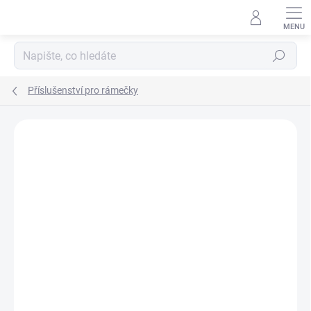
Přejít
na
obsah
Hledat
Příslušenství pro rámečky