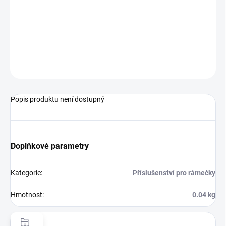
DORUČENÍ
−
+
Přidat do košíku
ZEPTAT SE
HLÍDAT
Popis produktu není dostupný
Doplňkové parametry
Kategorie
:
Příslušenství pro rámečky
Hmotnost
:
0.04 kg