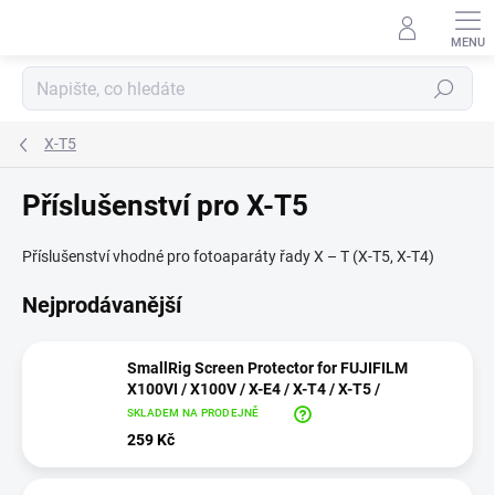
Přejít
na
obsah
Hledat
X-T5
Příslušenství pro X-T5
Příslušenství vhodné pro fotoaparáty řady X – T (X-T5, X-T4)
Nejprodávanější
SmallRig Screen Protector for FUJIFILM
X100VI / X100V / X-E4 / X-T4 / X-T5 /
SKLADEM NA PRODEJNĚ
259 Kč