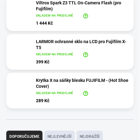
Viltrox Spark Z3 TTL On-Camera Flash (pro
Fujifilm)
SKLADEM NA PRODEJNĚ
1 444 Kč
LARMOR ochranné sklo na LCD pro Fujifilm X-
T5
SKLADEM NA PRODEJNĚ
399 Kč
Krytka X na sáňky blesku FUJIFILM - (Hot Shoe
Cover)
SKLADEM NA PRODEJNĚ
289 Kč
Ř
a
DOPORUČUJEME
NEJLEVNĚJŠÍ
NEJDRAŽŠÍ