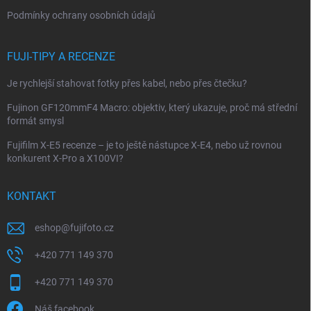
ý
Podmínky ochrany osobních údajů
p
i
s
FUJI-TIPY A RECENZE
u
Je rychlejší stahovat fotky přes kabel, nebo přes čtečku?
Fujinon GF120mmF4 Macro: objektiv, který ukazuje, proč má střední
formát smysl
Fujifilm X-E5 recenze – je to ještě nástupce X-E4, nebo už rovnou
konkurent X-Pro a X100VI?
KONTAKT
eshop
@
fujifoto.cz
+420 771 149 370
+420 771 149 370
Náš facebook