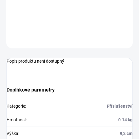
DORUČENÍ
−
+
Přidat do košíku
ZEPTAT SE
HLÍDAT
Popis produktu není dostupný
Doplňkové parametry
Kategorie
:
Příslušenství
Hmotnost
:
0.14 kg
Výška
:
9,2 cm