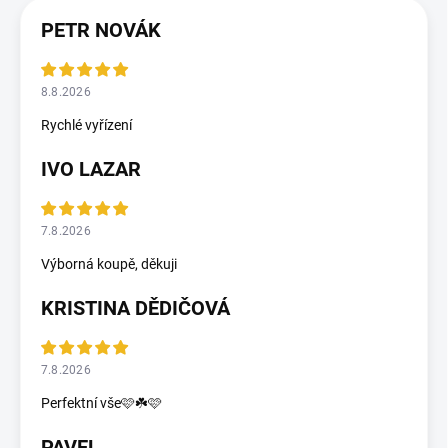
PETR NOVÁK
8.8.2026
Rychlé vyřízení
IVO LAZAR
7.8.2026
Výborná koupě, děkuji
KRISTINA DĚDIČOVÁ
7.8.2026
Perfektní vše🩷☘️🩷
PAVEL