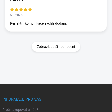
5.8.2026
Perfektní komunikace, rychlé dodání.
Zobrazit další hodnocení
Z
á
p
INFORMACE PRO VÁS
a
t
Proč nakupovat u nás?