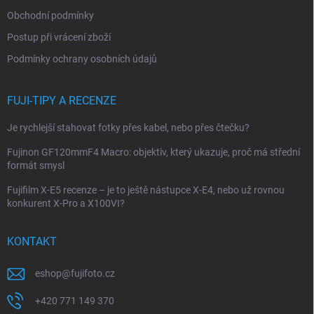
í
Obchodní podmínky
Postup při vrácení zboží
Podmínky ochrany osobních údajů
FUJI-TIPY A RECENZE
Je rychlejší stahovat fotky přes kabel, nebo přes čtečku?
Fujinon GF120mmF4 Macro: objektiv, který ukazuje, proč má střední
formát smysl
Fujifilm X-E5 recenze – je to ještě nástupce X-E4, nebo už rovnou
konkurent X-Pro a X100VI?
KONTAKT
eshop
@
fujifoto.cz
+420 771 149 370