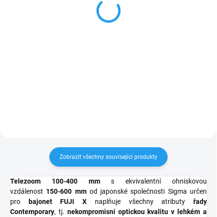
L395 67mm
Huc 67mm
859 Kč
2 090 Kč
710 Kč bez DPH
1 727 Kč bez DPH
Do košíku
Do košíku
NiSi Filter Circular Polarizer Pro
Nano HUC Vysoce kvalitní
cirkulární polarizační filtr, který
eliminuje nežádoucí odlesky a
zvyšuje kontrast i sytost barev.
Perfektní volba pro krajinářskou...
Zobrazit všechny související produkty
Telezoom 100-400 mm
s ekvivalentní ohniskovou
vzdálenost
150-600 mm
od japonské společnosti Sigma určen
pro
bajonet FUJI X
naplňuje všechny atributy
řady
Contemporary
, tj.
nekompromisní optickou kvalitu v lehkém a