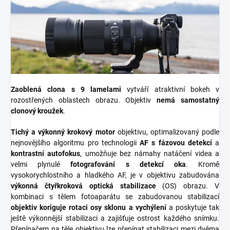
Zaoblená clona s 9 lamelami
vytváří atraktivní bokeh v
rozostřených oblastech obrazu. Objektiv
nemá samostatný
clonový kroužek
.
Tichý a výkonný krokový motor
objektivu, optimalizovaný podle
nejnovějšího algoritmu pro technologii
AF s fázovou detekcí
a
kontrastní autofokus
, umožňuje bez námahy natáčení videa a
velmi plynulé
fotografování s detekcí oka
. Kromě
vysokorychlostního a hladkého AF, je v objektivu zabudována
výkonná čtyřkroková optická stabilizace
(OS) obrazu. V
kombinaci s tělem fotoaparátu se zabudovanou stabilizací
objektiv koriguje rotaci osy sklonu a vychýlení
a poskytuje tak
ještě výkonnější stabilizaci a zajišťuje ostrost každého snímku.
Přepínačem na těle objektivu lze přepínat stabilizaci mezi dvěma