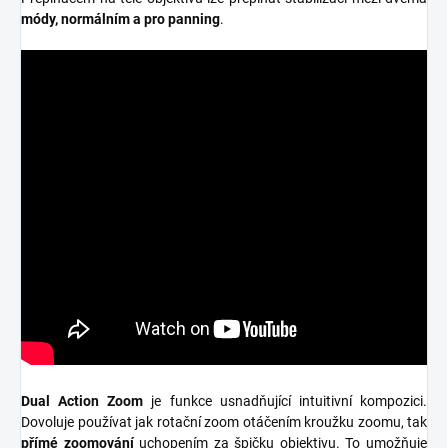
módy, normálním a pro panning
.
Dual Action Zoom
je funkce usnadňující intuitivní kompozici.
Dovoluje používat jak rotační zoom otáčením kroužku zoomu, tak
přímé zoomování
uchopením za špičku objektivu. To umožňuje