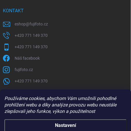
KONTAKT
eshop
@
fujifoto.cz
+420 771 149 370
+420 771 149 370
Náš facebook
fujifoto.cz
+420 771 149 370
PŘIJÍMÁME ONLINE PLATBY
Používáme cookies, abychom Vám umožnili pohodlné
prohlížení webu a díky analýze provozu webu neustále
zlepšovali jeho funkce, výkon a použitelnost
Nastavení