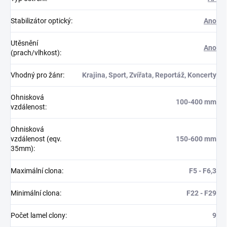
Stabilizátor optický
:
Ano
Utěsnění
Ano
(prach/vlhkost)
:
Vhodný pro žánr
:
Krajina, Sport, Zvířata, Reportáž, Koncerty
Ohnisková
100-400 mm
vzdálenost
:
Ohnisková
vzdálenost (eqv.
150-600 mm
35mm)
:
Maximální clona
:
F5 - F6,3
Minimální clona
:
F22 - F29
Počet lamel clony
:
9