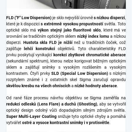
FLD ("F" Low Dispersion)
je sklo nejvyšší úrovně
s nízkou disperzí
,
které je k dispozici
s extrémně vysokou propustností
světla. Toto
optické sklo má
výkon stejný jako fluoritové sklo
, které má ve
srovnání se tradičním optickým sklem
nízký index lomu
a nízkou
disperzi.
Hustota skla FLD je nižší
než u tradičních čoček, což
zajišťuje
lehčí konstrukci
objektivů. Tyto charakteristiky FLD
prvku poskytují vynikající
korekci zbytkové chromatické aberace
(sekundární spektrum), kterou nelze korigovat běžným optickým
sklem a zajišťují snímky s vysokým rozlišením a vysokým
kontrastem. Čtyři prvky
SLD (Special Low Dispersion)
s nízkým
rozptylem známé i z ostatních skel Sigma zaručují opravdu
skvělou kresbu na všech ohniscích
a
nízké hodnoty aberace
.
Od rané fáze procesu návrhu objektivu se Sigma zaměřila na
redukci odlesků (Lens Flare) a duchů
(Ghosting)
, aby se vytvořil
optický design odolný vůči dopadajícím silným zdrojům světla.
Super Multi-Layer Coating
snižuje tyto optické chyby a pomáhá
vytvářet
ostré a vysoce kontrastní snímky i v protisvětle
.