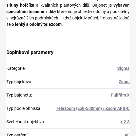
slitiny hořčíku
a kvalitních plastových dílů. Bajonet je
vybaven
speciálním těsněním
, díky kterému je objektiv odolný a použitelný
v nejrůznějších podmínkách. I když objektiv působí robustně jedná
se
o lehký a odolný telezoom
.
Doplňkové parametry
Kategorie
:
Sigma
Typ objektivu
:
Zoom
Typ bajonetu
:
Fujifilm X
Typ podle ohniska
:
Telezoom (≥50-500mm) / Zoom APS-C
Světelnost objektivu
:
> 2.8
Typ ostření
:
AF