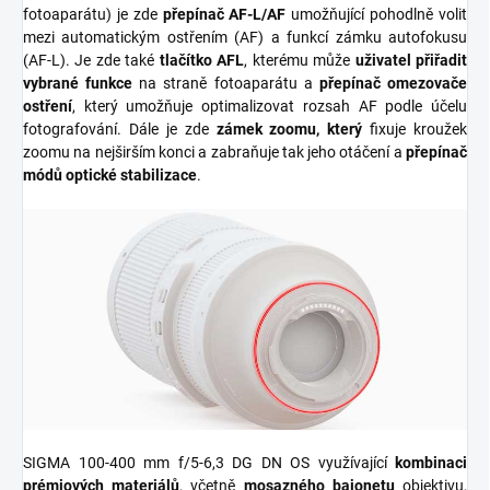
fotoaparátu) je zde
přepínač AF-L/AF
umožňující pohodlně volit
mezi automatickým ostřením (AF) a funkcí zámku autofokusu
(AF-L). Je zde také
tlačítko AFL
, kterému může
uživatel přiřadit
vybrané funkce
na straně fotoaparátu a
přepínač omezovače
ostření
, který umožňuje optimalizovat rozsah AF podle účelu
fotografování. Dále je zde
zámek zoomu, který
fixuje kroužek
zoomu na nejširším konci a zabraňuje tak jeho otáčení a
přepínač
módů optické stabilizace
.
SIGMA 100-400 mm f/5-6,3 DG DN OS využívající
kombinaci
prémiových materiálů
, včetně
mosazného bajonetu
objektivu,