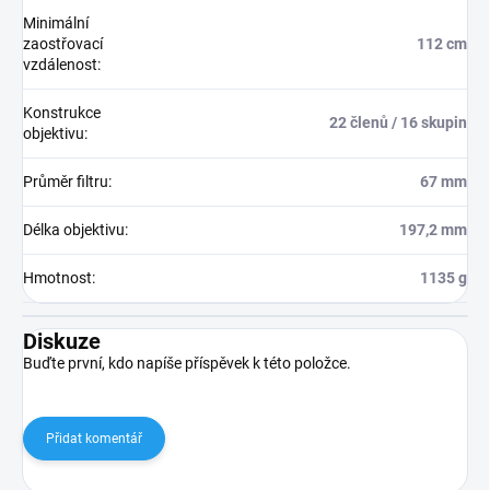
Minimální
zaostřovací
112 cm
vzdálenost
:
Konstrukce
22 členů / 16 skupin
objektivu
:
Průměr filtru
:
67 mm
Délka objektivu
:
197,2 mm
Hmotnost
:
1135 g
Diskuze
Buďte první, kdo napíše příspěvek k této položce.
Přidat komentář