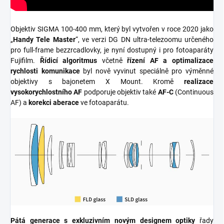
Objektiv SIGMA 100-400 mm, který byl vytvořen v roce 2020 jako
„
Handy Tele Master
“, ve verzi DG DN ultra-telezoomu určeného
pro full-frame bezzrcadlovky, je nyní dostupný i pro fotoaparáty
Fujifilm.
Řídicí algoritmus
včetně
řízení AF a optimalizace
rychlosti komunikace
byl nově vyvinut speciálně pro výměnné
objektivy s bajonetem X Mount. Kromě
realizace
vysokorychlostního AF
podporuje objektiv také
AF-C
(Continuous
AF) a
korekci aberace
ve fotoaparátu.
Pátá generace s exkluzivním novým designem optiky
řady