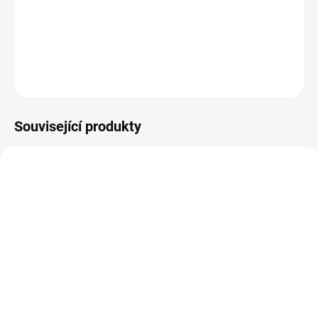
−
+
Přidat do košíku
DETAILNÍ INFORMACE
ZEPTAT SE
HLÍDAT
Související produkty
SKLADEM NA PRODEJNĚ
SKLADEM NA PRODEJNĚ
NiSi Filter Circular
NiSi Filter UV SMC
Polarizer Pro Nano