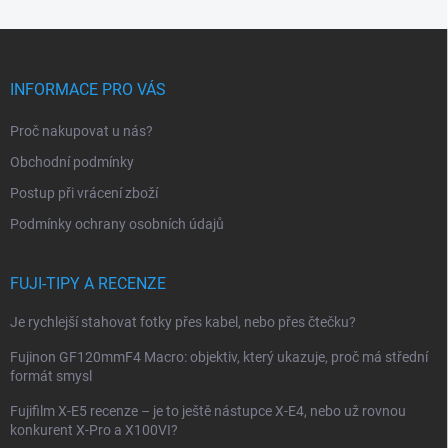
Z
á
p
INFORMACE PRO VÁS
a
t
Proč nakupovat u nás?
í
Obchodní podmínky
Postup při vrácení zboží
Podmínky ochrany osobních údajů
FUJI-TIPY A RECENZE
Je rychlejší stahovat fotky přes kabel, nebo přes čtečku?
Fujinon GF120mmF4 Macro: objektiv, který ukazuje, proč má střední
formát smysl
Fujifilm X-E5 recenze – je to ještě nástupce X-E4, nebo už rovnou
konkurent X-Pro a X100VI?