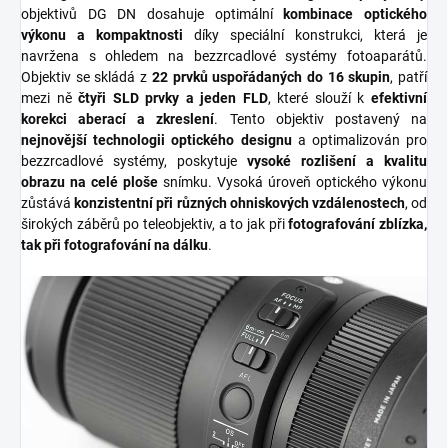
objektivů DG DN dosahuje optimální
kombinace optického
výkonu a kompaktnosti
díky speciální konstrukci, která je
navržena s ohledem na bezzrcadlové systémy fotoaparátů.
Objektiv se skládá z
22 prvků uspořádaných do 16 skupin
, patří
mezi ně
čtyři SLD prvky a jeden FLD
, které slouží k
efektivní
korekci aberací a zkreslení
. Tento objektiv postavený na
nejnovější technologii optického designu
a optimalizován pro
bezzrcadlové systémy, poskytuje
vysoké rozlišení a kvalitu
obrazu na celé ploše
snímku. Vysoká úroveň optického výkonu
zůstává
konzistentní při různých ohniskových vzdálenostech
, od
širokých záběrů po teleobjektiv, a to jak při
fotografování zblízka,
tak při fotografování na dálku
.