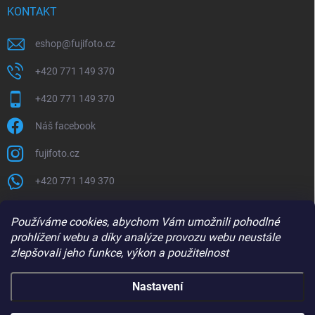
KONTAKT
eshop
@
fujifoto.cz
+420 771 149 370
+420 771 149 370
Náš facebook
fujifoto.cz
+420 771 149 370
PŘIJÍMÁME ONLINE PLATBY
Používáme cookies, abychom Vám umožnili pohodlné
prohlížení webu a díky analýze provozu webu neustále
zlepšovali jeho funkce, výkon a použitelnost
Nastavení