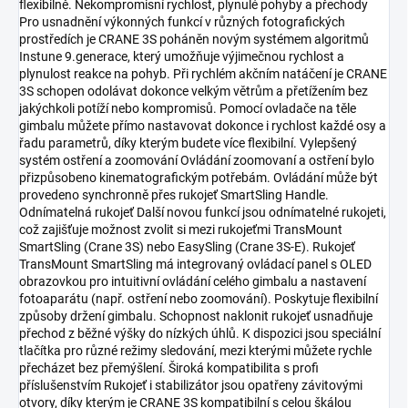
flexibilně. Nekompromisní rychlost, plynulé pohyby a přechody
Pro usnadnění výkonných funkcí v různých fotografických
prostředích je CRANE 3S poháněn novým systémem algoritmů
Instune 9.generace, který umožňuje výjimečnou rychlost a
plynulost reakce na pohyb. Při rychlém akčním natáčení je CRANE
3S schopen odolávat dokonce velkým větrům a přetížením bez
jakýchkoli potíží nebo kompromisů. Pomocí ovladače na těle
gimbalu můžete přímo nastavovat dokonce i rychlost každé osy a
řadu parametrů, díky kterým budete více flexibilní. Vylepšený
systém ostření a zoomování Ovládání zoomovaní a ostření bylo
přizpůsobeno kinematografickým potřebám. Ovládání může být
provedeno synchronně přes rukojeť SmartSling Handle.
Odnímatelná rukojeť Další novou funkcí jsou odnímatelné rukojeti,
což zajišťuje možnost zvolit si mezi rukojeťmi TransMount
SmartSling (Crane 3S) nebo EasySling (Crane 3S-E). Rukojeť
TransMount SmartSling má integrovaný ovládací panel s OLED
obrazovkou pro intuitivní ovládání celého gimbalu a nastavení
fotoaparátu (např. ostření nebo zoomování). Poskytuje flexibilní
způsoby držení gimbalu. Schopnost naklonit rukojeť usnadňuje
přechod z běžné výšky do nízkých úhlů. K dispozici jsou speciální
tlačítka pro různé režimy sledování, mezi kterými můžete rychle
přecházet bez přemýšlení. Široká kompatibilita s profi
příslušenstvím Rukojeť i stabilizátor jsou opatřeny závitovými
otvory, díky kterým je CRANE 3S kompatibilní s celou škálou