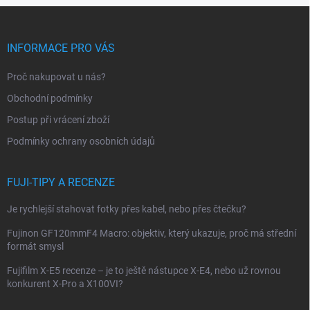
Z
á
p
INFORMACE PRO VÁS
a
t
Proč nakupovat u nás?
í
Obchodní podmínky
Postup při vrácení zboží
Podmínky ochrany osobních údajů
FUJI-TIPY A RECENZE
Je rychlejší stahovat fotky přes kabel, nebo přes čtečku?
Fujinon GF120mmF4 Macro: objektiv, který ukazuje, proč má střední
formát smysl
Fujifilm X-E5 recenze – je to ještě nástupce X-E4, nebo už rovnou
konkurent X-Pro a X100VI?