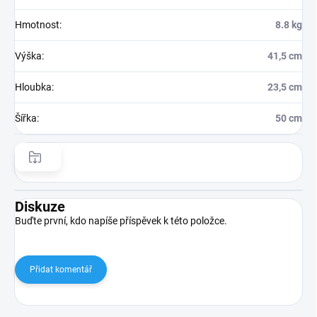
Hmotnost
:
8.8 kg
Výška
:
41,5 cm
Hloubka
:
23,5 cm
Šířka
:
50 cm
Diskuze
Buďte první, kdo napíše příspěvek k této položce.
Přidat komentář