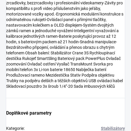
zrcadlovky, bezzrcadlovky i profesionální videokamery-Závity pro
kompatibilitu s profi video příslušenstvím jako jeřáby,
motorizované vozíky apod.-Ergonomická modulární konstrukce s
odnímatelnou rukojetí-Ovládací panel s přímými tlačítky,
nastavovacím kolečkem a OLED displejem-Systém dvojitých
zámků ramen a jednoduché vyvážení-Inteligentní vyvažování a
kalibrace jednotlivých ramen-Baterie poskytující provoz až 12
hodin, s bateriovým packem až 21 hodin-Snadná manipulace-
Bezdrátového připojení, ovládání a přenos obrazu s chytrým
telefonem Obsah balení: Stabilizátor Crane 3S Rychloupínací
destička Rukojeť SmartSling Bateriový pack PowerPlus Ovladač
zoomování Ovladač ostření Vysílač TransMount Svorka pro
mobilní telefon 3x Li-Ion baterie 18650 Nabíječka baterií
Prodlužovací rameno Mezidestička Stativ Podpěra objektivu
Trubky na podpěru delších a těžších objektivů USB ovládací kabel
Skladovací pouzdro 3x šroub 1/4"-20 Sada imbusových klíčů
Doplňkové parametry
Kategorie
:
Stabilizátory