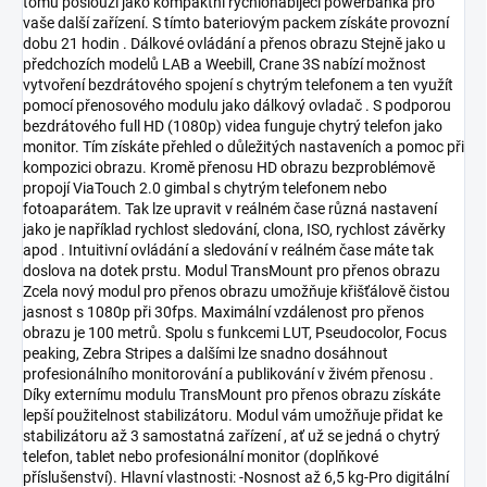
tomu poslouží jako kompaktní rychlonabíjecí powerbanka pro
vaše další zařízení. S tímto bateriovým packem získáte provozní
dobu 21 hodin . Dálkové ovládání a přenos obrazu Stejně jako u
předchozích modelů LAB a Weebill, Crane 3S nabízí možnost
vytvoření bezdrátového spojení s chytrým telefonem a ten využít
pomocí přenosového modulu jako dálkový ovladač . S podporou
bezdrátového full HD (1080p) videa funguje chytrý telefon jako
monitor. Tím získáte přehled o důležitých nastaveních a pomoc při
kompozici obrazu. Kromě přenosu HD obrazu bezproblémově
propojí ViaTouch 2.0 gimbal s chytrým telefonem nebo
fotoaparátem. Tak lze upravit v reálném čase různá nastavení
jako je například rychlost sledování, clona, ISO, rychlost závěrky
apod . Intuitivní ovládání a sledování v reálném čase máte tak
doslova na dotek prstu. Modul TransMount pro přenos obrazu
Zcela nový modul pro přenos obrazu umožňuje křišťálově čistou
jasnost s 1080p při 30fps. Maximální vzdálenost pro přenos
obrazu je 100 metrů. Spolu s funkcemi LUT, Pseudocolor, Focus
peaking, Zebra Stripes a dalšími lze snadno dosáhnout
profesionálního monitorování a publikování v živém přenosu .
Díky externímu modulu TransMount pro přenos obrazu získáte
lepší použitelnost stabilizátoru. Modul vám umožňuje přidat ke
stabilizátoru až 3 samostatná zařízení , ať už se jedná o chytrý
telefon, tablet nebo profesionální monitor (doplňkové
příslušenství). Hlavní vlastnosti: -Nosnost až 6,5 kg-Pro digitální