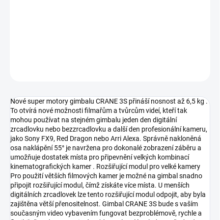
−
+
Přidat do košíku
DETAILNÍ INFORMACE
ZEPTAT SE
HLÍDAT
Nové super motory gimbalu CRANE 3S přináší nosnost až 6,5 kg .
To otvírá nové možnosti filmařům a tvůrcům videí, kteří tak
mohou používat na stejném gimbalu jeden den digitální
zrcadlovku nebo bezzrcadlovku a další den profesionální kameru,
jako Sony FX9, Red Dragon nebo Arri Alexa. Správně nakloněná
osa naklápění 55° je navržena pro dokonalé zobrazení záběru a
umožňuje dostatek místa pro připevnění velkých kombinací
kinematografických kamer . Rozšiřující modul pro velké kamery
Pro použití větších filmových kamer je možné na gimbal snadno
připojit rozšiřující modul, čímž získáte více místa. U menších
digitálních zrcadlovek lze tento rozšiřující modul odpojit, aby byla
zajištěna větší přenositelnost. Gimbal CRANE 3S bude s vaším
současným video vybavením fungovat bezproblémově, rychle a