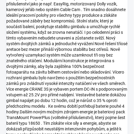
příslušenství jako je např. EasyRig, motorizovaný Dolly vozík,
kamerový jeřáb nebo systém Cable Cam . Tím snadno dosáhnete
ideální pracovní polohy pro všechny typy produkce a získáte
požadované záběry bez kompromisů. Stolní stativ, který je
součástí balení, poskytuje stabilitu gimbalu a umožňuje rychlé
složení systému, když se zrovna nenatáčí. I po celodenní práci s
tímto vybavením nebudete unaveni a zůstanete svěží. Nový
systém dvojitých zámků a jednoduché vyvážení Nové řešení tříosé
aretace bez mezer přináší výbornou stabilitu bez otřesů. Nově
vytvořený uzamykací systém může uzamknout tři osy bez
znatelného otáčení. Modulární konstrukce je integrována s
dvojitými zámky, aby byla zajištěna 100% bezpečnost
fotoaparátu na závitu během cestování nebo skladování. Vícero
rozhraní gimbalu bylo navrženo s použitím bezpečnostních
zámků pro zvládnutí vysoké intenzity natáčení ve všech směrech.
Více energie CRANE 3S je vybaven portem DC-IN s podporovaným
vstupem až 25.2V pro přímé nabíjení. Vestavěné baterie dokážou
gimbal napájet po dobu 12 hodin, což je nárůst o 35 % oproti
předchozímu modelu . Ke svému dobití potřebují baterie pouhé 4
hodiny.Dalším novým možným zdrojem energie je bateriový pack
TransMount PowerPlus (volitelné příslušenství), který pojme šest
baterií typu 18650 . Tím získáte více síly a energie, abyste se
dokázali přizpůsobit neustálým intenzivním pohybům, a ještě k