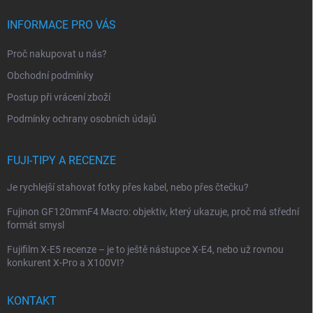
á
p
INFORMACE PRO VÁS
a
t
Proč nakupovat u nás?
í
Obchodní podmínky
Postup při vrácení zboží
Podmínky ochrany osobních údajů
FUJI-TIPY A RECENZE
Je rychlejší stahovat fotky přes kabel, nebo přes čtečku?
Fujinon GF120mmF4 Macro: objektiv, který ukazuje, proč má střední
formát smysl
Fujifilm X-E5 recenze – je to ještě nástupce X-E4, nebo už rovnou
konkurent X-Pro a X100VI?
KONTAKT