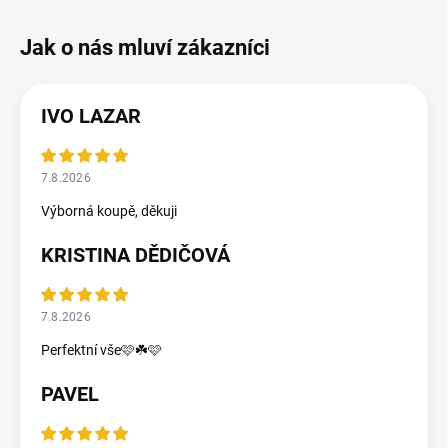
IVO LAZAR
7.8.2026
Výborná koupě, děkuji
KRISTINA DĚDIČOVÁ
7.8.2026
Perfektní vše🩷☘️🩷
PAVEL