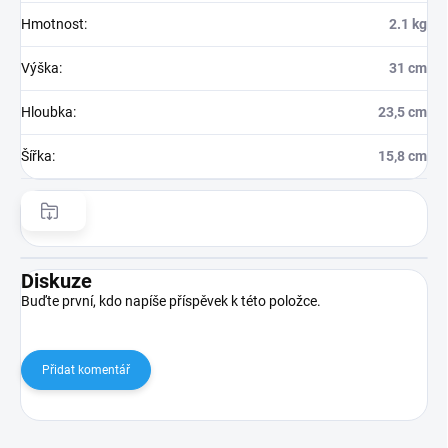
Hmotnost
:
2.1 kg
Výška
:
31 cm
Hloubka
:
23,5 cm
Šířka
:
15,8 cm
Diskuze
Buďte první, kdo napíše příspěvek k této položce.
Přidat komentář