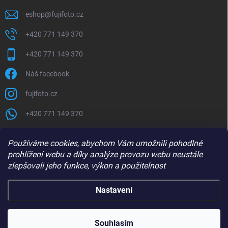
eshop
@
fujifoto.cz
+420 771 149 370
+420 771 149 370
Náš facebook
fujifoto.cz
+420 771 149 370
PŘIJÍMÁME ONLINE PLATBY
Používáme cookies, abychom Vám umožnili pohodlné
prohlížení webu a díky analýze provozu webu neustále
zlepšovali jeho funkce, výkon a použitelnost
Nastavení
Copyright 2026
FUJIFOTO.CZ
. Všechna práva vyhrazena.
Souhlasím