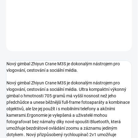
−
+
Přidat do košíku
DETAILNÍ INFORMACE
ZEPTAT SE
HLÍDAT
Nový gimbal Zhiyun Crane M3S je dokonalým nástrojem pro
vlogování, cestování a sociální média.
Nový gimbal Zhiyun Crane M3S je dokonalým nástrojem pro
vlogování, cestování a sociální média. Ultra kompaktní výkonný
gimbal o hmotnosti 705 gramů má vyšší nosnost než jeho
předchůdce a unese běžnější full-frame fotoaparáty a kombinace
objektivů, ale lze jej použít i s mobilními telefony a akčními
kamerami.Ergonomie je vylepšená a uživatelé mohou
fotografovat bez námahy díky nové spoušti Bluetooth, která
umožňuje bezdrátové ovládání zoomu a záznamu jediným
dotykem . Nový přizpůsobený rychloupínač 2v1 umožňuje