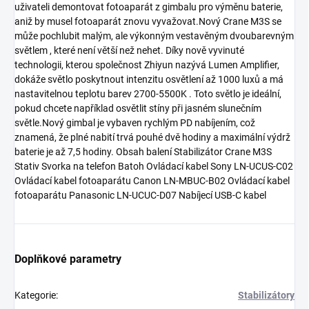
uživateli demontovat fotoaparát z gimbalu pro výměnu baterie,
aniž by musel fotoaparát znovu vyvažovat.Nový Crane M3S se
může pochlubit malým, ale výkonným vestavěným dvoubarevným
světlem , které není větší než nehet. Díky nově vyvinuté
technologii, kterou společnost Zhiyun nazývá Lumen Amplifier,
dokáže světlo poskytnout intenzitu osvětlení až 1000 luxů a má
nastavitelnou teplotu barev 2700-5500K . Toto světlo je ideální,
pokud chcete například osvětlit stíny při jasném slunečním
světle.Nový gimbal je vybaven rychlým PD nabíjením, což
znamená, že plné nabití trvá pouhé dvě hodiny a maximální výdrž
baterie je až 7,5 hodiny. Obsah balení Stabilizátor Crane M3S
Stativ Svorka na telefon Batoh Ovládací kabel Sony LN-UCUS-C02
Ovládací kabel fotoaparátu Canon LN-MBUC-B02 Ovládací kabel
fotoaparátu Panasonic LN-UCUC-D07 Nabíjecí USB-C kabel
Doplňkové parametry
Kategorie
:
Stabilizátory