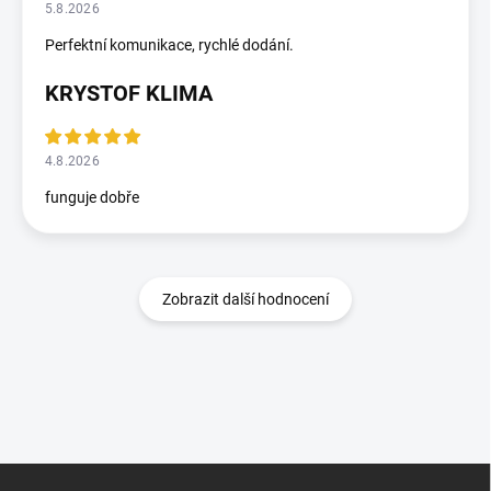
5.8.2026
Perfektní komunikace, rychlé dodání.
KRYSTOF KLIMA
4.8.2026
funguje dobře
Zobrazit další hodnocení
Z