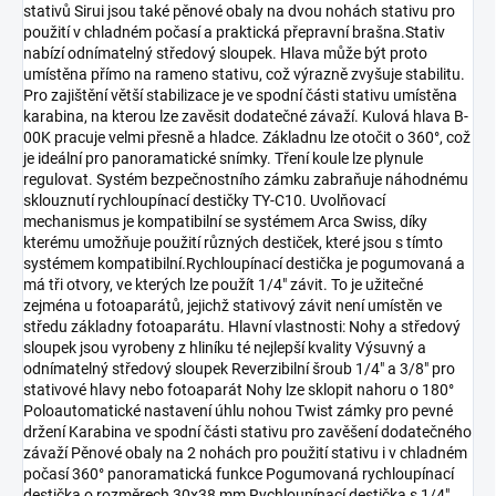
stativů Sirui jsou také pěnové obaly na dvou nohách stativu pro
použití v chladném počasí a praktická přepravní brašna.Stativ
nabízí odnímatelný středový sloupek. Hlava může být proto
umístěna přímo na rameno stativu, což výrazně zvyšuje stabilitu.
Pro zajištění větší stabilizace je ve spodní části stativu umístěna
karabina, na kterou lze zavěsit dodatečné závaží. Kulová hlava B-
00K pracuje velmi přesně a hladce. Základnu lze otočit o 360°, což
je ideální pro panoramatické snímky. Tření koule lze plynule
regulovat. Systém bezpečnostního zámku zabraňuje náhodnému
sklouznutí rychloupínací destičky TY-C10. Uvolňovací
mechanismus je kompatibilní se systémem Arca Swiss, díky
kterému umožňuje použití různých destiček, které jsou s tímto
systémem kompatibilní.Rychloupínací destička je pogumovaná a
má tři otvory, ve kterých lze použít 1/4" závit. To je užitečné
zejména u fotoaparátů, jejichž stativový závit není umístěn ve
středu základny fotoaparátu. Hlavní vlastnosti: Nohy a středový
sloupek jsou vyrobeny z hliníku té nejlepší kvality Výsuvný a
odnímatelný středový sloupek Reverzibilní šroub 1/4" a 3/8" pro
stativové hlavy nebo fotoaparát Nohy lze sklopit nahoru o 180°
Poloautomatické nastavení úhlu nohou Twist zámky pro pevné
držení Karabina ve spodní části stativu pro zavěšení dodatečného
závaží Pěnové obaly na 2 nohách pro použití stativu i v chladném
počasí 360° panoramatická funkce Pogumovaná rychloupínací
destička o rozměrech 30x38 mm Rychloupínací destička s 1/4"