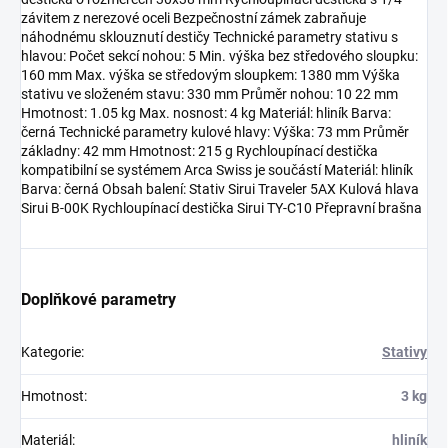
závitem z nerezové oceli Bezpečnostní zámek zabraňuje
náhodnému sklouznutí destičy Technické parametry stativu s
hlavou: Počet sekcí nohou: 5 Min. výška bez středového sloupku:
160 mm Max. výška se středovým sloupkem: 1380 mm Výška
stativu ve složeném stavu: 330 mm Průměr nohou: 10 22 mm
Hmotnost: 1.05 kg Max. nosnost: 4 kg Materiál: hliník Barva:
černá Technické parametry kulové hlavy: Výška: 73 mm Průměr
základny: 42 mm Hmotnost: 215 g Rychloupínací destička
kompatibilní se systémem Arca Swiss je součástí Materiál: hliník
Barva: černá Obsah balení: Stativ Sirui Traveler 5AX Kulová hlava
Sirui B-00K Rychloupínací destička Sirui TY-C10 Přepravní brašna
Doplňkové parametry
Kategorie
:
Stativy
Hmotnost
:
3 kg
Materiál
:
hliník