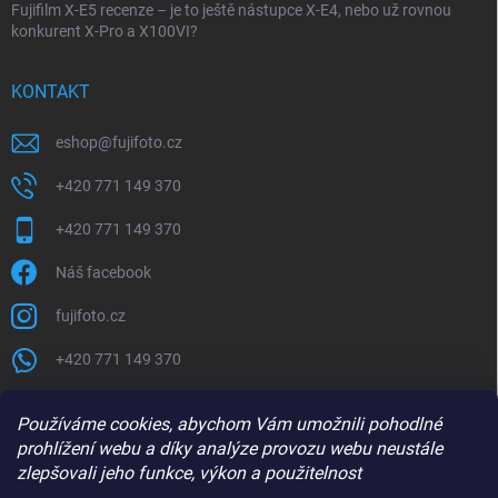
Fujifilm X-E5 recenze – je to ještě nástupce X-E4, nebo už rovnou
konkurent X-Pro a X100VI?
KONTAKT
eshop
@
fujifoto.cz
+420 771 149 370
+420 771 149 370
Náš facebook
fujifoto.cz
+420 771 149 370
PŘIJÍMÁME ONLINE PLATBY
Používáme cookies, abychom Vám umožnili pohodlné
prohlížení webu a díky analýze provozu webu neustále
zlepšovali jeho funkce, výkon a použitelnost