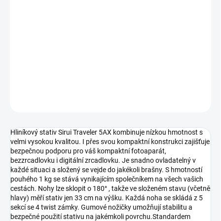
−
+
Přidat do košíku
Lehký, kompaktní a přesto extrémně stabilní hliníkový stativ s 5
sekcemi nohou a kulovou hlavou. Ideální na cestování.
DETAILNÍ INFORMACE
ZEPTAT SE
HLÍDAT
Hliníkový stativ Sirui Traveler 5AX kombinuje nízkou hmotnost s
velmi vysokou kvalitou. I přes svou kompaktní konstrukci zajišťuje
bezpečnou podporu pro váš kompaktní fotoaparát,
bezzrcadlovku i digitální zrcadlovku. Je snadno ovladatelný v
každé situaci a složený se vejde do jakékoli brašny. S hmotností
pouhého 1 kg se stává vynikajícím společníkem na všech vašich
cestách. Nohy lze sklopit o 180° , takže ve složeném stavu (včetně
hlavy) měří stativ jen 33 cm na výšku. Každá noha se skládá z 5
sekcí se 4 twist zámky. Gumové nožičky umožňují stabilitu a
bezpečné použití stativu na jakémkoli povrchu.Standardem