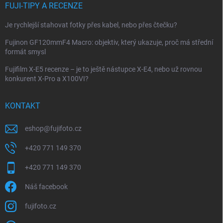
FUJI-TIPY A RECENZE
Je rychlejší stahovat fotky přes kabel, nebo přes čtečku?
Fujinon GF120mmF4 Macro: objektiv, který ukazuje, proč má střední
formát smysl
Fujifilm X-E5 recenze – je to ještě nástupce X-E4, nebo už rovnou
konkurent X-Pro a X100VI?
KONTAKT
eshop
@
fujifoto.cz
+420 771 149 370
+420 771 149 370
Náš facebook
fujifoto.cz