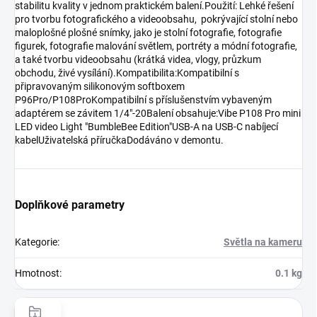
stabilitu kvality v jednom praktickém balení.Použití: Lehké řešení
pro tvorbu fotografického a videoobsahu, pokrývající stolní nebo
maloplošné plošné snímky, jako je stolní fotografie, fotografie
figurek, fotografie malování světlem, portréty a módní fotografie,
a také tvorbu videoobsahu (krátká videa, vlogy, průzkum
obchodu, živé vysílání).Kompatibilita:Kompatibilní s
připravovaným silikonovým softboxem
P96Pro/P108ProKompatibilní s příslušenstvím vybaveným
adaptérem se závitem 1/4"-20Balení obsahuje:Vibe P108 Pro mini
LED video Light "BumbleBee Edition"USB-A na USB-C nabíjecí
kabelUživatelská příručkaDodáváno v demontu.
Doplňkové parametry
Kategorie
:
Světla na kameru
Hmotnost
:
0.1 kg