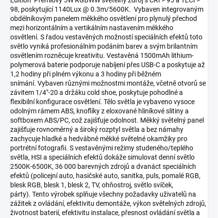
Edition" Premiový 5W RGBWW světelný zdroj s CRI > 95 a TLCI >
98, poskytující 1140Lux @ 0.3m/5600K. Vybaven integrovaným
obdélníkovým panelem měkkého osvětlení pro plynulý přechod
mezi horizontálním a vertikálním nastavením měkkého
osvětlení. S řadou vestavěných možností speciálních efektů toto
světlo vyniká profesionálním podáním barev a svým brilantním
osvětlením rozněcuje kreativitu. Vestavěná 1500mAh lithium-
polymerová baterie podporuje nabíjení přes USB-C a poskytuje až
1,2 hodiny při plném výkonu a 3 hodiny při běžném
snímání. Vybaven různými možnostmi montáže, včetně otvorů se
závitem 1/4"-20 a držáku cold shoe, poskytuje pohodlné a
flexibilní konfigurace osvětlení. Tělo světla je vybaveno vysoce
odolným rámem ABS, knoflíky z eloxované hliníkové slitiny a
softboxem ABS/PC, což zajišťuje odolnost. Měkký světelný panel
zajišťuje rovnoměrný a široký rozptyl světla a bez námahy
zachycuje hladké a hedvábně měkké světelné okamžiky pro
portrétní fotografii. S vestavěnými režimy studeného/teplého
světla, HSI a speciálních efektů dokáže simulovat denní světlo
2500K-6500K, 36 000 barevných zdrojů a dvanáct speciálních
efektů (policejní auto, hasičské auto, sanitka, puls, pomalé RGB,
blesk RGB, blesk 1, blesk 2, TV, ohňostroj, světlo svíček,
párty). Tento výrobek splňuje všechny požadavky uživatelů na
zážitek z ovládání, efektivitu demontáže, výkon světelných zdrojů,
životnost baterií, efektivitu instalace, přesnost ovládání světla a