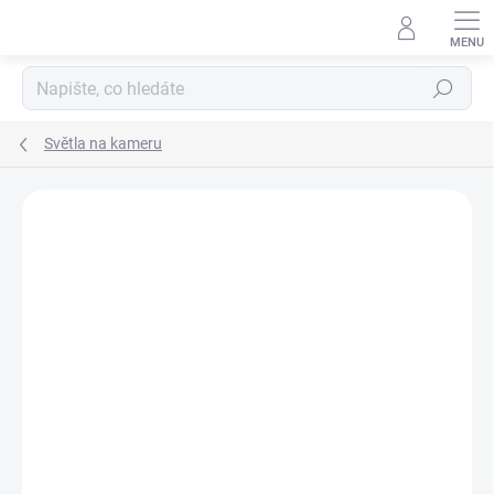
Přejít
na
obsah
Hledat
Světla na kameru