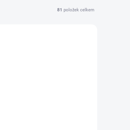
81
položek celkem
SKLADEM (CENTRÁLA EU SKLAD)
Datavideo GO-1200-Studio 6 Inp
HDMI/SDI switcher w. streaming/rec