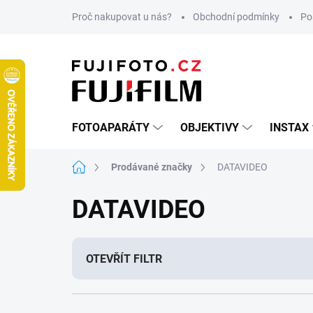
Přejít
Proč nakupovat u nás?
Obchodní podmínky
Po
na
obsah
FOTOAPARÁTY
OBJEKTIVY
INSTAX
Domů
Prodávané značky
DATAVIDEO
DATAVIDEO
OTEVŘÍT FILTR