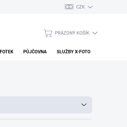
CZK
PRÁZDNÝ KOŠÍK
NÁKUPNÍ
KOŠÍK
 FOTEK
PŮJČOVNA
SLUŽBY X-FOTO
KONTAKTY