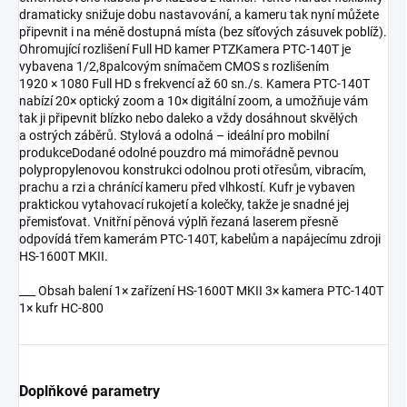
dramaticky snižuje dobu nastavování, a kameru tak nyní můžete
připevnit i na méně dostupná místa (bez síťových zásuvek poblíž).
Ohromující rozlišení Full HD kamer PTZKamera PTC-140T je
vybavena 1/2,8palcovým snímačem CMOS s rozlišením
1920 × 1080 Full HD s frekvencí až 60 sn./s. Kamera PTC-140T
nabízí 20× optický zoom a 10× digitální zoom, a umožňuje vám
tak ji připevnit blízko nebo daleko a vždy dosáhnout skvělých
a ostrých záběrů. Stylová a odolná – ideální pro mobilní
produkceDodané odolné pouzdro má mimořádně pevnou
polypropylenovou konstrukci odolnou proti otřesům, vibracím,
prachu a rzi a chránící kameru před vlhkostí. Kufr je vybaven
praktickou vytahovací rukojetí a kolečky, takže je snadné jej
přemisťovat. Vnitřní pěnová výplň řezaná laserem přesně
odpovídá třem kamerám PTC-140T, kabelům a napájecímu zdroji
HS-1600T MKII.
___ Obsah balení 1× zařízení HS-1600T MKII 3× kamera PTC-140T
1× kufr HC-800
Doplňkové parametry