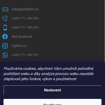
eshop
@
fujifoto.cz
+420 771 149 370
+420 771 149 370
Náš facebook
fujifoto.cz
+420 771 149 370
PŘIJÍMÁME ONLINE PLATBY
Používáme cookies, abychom Vám umožnili pohodlné
prohlížení webu a díky analýze provozu webu neustále
zlepšovali jeho funkce, výkon a použitelnost
Nastavení
Copyright 2026
FUJIFOTO.CZ
. Všechna práva vyhrazena.