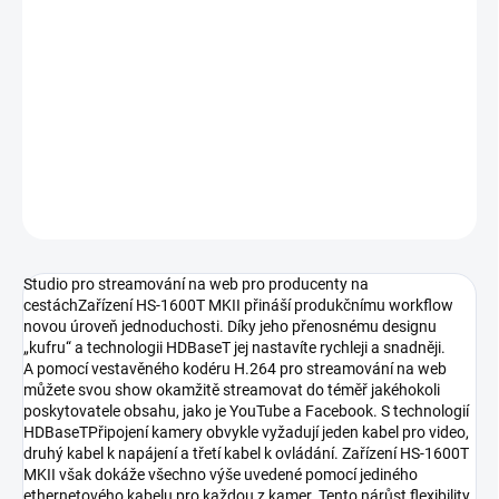
kamery PTZ PTC-140T perfektní pro malé až středně velké
produkce. Kufr HC-800 představuje řešení přemisťování s úložným
místem pro tři kamery, dalším prostorem pro příslušenství
a napájecí zdroj HS-1600T MKII. Máte tak k dispozici kompletní
sadu, která vám bude kdykoli dle požadavků sloužit.
DETAILNÍ INFORMACE
ZEPTAT SE
HLÍDAT
Studio pro streamování na web pro producenty na
cestáchZařízení HS-1600T MKII přináší produkčnímu workflow
novou úroveň jednoduchosti. Díky jeho přenosnému designu
„kufru“ a technologii HDBaseT jej nastavíte rychleji a snadněji.
A pomocí vestavěného kodéru H.264 pro streamování na web
můžete svou show okamžitě streamovat do téměř jakéhokoli
poskytovatele obsahu, jako je YouTube a Facebook. S technologií
HDBaseTPřipojení kamery obvykle vyžadují jeden kabel pro video,
druhý kabel k napájení a třetí kabel k ovládání. Zařízení HS-1600T
MKII však dokáže všechno výše uvedené pomocí jediného
ethernetového kabelu pro každou z kamer. Tento nárůst flexibility