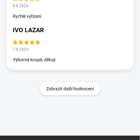
8.8.2026
Rychlé vyřízení
IVO LAZAR
7.8.2026
Výborná koupě, děkuji
Zobrazit další hodnocení
Z