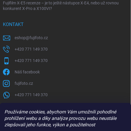
Fujifilm X-E5 recenze – je to ještě nástupce X-E4, nebo už rovnou
konkurent X-Pro a X100VI?
KONTAKT
eshop
@
fujifoto.cz
+420 771 149 370
+420 771 149 370
Náš facebook
fujifoto.cz
+420 771 149 370
PŘIJÍMÁME ONLINE PLATBY
Používáme cookies, abychom Vám umožnili pohodlné
prohlížení webu a díky analýze provozu webu neustále
zlepšovali jeho funkce, výkon a použitelnost