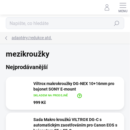
Přejít
na
obsah
Hledat
adaptéry/redukce atd.
mezikroužky
Nejprodávanější
Viltrox makrokroužky DG-NEX 10+16mm pro
bajonet SONY E-mount
SKLADEM NA PRODEJNĚ
999 Kč
Sada Makro kroužků VILTROX DG-C s
automatickým zaostřováním pro Canon EOS s