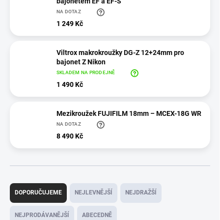
bajonetem EF a EF-S
NA DOTAZ
1 249 Kč
Viltrox makrokroužky DG-Z 12+24mm pro
bajonet Z Nikon
SKLADEM NA PRODEJNĚ
1 490 Kč
Mezikroužek FUJIFILM 18mm – MCEX-18G WR
NA DOTAZ
8 490 Kč
Ř
a
DOPORUČUJEME
NEJLEVNĚJŠÍ
NEJDRAŽŠÍ
z
e
NEJPRODÁVANĚJŠÍ
ABECEDNĚ