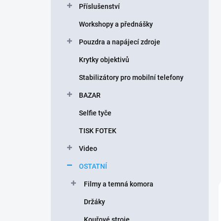
Příslušenství
í
p
Workshopy a přednášky
a
n
Pouzdra a napájecí zdroje
e
Krytky objektivů
l
Stabilizátory pro mobilní telefony
BAZAR
Selfie tyče
TISK FOTEK
Video
OSTATNÍ
Filmy a temná komora
Držáky
Kouřové stroje