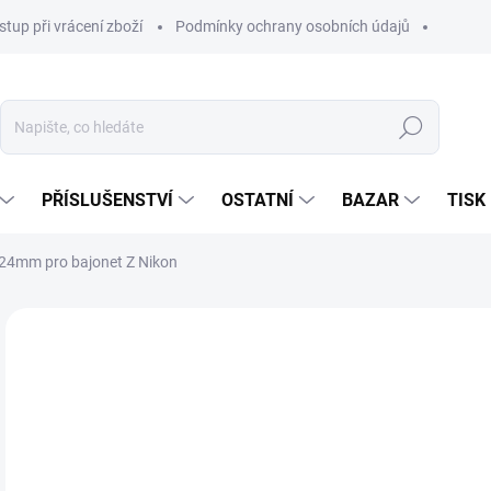
stup při vrácení zboží
Podmínky ochrany osobních údajů
Hledat
PŘÍSLUŠENSTVÍ
OSTATNÍ
BAZAR
TISK
+24mm pro bajonet Z Nikon
2 5
1 2
Měr
SK
cena
MŮŽ
DO:
11.