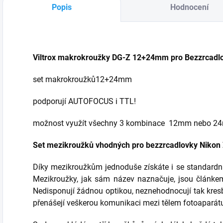
bezzrcadlovky
o
okamžiků.
Popis
Hodnocení
FUJIFILM X-mount
n
FUJINON XF 35mm
formátu APS-C. Je
s
f/1,4 je vynikající
schopen
n
objektiv s pevnou
produkovat snímky
n
ohniskovou
Viltrox makrokroužky DG-Z 12+24mm pro Bezzrcadl
ve dvounásobku...
n
vzdáleností...
set makrokroužků
12+24mm
podporují AUTOFOCUS i TTL!
možnost využít všechny 3 kombinace 12mm nebo 
Set mezikroužků vhodných pro
b
ezzrcadlovky Nikon 
Díky mezikroužkům jednoduše získáte i se standardn
Mezikroužky, jak sám název naznačuje, jsou článke
Nedisponují žádnou optikou, neznehodnocují tak kres
přenášejí veškerou komunikaci mezi tělem fotoaparátu