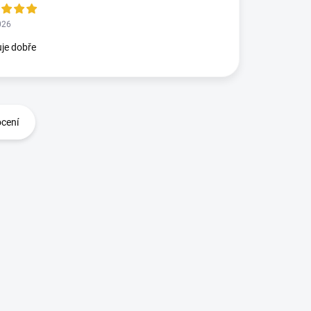
026
je dobře
ocení