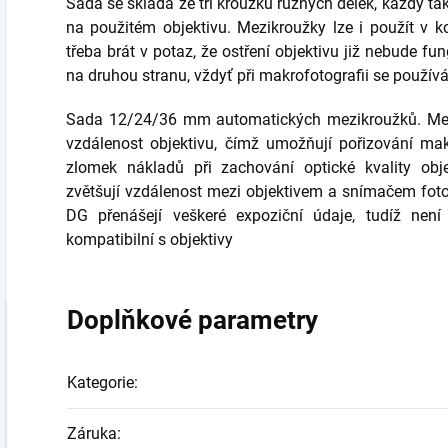
Sada se skládá ze tří kroužků různých délek, každý tak
na použitém objektivu. Mezikroužky lze i použít v ko
třeba brát v potaz, že ostření objektivu již nebude 
na druhou stranu, vždyť při makrofotografii se použív
Sada 12/24/36 mm automatických mezikroužků. Mezi
vzdálenost objektivu, čímž umožňují pořizování mak
zlomek nákladů při zachování optické kvality obje
zvětšují vzdálenost mezi objektivem a snímačem fot
DG přenášejí veškeré expoziční údaje, tudíž není
kompatibilní s objektivy
Doplňkové parametry
Kategorie
:
Záruka
: