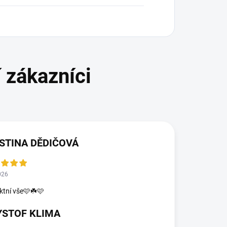
STINA DĚDIČOVÁ
026
ktní vše🩷☘️🩷
YSTOF KLIMA