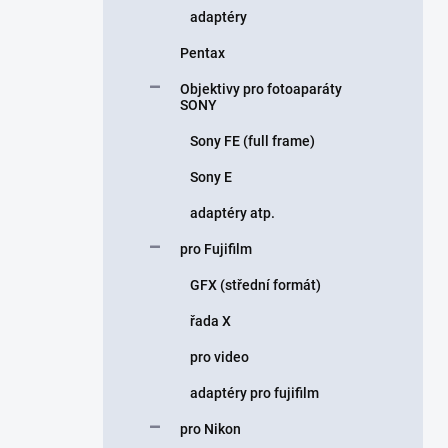
adaptéry
Pentax
Objektivy pro fotoaparáty
SONY
Sony FE (full frame)
Sony E
adaptéry atp.
pro Fujifilm
GFX (střední formát)
řada X
pro video
adaptéry pro fujifilm
pro Nikon