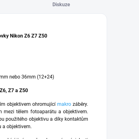
bjektivy je
Diskuze
epraktické, ale
tejně tak je
ereálné používat
ěco, co vám
ovky Nikon Z6 Z7 Z50
edává kvalitu,...
24mm nebo 36mm (12+24)
Z6, Z7 a Z50
ím objektivem ohromující
makro
záběry.
m mezi tělem fotoaparátu a objektivem.
bu použitého objektivu a díky kontaktům
 a objektivem.