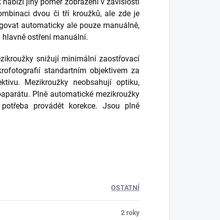
 nabízí jiný poměr zobrazení v závislosti
mbinaci dvou či tří kroužků, ale zde je
fungovat automaticky ale pouze manuálně,
á hlavně ostření manuální.
kroužky snižují minimální zaostřovací
rofotografií standartním objektivem za
ktivu. Mezikroužky neobsahují optiku,
oaparátu. Plně automatické mezikroužky
 potřeba provádět korekce. Jsou plně
OSTATNÍ
2 roky