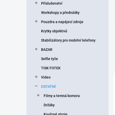
Příslušenství
í
p
Workshopy a přednášky
a
n
Pouzdra a napájecí zdroje
e
Krytky objektivů
l
Stabilizátory pro mobilní telefony
BAZAR
Selfie tyče
TISK FOTEK
Video
OSTATNÍ
Filmy a temná komora
Držáky
Kouřové stroje