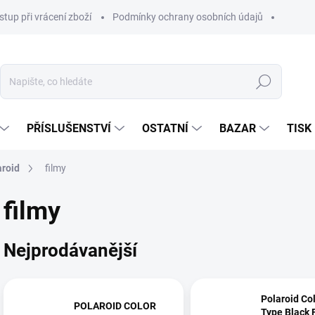
stup při vrácení zboží
Podmínky ochrany osobních údajů
Hledat
PŘÍSLUŠENSTVÍ
OSTATNÍ
BAZAR
TISK
aroid
filmy
filmy
Nejprodávanější
Polaroid Col
POLAROID COLOR
Type Black