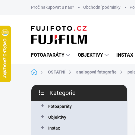
Přejít
Proč nakupovat u nás?
Obchodní podmínky
Po
na
obsah
FOTOAPARÁTY
OBJEKTIVY
INSTAX
Domů
OSTATNÍ
analogová fotografie
pol
P
Kategorie
o
Přeskočit
s
kategorie
t
Fotoaparáty
r
Objektivy
a
n
Instax
n