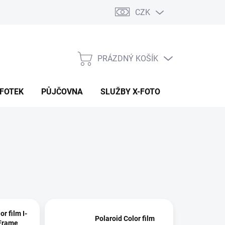
CZK
PRÁZDNÝ KOŠÍK
NÁKUPNÍ
KOŠÍK
 FOTEK
PŮJČOVNA
SLUŽBY X-FOTO
KONTAKTY
or film I-
Polaroid Color film
 Frame