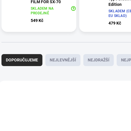
FILM FOR SX-70
Edition
SKLADEM NA
SKLADEM (C
PRODEJNĚ
EU SKLAD)
549 Kč
479 Kč
Ř
a
DOPORUČUJEME
NEJLEVNĚJŠÍ
NEJDRAŽŠÍ
NEJP
z
e
n
í
V
p
ý
r
p
o
i
d
s
u
p
k
r
t
o