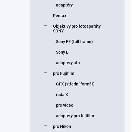
adaptéry
Pentax
Objektivy pro fotoaparáty
SONY
Sony FE (full frame)
Sony E
adaptéry atp.
pro Fujifilm
GFX (střední formát)
řada X
pro video
adaptéry pro fujifilm
pro Nikon