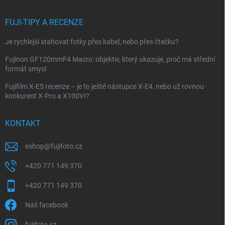
FUJI-TIPY A RECENZE
Je rychlejší stahovat fotky přes kabel, nebo přes čtečku?
Fujinon GF120mmF4 Macro: objektiv, který ukazuje, proč má střední
formát smysl
Fujifilm X-E5 recenze – je to ještě nástupce X-E4, nebo už rovnou
konkurent X-Pro a X100VI?
KONTAKT
eshop
@
fujifoto.cz
+420 771 149 370
+420 771 149 370
Náš facebook
fujifoto.cz