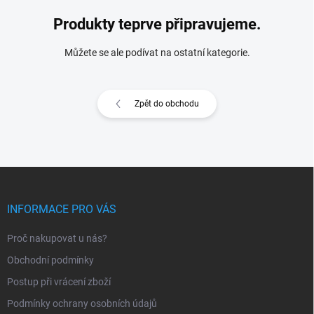
Produkty teprve připravujeme.
Můžete se ale podívat na ostatní kategorie.
Zpět do obchodu
Z
á
p
INFORMACE PRO VÁS
a
t
Proč nakupovat u nás?
í
Obchodní podmínky
Postup při vrácení zboží
Podmínky ochrany osobních údajů