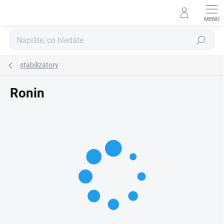
Přejít
na
obsah
Hledat
stabilizátory
Ronin