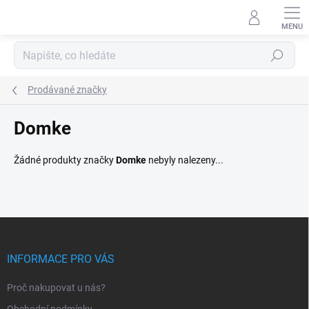
Přejít
na
obsah
Hledat
Prodávané značky
Domke
Žádné produkty značky
Domke
nebyly nalezeny...
Z
á
p
INFORMACE PRO VÁS
a
t
Proč nakupovat u nás?
í