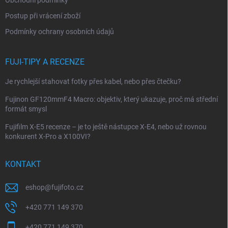
Obchodní podmínky
Postup při vrácení zboží
Podmínky ochrany osobních údajů
FUJI-TIPY A RECENZE
Je rychlejší stahovat fotky přes kabel, nebo přes čtečku?
Fujinon GF120mmF4 Macro: objektiv, který ukazuje, proč má střední
formát smysl
Fujifilm X-E5 recenze – je to ještě nástupce X-E4, nebo už rovnou
konkurent X-Pro a X100VI?
KONTAKT
eshop
@
fujifoto.cz
+420 771 149 370
+420 771 149 370