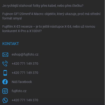
Je rychlejší stahovat fotky přes kabel, nebo přes čtečku?
Fujinon GF120mmF4 Macro: objektiv, který ukazuje, proč má střední
formát smysl
Fujifilm X-E5 recenze – je to ještě nástupce X-E4, nebo už rovnou
konkurent X-Pro a X100VI?
KONTAKT
eshop
@
fujifoto.cz
+420 771 149 370
+420 771 149 370
Náš facebook
fujifoto.cz
+420 771 149 370