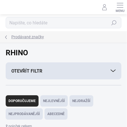
Přejít
na
obsah
Hledat
Prodávané značky
RHINO
OTEVŘÍT FILTR
Ř
a
DOPORUČUJEME
NEJLEVNĚJŠÍ
NEJDRAŽŠÍ
z
e
NEJPRODÁVANĚJŠÍ
ABECEDNĚ
n
í
2
položek celkem