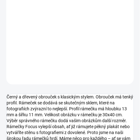
−
+
Přidat do košíku
Jednoduchý, ale elegantní dřevěný rámeček, který se hodí do
všech prostředí. S trochu užším profilem. Je vybaven pravým
sklem, které na fotografiích zvýrazní to nejlepší. K dispozici v
několika různých velikostech.
DETAILNÍ INFORMACE
ZEPTAT SE
HLÍDAT
Černý a dřevený obrouček s klasickým stylem. Obrouček má tenký
profil. Rámeček se dodává se skutečným sklem, které na
fotografiích zvýrazní to nejlepší. Profil rámečku má hloubku 13
mm a šířku 11 mm. Velikost obrázku v rámečku je 30x40 cm.
Výběr správného rámečku dodá vašim obrázkům další rozměr.
Rámečky Focus vylepší obsah, ať již rámujete pěkný plakát nebo
vytváříte stěnu s fotografiemi z dovolené. Proto jsme na naši
širokou řadu rámečků hrdí. Máme něco pro každého – ať se vám