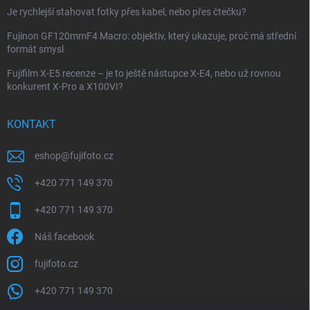
Je rychlejší stahovat fotky přes kabel, nebo přes čtečku?
Fujinon GF120mmF4 Macro: objektiv, který ukazuje, proč má střední
formát smysl
Fujifilm X-E5 recenze – je to ještě nástupce X-E4, nebo už rovnou
konkurent X-Pro a X100VI?
KONTAKT
eshop
@
fujifoto.cz
+420 771 149 370
+420 771 149 370
Náš facebook
fujifoto.cz
+420 771 149 370