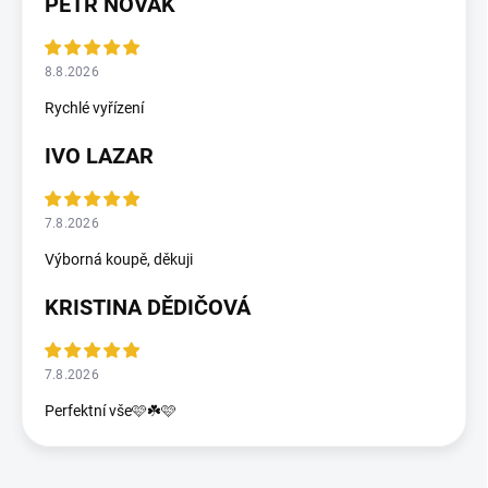
PETR NOVÁK
8.8.2026
Rychlé vyřízení
IVO LAZAR
7.8.2026
Výborná koupě, děkuji
KRISTINA DĚDIČOVÁ
7.8.2026
Perfektní vše🩷☘️🩷