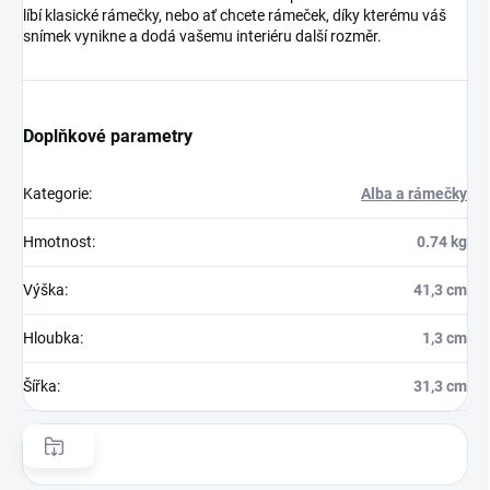
líbí klasické rámečky, nebo ať chcete rámeček, díky kterému váš
snímek vynikne a dodá vašemu interiéru další rozměr.
Doplňkové parametry
Kategorie
:
Alba a rámečky
Hmotnost
:
0.74 kg
Výška
:
41,3 cm
Hloubka
:
1,3 cm
Šířka
:
31,3 cm