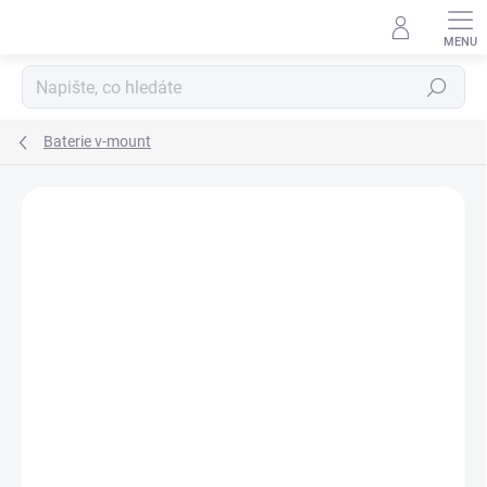
Přejít
na
obsah
Hledat
Baterie v-mount