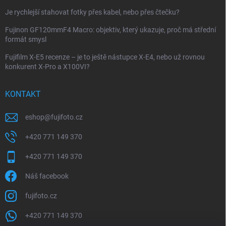
Je rychlejší stahovat fotky přes kabel, nebo přes čtečku?
Fujinon GF120mmF4 Macro: objektiv, který ukazuje, proč má střední
formát smysl
Fujifilm X-E5 recenze – je to ještě nástupce X-E4, nebo už rovnou
konkurent X-Pro a X100VI?
KONTAKT
eshop
@
fujifoto.cz
+420 771 149 370
+420 771 149 370
Náš facebook
fujifoto.cz
+420 771 149 370