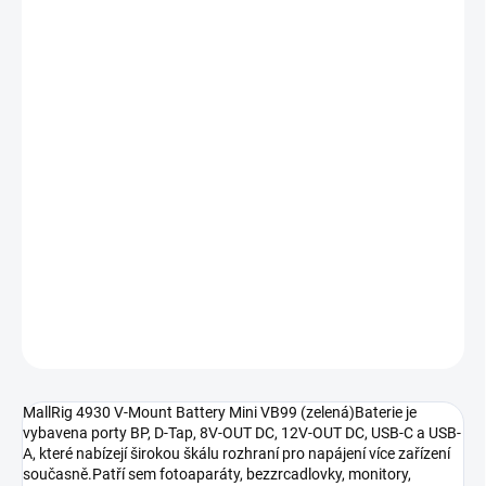
DORUČENÍ
−
+
Přidat do košíku
Kompaktní baterie do V s vysoce integrovanou konstrukcí, která
účinně snižuje celkovou velikost baterie, takže je lehká a přenosná.
Je vybavena články LG A-grade 18650 s vysokou rychlostí, které
zajišťují přesnou kapacitu, cyklický výkon a výjimečnou stabilitu.
Navržena tak, aby splňovala mezinárodní normy zajišťující
uživatelům bezpečný a spolehlivý provoz.
DETAILNÍ INFORMACE
ZEPTAT SE
HLÍDAT
MallRig 4930 V-Mount Battery Mini VB99 (zelená)Baterie je
vybavena porty BP, D-Tap, 8V-OUT DC, 12V-OUT DC, USB-C a USB-
A, které nabízejí širokou škálu rozhraní pro napájení více zařízení
současně.Patří sem fotoaparáty, bezzrcadlovky, monitory,