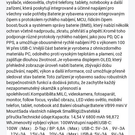
vysílače, videosvětla, chytré telefony, tablety, notebooky a další
zařízení, která poskytují integrované a účinné napájení pro
všechny vaše potřeby.Baterie je vybavena vysoce integrovaným
čipem s protokolem rychlého nabíjení, MCU, řídicím čipem
boost/buck a systémem správy baterie (BMS), který nabízí několik
ochran včetně nadproudu, zkratu, přehřátí a přepětí.Kromě toho
podporuje různé protokoly rychlého nabíjení, jako jsou PD, QC a
PPS, a umožňuje obousměrné rychlé nabíjení PD s výkonem 100
W přes USB-C.Vnější část baterie je vyrobena z ohnivzdorného
materiálu PC, odolného proti vysokým teplotám a plameni, což
zajišťuje dlouhou životnost.Je vybavena displejem OLED, který
přehledně zobrazuje úroveň nabití baterie, zbývající dobu
používání, napětí, výkon a další informace, což umožňuje přesně
sledovat stav baterie.Toto zařízení je vybaveno sadou robustních
bezpečnostních funkcí a dodává jistotu, že zachytíte každý
nezapomenutelný okamžik s přesností a
spolehlivostí.Kompatibilita:MILC, videokamera, fotoaparát,
monitor, follow focus, vysílač obrazu, LED video světlo, mobilní
telefon, tablet, notebook atd.Balení obsahuje:Baterie VB99 mini V
MountSada vlastních nálepek SmallRigUživatelská
příručkaTechnické údaje:Kapacita: 14,54 V 6800 mAh 98,872
WhJmenovitý vybíjecí výkon: 100WVstupní napětí:USB-C:
100W（Max）.D-Tap / BP: 6,8A（Max）USB-C: 5V⎓3A﹑9V⎓3A
﹑12V⎓3A﹑15V⎓3A﹑20V⎓5A（Max）USB-A: 5V⎓3A﹑9V⎓3A﹑