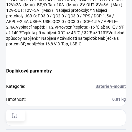
12V⎓2A（Max）BP/D-Tap: 10A（Max）8V-OUT: 8V⎓3A（Max）
12V-OUT: 12V⎓3A（Max）Nabíjecí protokoly: * Nabíjecí
protokoly:USB-C: PD3.0 / QC2.0 / QC3.0 / PPS / DCP-1.5A /
APPLE-2.4A.USB-A: USB: QC2.0 / QC3.0 / DCP-1.5A / APPLE-
2.4A.Vypínací napětí: 11,2 VProvozní teplota: -15 ℃ až 60 ℃ / 5℉
až 140℉Teplota při nabíjení: 0 ℃ až 45 ℃ / 32℉ až 113℉Volitelné
způsoby nabíjení: * Nabíjení v závislosti na teplotě: Nabíječka s
portem BP, nabíječka 16,8 V D-Tap, USB-C
Doplňkové parametry
Kategorie
:
Baterie v-mount
Hmotnost
:
0.81 kg