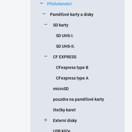
Příslušenství
í
p
Paměťové karty a disky
a
n
SD karty
e
SD UHS-I.
l
SD UHS-II.
CF EXPRESS
CFexpress type B
CFexpress type A
microSD
pouzdra na paměťové karty
čtečky karet
Externí disky
USB klíče