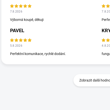
7.8.2026
7.8.2
Výborná koupě, děkuji
Perfe
PAVEL
KR
5.8.2026
4.8.2
Perfektní komunikace, rychlé dodání.
fungu
Zobrazit další hodn