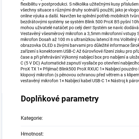
flexibilitu v postprodukci. S několika užitečnými kusy přísluše
všechny situace s různými druhy scénářů použití, jako je vlog
online výuka a další. Navržen ke splnění potřeb mobilních tvů
bezdrátovými systémy se systém Blink 500 ProX B5 pyšní 10ho
mohou uživatelé natáčet po celý den! Systém se navíc dodává s
Vestavěný všesměrový mikrofon a 3,5mm mikrofonní vstupy So
mikrofon Dosah až 100 m s ultranízkou latencí 8 ms Volitelný
obrazovka OLED s živými barvami pro důležité informace Širok
zařízení s konektorem USB-C Až 6úrovňové řízení zisku pro p
čase a při přehrávání Výkonný nabíjecí box pro nabíjení a ulož
C (5 V DC) Automatické zapnutí vysílače po otevření nabíjecí
ProX TX 1× Přijímač Blink500 ProX RXUC 1× Nabíjecí pouzdr
klopový mikrofon (s pěnovou ochranou před větrem a s klipem
vestavěný mikrofon 1× Nabíjecí kabel USB-C 1× Nástroj k páro
Doplňkové parametry
Kategorie
:
Hmotnost
: