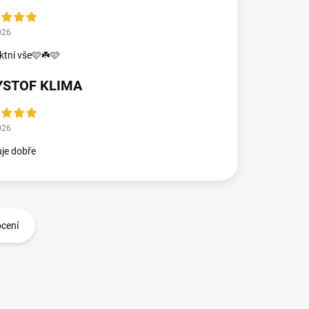
026
ktní vše🩷☘️🩷
YSTOF KLIMA
026
je dobře
ocení