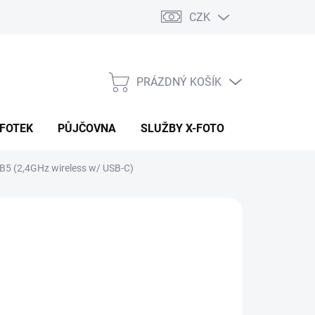
CZK
PRÁZDNÝ KOŠÍK
NÁKUPNÍ
KOŠÍK
 FOTEK
PŮJČOVNA
SLUŽBY X-FOTO
KONTAKTY
B5 (2,4GHz wireless w/ USB-C)
4 290 Kč
90 Kč
45 Kč bez DPH
ná
 DOTAZ
:
NOSTI DORUČENÍ