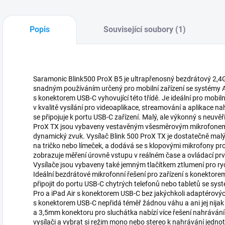
Popis
Související soubory (1)
Saramonic Blink500 ProX B5 je ultrapřenosný bezdrátový 2,4G
snadným používáním určený pro mobilní zařízení se systémy And
s konektorem USB-C vyhovující této třídě. Je ideální pro mobi
v kvalitě vysílání pro videoaplikace, streamování a aplikace n
se připojuje k portu USB-C zařízení. Malý, ale výkonný s neuvěř
ProX TX jsou vybaveny vestavěným všesměrovým mikrofonem s c
dynamický zvuk. Vysílač Blink 500 ProX TX je dostatečně malý 
na tričko nebo límeček, a dodává se s klopovými mikrofony pro
zobrazuje měření úrovně vstupu v reálném čase a ovládací pr
Vysílače jsou vybaveny také jemným tlačítkem ztlumení pro ryc
Ideální bezdrátové mikrofonní řešení pro zařízení s konektor
připojit do portu USB-C chytrých telefonů nebo tabletů se sys
Pro a iPad Air s konektorem USB-C bez jakýchkoli adaptérovýc
s konektorem USB-C nepřidá téměř žádnou váhu a ani jej nija
a 3,5mm konektoru pro sluchátka nabízí více řešení nahrávání
vysílači a vybrat si režim mono nebo stereo k nahrávání jedn