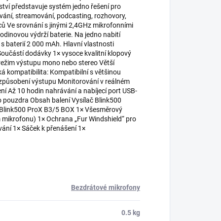
nství představuje systém jedno řešení pro
ování, streamování, podcasting, rozhovory,
rců Ve srovnání s jinými 2,4GHz mikrofonními
dinovou výdrží baterie. Na jedno nabití
 baterií 2 000 mAh. Hlavní vlastnosti
učástí dodávky 1× vysoce kvalitní klopový
 režim výstupu mono nebo stereo Větší
á kompatibilita: Kompatibilní s většinou
řizpůsobení výstupu Monitorování v reálném
ení Až 10 hodin nahrávání a nabíjecí port USB-
ho pouzdra Obsah balení Vysílač Blink500
o Blink500 ProX B3/5 BOX 1× Všesměrový
 mikrofonu) 1× Ochrana „Fur Windshield“ pro
vání 1× Sáček k přenášení 1×
Bezdrátové mikrofony
0.5 kg