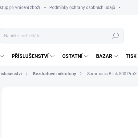
stup při vrácení zboží
Podmínky ochrany osobních údajů
Hledat
PŘÍSLUŠENSTVÍ
OSTATNÍ
BAZAR
TISK
říslušenství
Bezdrátové mikrofony
Saramonic Blink 500 ProX 
4 4
3 5
Měr
NA
cena
MOŽ