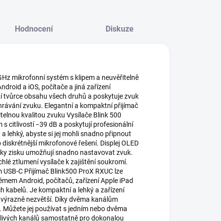
Hodnocení
Diskuze
Hz mikrofonní systém s klipem a neuvěřitelně
roid a iOS, počítače a jiná zařízení
lní tvůrce obsahu všech druhů a poskytuje zvuk
ahrávání zvuku. Elegantní a kompaktní přijímač
itelnou kvalitou zvuku Vysílače Blink 500
itlivostí −39 dB a poskytují profesionální
a lehký, abyste si jej mohli snadno připnout
 diskrétnější mikrofonové řešení. Displej OLED
vky zisku umožňují snadno nastavovat zvuk.
hlé ztlumení vysílače k zajištění soukromí.
em USB-C Přijímač Blink500 ProX RXUC lze
témem Android, počítačů, zařízení Apple iPad
h kabelů. Je kompaktní a lehký a zařízení
k výrazně nezvětší. Díky dvěma kanálům
. Můžete jej používat s jedním nebo dvěma
otlivých kanálů samostatně pro dokonalou