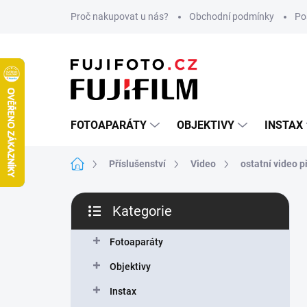
Přejít
Proč nakupovat u nás?
Obchodní podmínky
Po
na
obsah
FOTOAPARÁTY
OBJEKTIVY
INSTAX
Domů
Příslušenství
Video
ostatní video p
P
Kategorie
o
Přeskočit
s
kategorie
t
Fotoaparáty
r
Objektivy
a
n
Instax
n