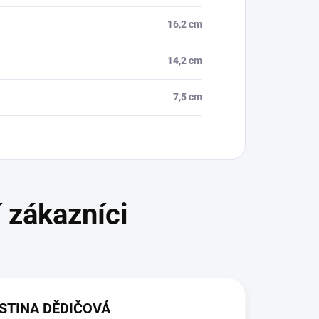
16,2 cm
14,2 cm
7,5 cm
STINA DĚDIČOVÁ