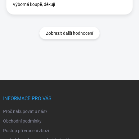
Výborná koupě, děkuji
Zobrazit další hodnocení
Z
á
p
INFORMACE PRO VÁS
a
t
Proč nakupovat u nás?
í
Obchodní podmínky
Postup při vrácení zboží