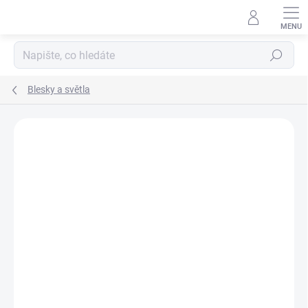
Přejít
na
obsah
Hledat
Blesky a světla