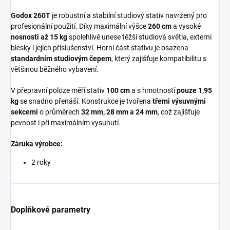
Godox 260T
je robustní a stabilní studiový stativ navržený pro
profesionální použití. Díky maximální výšce
260 cm
a vysoké
nosnosti až 15 kg
spolehlivě unese těžší studiová světla, externí
blesky i jejich příslušenství. Horní část stativu je osazena
standardním studiovým čepem
, který zajišťuje kompatibilitu s
většinou běžného vybavení.
V přepravní poloze měří stativ
100 cm
a s hmotností
pouze 1,95
kg
se snadno přenáší. Konstrukce je tvořena
třemi výsuvnými
sekcemi
o průměrech
32 mm, 28 mm a 24 mm
, což zajišťuje
pevnost i při maximálním vysunutí.
Záruka výrobce:
2 roky
Doplňkové parametry