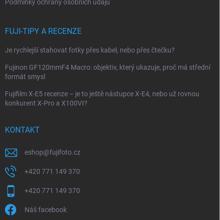
Podmínky ochrany osobních údajů
FUJI-TIPY A RECENZE
Je rychlejší stahovat fotky přes kabel, nebo přes čtečku?
Fujinon GF120mmF4 Macro: objektiv, který ukazuje, proč má střední
formát smysl
Fujifilm X-E5 recenze – je to ještě nástupce X-E4, nebo už rovnou
konkurent X-Pro a X100VI?
KONTAKT
eshop
@
fujifoto.cz
+420 771 149 370
+420 771 149 370
Náš facebook