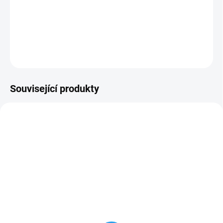
−
+
Přidat do košíku
DETAILNÍ INFORMACE
ZEPTAT SE
HLÍDAT
Související produkty
NA DOTAZ
NA DOTAZ
GODOX AD200 (TTL,
Výměnná kruhová
HSS, 200Ws) -
hlava H200R (pro