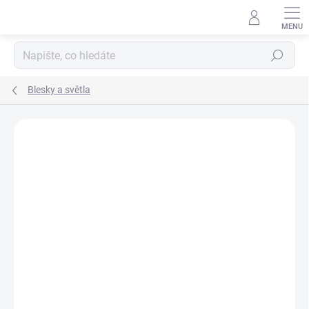
Přejít
na
obsah
Hledat
Blesky a světla