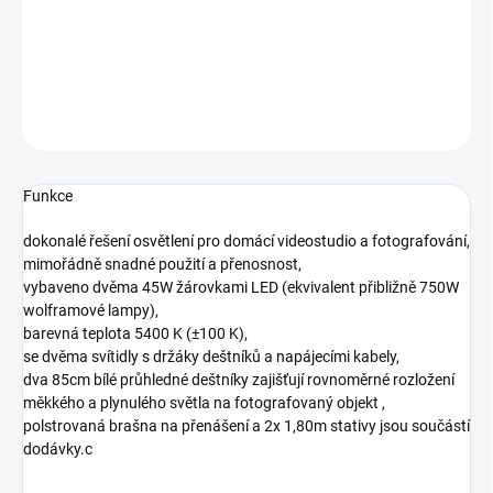
−
+
Přidat do košíku
DETAILNÍ INFORMACE
ZEPTAT SE
HLÍDAT
Funkce
dokonalé řešení osvětlení pro domácí videostudio a fotografování,
mimořádně snadné použití a přenosnost,
vybaveno dvěma 45W žárovkami LED (ekvivalent přibližně 750W
wolframové lampy),
barevná teplota 5400 K (±100 K),
se dvěma svítidly s držáky deštníků a napájecími kabely,
dva 85cm bílé průhledné deštníky zajišťují rovnoměrné rozložení
měkkého a plynulého světla na fotografovaný objekt ,
polstrovaná brašna na přenášení a 2x 1,80m stativy jsou součástí
dodávky.c