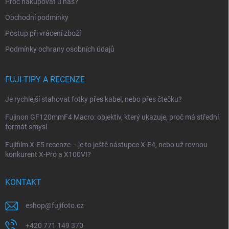
Proč nakupovat u nás?
í
Obchodní podmínky
Postup při vrácení zboží
Podmínky ochrany osobních údajů
FUJI-TIPY A RECENZE
Je rychlejší stahovat fotky přes kabel, nebo přes čtečku?
Fujinon GF120mmF4 Macro: objektiv, který ukazuje, proč má střední
formát smysl
Fujifilm X-E5 recenze – je to ještě nástupce X-E4, nebo už rovnou
konkurent X-Pro a X100VI?
KONTAKT
eshop
@
fujifoto.cz
+420 771 149 370