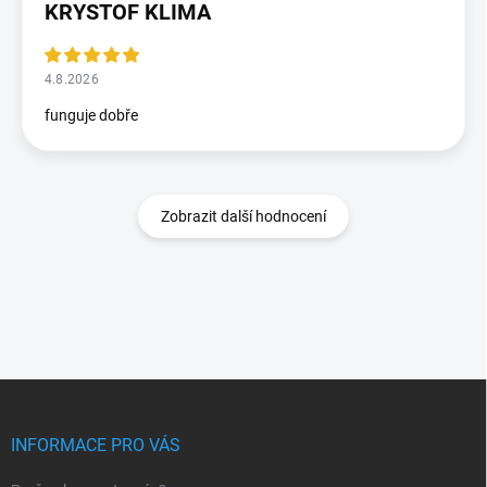
KRYSTOF KLIMA
4.8.2026
funguje dobře
Zobrazit další hodnocení
Z
á
p
INFORMACE PRO VÁS
a
t