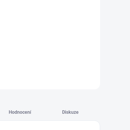
−
+
Přidat do košíku
 velká kopulovitá difuzní clona od společnosti
un je určena pro použití se světlomety Molus G60 a
 a mění je ve větší a měkčí zdroje světla, které
iřují jejich všestranné využití v celé řadě aplikací. Je
krát větší než kopule dodávaná s modelem G60.
ILNÍ INFORMACE
ZEPTAT SE
HLÍDAT
Hodnocení
Diskuze