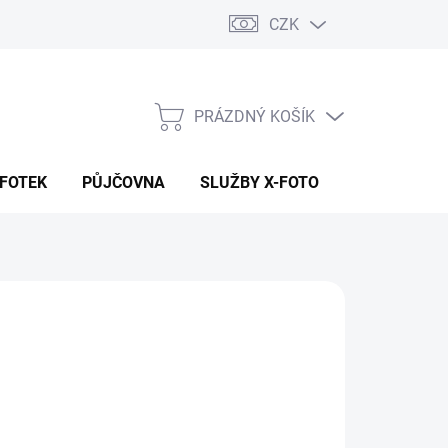
CZK
PRÁZDNÝ KOŠÍK
NÁKUPNÍ
KOŠÍK
 FOTEK
PŮJČOVNA
SLUŽBY X-FOTO
KONTAKTY
9 Kč
 Kč bez DPH
ná
 DOTAZ
:
NOSTI DORUČENÍ