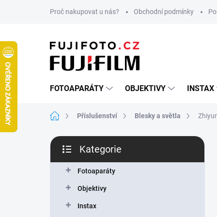
Přejít
Proč nakupovat u nás?
Obchodní podmínky
Po
na
obsah
FOTOAPARÁTY
OBJEKTIVY
INSTAX
Domů
Příslušenství
Blesky a světla
Zhiyun
P
Kategorie
o
Přeskočit
s
kategorie
t
Fotoaparáty
r
Objektivy
a
n
Instax
n