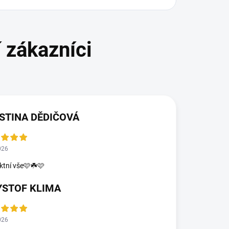
STINA DĚDIČOVÁ
026
ktní vše🩷☘️🩷
YSTOF KLIMA
026