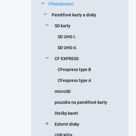
Příslušenství
í
p
Paměťové karty a disky
a
n
SD karty
e
SD UHS-I.
l
SD UHS-II.
CF EXPRESS
CFexpress type B
CFexpress type A
microSD
pouzdra na paměťové karty
čtečky karet
Externí disky
USB klíče