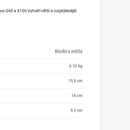
s G60 a X100 Vytváří větší a rozptýlenější
Blesky a světla
0.32 kg
15,8 cm
16 cm
9,3 cm