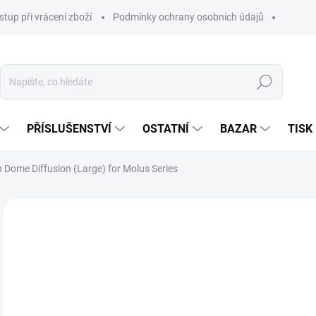
stup při vrácení zboží
Podmínky ochrany osobních údajů
Hledat
PŘÍSLUŠENSTVÍ
OSTATNÍ
BAZAR
TISK
 Dome Diffusion (Large) for Molus Series
77
644
Měr
NA
cena
MOŽ