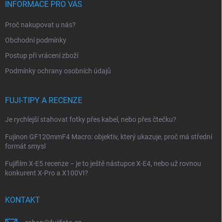
p
INFORMACE PRO VÁS
a
t
Proč nakupovat u nás?
í
Obchodní podmínky
Postup při vrácení zboží
Podmínky ochrany osobních údajů
FUJI-TIPY A RECENZE
Je rychlejší stahovat fotky přes kabel, nebo přes čtečku?
Fujinon GF120mmF4 Macro: objektiv, který ukazuje, proč má střední
formát smysl
Fujifilm X-E5 recenze – je to ještě nástupce X-E4, nebo už rovnou
konkurent X-Pro a X100VI?
KONTAKT