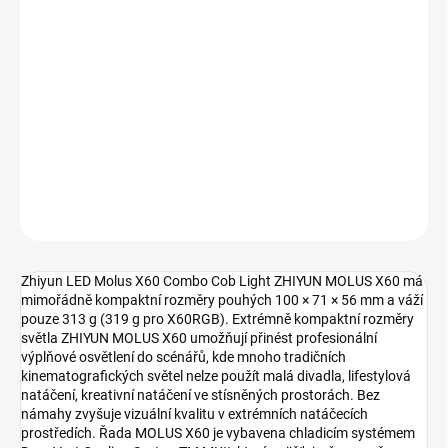
−
+
Přidat do košíku
Ergonomická chladnička Molus X60, která není větší než kreditní
karta, je malá, ale stylová, kombinuje industriální eleganci s
nejmodernějšími chladicími technologiemi, a to vše v designu,
který je vytvořen tak, aby oslnil z každého úhlu.
DETAILNÍ INFORMACE
ZEPTAT SE
HLÍDAT
Zhiyun LED Molus X60 Combo Cob Light ZHIYUN MOLUS X60 má
mimořádně kompaktní rozměry pouhých 100 × 71 × 56 mm a váží
pouze 313 g (319 g pro X60RGB). Extrémně kompaktní rozměry
světla ZHIYUN MOLUS X60 umožňují přinést profesionální
výplňové osvětlení do scénářů, kde mnoho tradičních
kinematografických světel nelze použít malá divadla, lifestylová
natáčení, kreativní natáčení ve stísněných prostorách. Bez
námahy zvyšuje vizuální kvalitu v extrémních natáčecích
prostředích. Řada MOLUS X60 je vybavena chladicím systémem