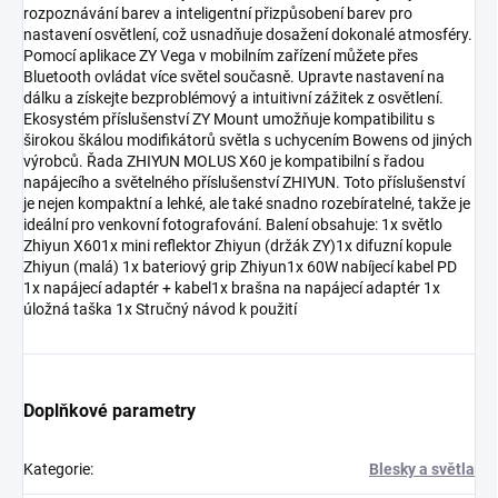
rozpoznávání barev a inteligentní přizpůsobení barev pro
nastavení osvětlení, což usnadňuje dosažení dokonalé atmosféry.
Pomocí aplikace ZY Vega v mobilním zařízení můžete přes
Bluetooth ovládat více světel současně. Upravte nastavení na
dálku a získejte bezproblémový a intuitivní zážitek z osvětlení.
Ekosystém příslušenství ZY Mount umožňuje kompatibilitu s
širokou škálou modifikátorů světla s uchycením Bowens od jiných
výrobců. Řada ZHIYUN MOLUS X60 je kompatibilní s řadou
napájecího a světelného příslušenství ZHIYUN. Toto příslušenství
je nejen kompaktní a lehké, ale také snadno rozebíratelné, takže je
ideální pro venkovní fotografování. Balení obsahuje: 1x světlo
Zhiyun X601x mini reflektor Zhiyun (držák ZY)1x difuzní kopule
Zhiyun (malá) 1x bateriový grip Zhiyun1x 60W nabíjecí kabel PD
1x napájecí adaptér + kabel1x brašna na napájecí adaptér 1x
úložná taška 1x Stručný návod k použití
Doplňkové parametry
Kategorie
:
Blesky a světla