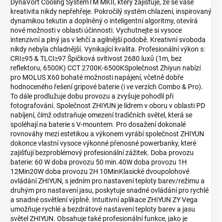
DynaVort Cooling SystemTM MKII, který zajišťuje, že se vaše
kreativita nikdy nepřehřeje. Pokročilý systém chlazení, inspirovaný
dynamikou tekutin a doplněný o inteligentní algoritmy, otevírá
nové možnosti v oblasti účinnosti. Vychutnejte si vysoce
intenzivní a plný jas v lehčí a agilnější podobě. Kreativní svoboda
nikdy nebyla chladnější. Vynikající kvalita. Profesionální výkon s:
CRI≥95 & TLCI≥97 Špičková svítivost 2680 luxů (1m, bez
reflektoru, 6500K) CCT 2700K-6500KSpolečnost Zhiyun nabízí
pro MOLUS X60 bohaté možnosti napájení, včetně dobře
hodnoceného řešení gripové baterie (i ve verzích Combo & Pro).
To dále prodlužuje dobu provozu a zvyšuje pohodlí při
fotografování. Společnost ZHIYUN je lídrem v oboru v oblasti PD
nabíjení, čímž odstraňuje omezení tradičních světel, která se
spoléhají na baterie s V-mountem. Pro dosažení dokonalé
rovnováhy mezi estetikou a výkonem vyrábí společnost ZHIYUN
dokonce vlastní vysoce výkonné přenosné powerbanky, které
zajišťují bezproblémový profesionální zážitek. Doba provozu
baterie: 60 W doba provozu 50 min.40W doba provozu 1H
12Min20W doba provozu 2H 10MinKlasické dvoupolohové
ovládání ZHIYUN, s jedním pro nastavení teploty barev/režimu a
druhým pro nastavení jasu, poskytuje snadné ovládání pro rychlé
a snadné osvětlení výplně. Intuitivní aplikace ZHIYUN ZY Vega
umožňuje rychlé a bezdrátové nastavení teploty barev a jasu
světel ZHIYUN. Obsahuje také profesionální funkce, jako je