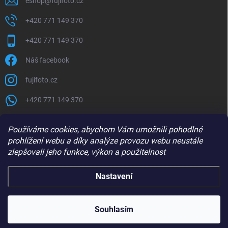
eshop
@
fujifoto.cz
+420 771 149 370
+420 771 149 370
Náš facebook
fujifoto.cz
+420 771 149 370
PŘIJÍMÁME ONLINE PLATBY
Používáme cookies, abychom Vám umožnili pohodlné
prohlížení webu a díky analýze provozu webu neustále
zlepšovali jeho funkce, výkon a použitelnost
Nastavení
Copyright 2026
FUJIFOTO.CZ
. Všechna práva vyhrazena.
Souhlasím
Vytvořil Shoptet