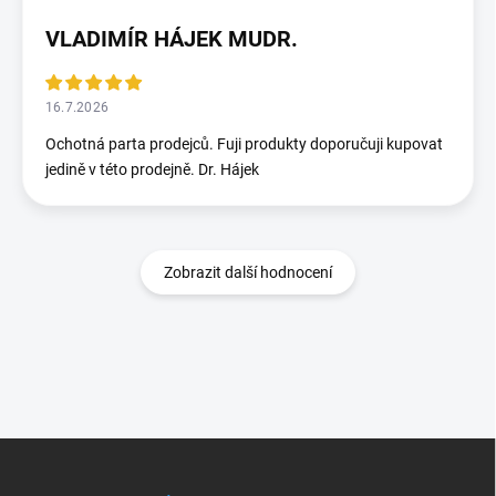
VLADIMÍR HÁJEK MUDR.
16.7.2026
Ochotná parta prodejců. Fuji produkty doporučuji kupovat
jedině v této prodejně. Dr. Hájek
Zobrazit další hodnocení
Z
á