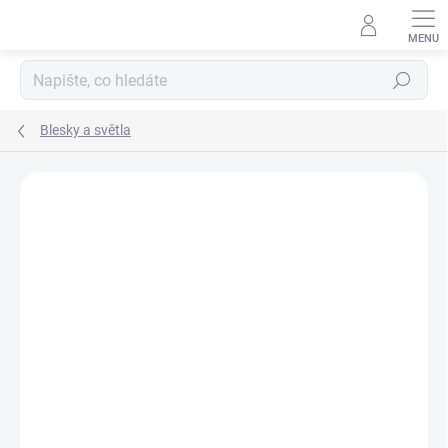
Přejít
na
obsah
Hledat
Blesky a světla