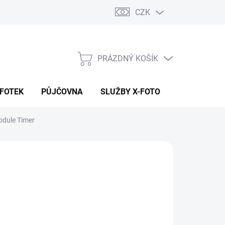
CZK
PRÁZDNÝ KOŠÍK
NÁKUPNÍ
KOŠÍK
 FOTEK
PŮJČOVNA
SLUŽBY X-FOTO
KONTAKTY
odule Timer
090 Kč
 Kč bez DPH
ná
ADEM (CENTRÁLA EU SKLAD)
:
EME DORUČIT
8.2026