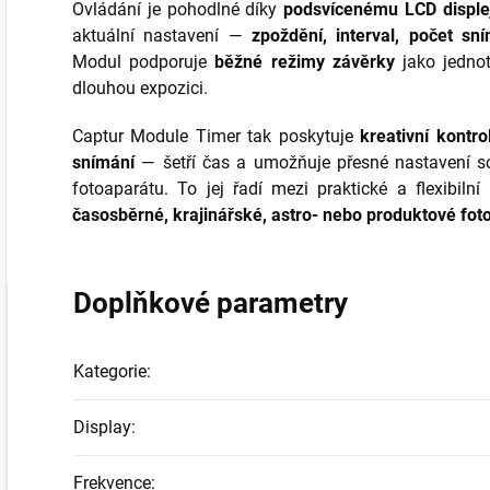
Ovládání je pohodlné díky
podsvícenému LCD disple
aktuální nastavení —
zpoždění, interval, počet sn
Modul podporuje
běžné režimy závěrky
jako jednot
dlouhou expozici.
Captur Module Timer tak poskytuje
kreativní kontr
snímání
— šetří čas a umožňuje přesné nastavení sc
fotoaparátu. To jej řadí mezi praktické a flexibilní
časosběrné, krajinářské, astro- nebo produktové fot
Doplňkové parametry
Kategorie
:
Display
:
Frekvence
: