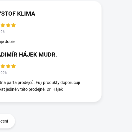
YSTOF KLIMA
026
je dobře
ADIMÍR HÁJEK MUDR.
2026
ná parta prodejců. Fuji produkty doporučuji
at jedině v této prodejně. Dr. Hájek
ocení