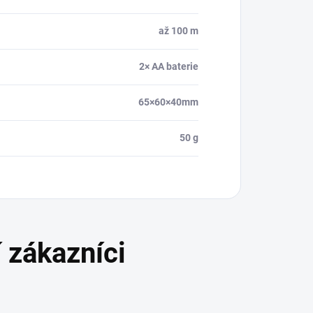
až 100 m
2× AA baterie
65×60×40mm
50 g