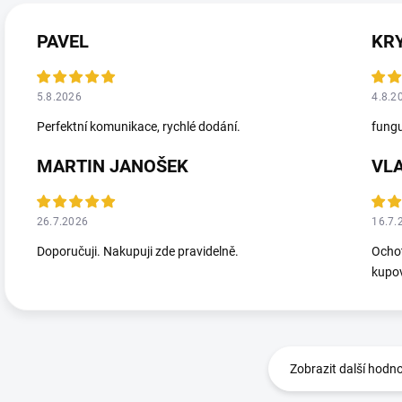
PAVEL
KR
5.8.2026
4.8.2
Perfektní komunikace, rychlé dodání.
fungu
MARTIN JANOŠEK
VL
26.7.2026
16.7.
Doporučuji. Nakupuji zde pravidelně.
Ochot
kupov
Zobrazit další hodn