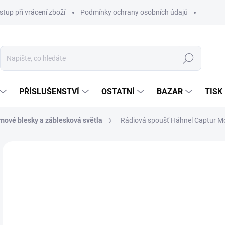
stup při vrácení zboží
Podmínky ochrany osobních údajů
Hledat
PŘÍSLUŠENSTVÍ
OSTATNÍ
BAZAR
TISK
mové blesky a záblesková světla
Rádiová spoušť Hähnel Captur M
1 
901
Měr
SKL
cena
MŮŽ
DO:
12.