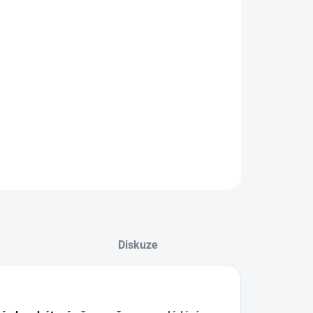
NOSTI DORUČENÍ
−
+
Přidat do košíku
ILNÍ INFORMACE
ZEPTAT SE
HLÍDAT
Diskuze