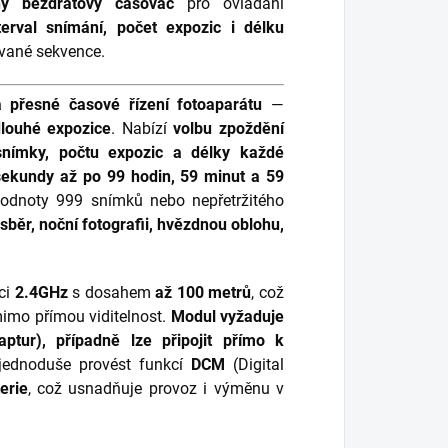
ný bezdrátový časovač
pro ovládání
terval snímání, počet expozic i délku
ované sekvence.
 přesné časové řízení fotoaparátu
—
dlouhé expozice
. Nabízí
volbu zpoždění
snímky, počtu expozic a délky každé
sekundy až po 99 hodin, 59 minut a 59
dnoty 999 snímků nebo nepřetržitého
sběr, noční fotografii, hvězdnou oblohu,
nci
2.4GHz
s dosahem
až 100 metrů
, což
mimo přímou viditelnost.
Modul vyžaduje
ptur), případně lze připojit přímo k
jednoduše provést funkcí
DCM
(Digital
erie
, což usnadňuje provoz i výměnu v