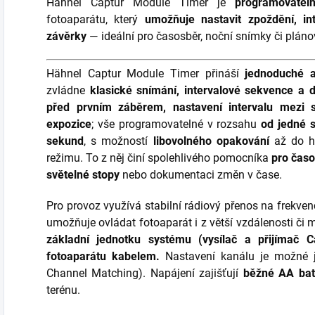
Hähnel Captur Module Timer je
programovatel
fotoaparátu, který
umožňuje nastavit zpoždění, in
závěrky
— ideální pro časosběr, noční snímky či plán
Hähnel Captur Module Timer přináší
jednoduché a
zvládne
klasické snímání, intervalové sekvence a 
před prvním záběrem, nastavení intervalu mezi 
expozice
; vše programovatelné v rozsahu
od jedné 
sekund
, s možností
libovolného opakování
až do ho
režimu. To z něj činí spolehlivého pomocníka
pro časo
světelné stopy
nebo dokumentaci změn v čase.
Pro provoz využívá stabilní rádiový přenos na frekve
umožňuje ovládat fotoaparát i z větší vzdálenosti či 
základní jednotku systému (vysílač a přijímač Ca
fotoaparátu kabelem.
Nastavení kanálu je možné 
Channel Matching). Napájení zajišťují
běžné AA bat
terénu.