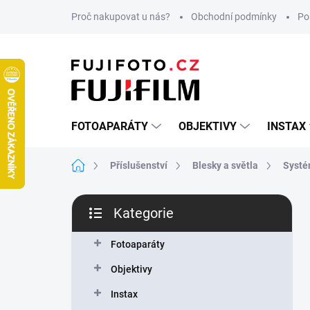
Přejít
Proč nakupovat u nás?
Obchodní podmínky
Po
na
obsah
FOTOAPARÁTY
OBJEKTIVY
INSTAX
Domů
Příslušenství
Blesky a světla
Systé
P
Kategorie
o
Přeskočit
s
kategorie
t
Fotoaparáty
r
Objektivy
a
n
Instax
n