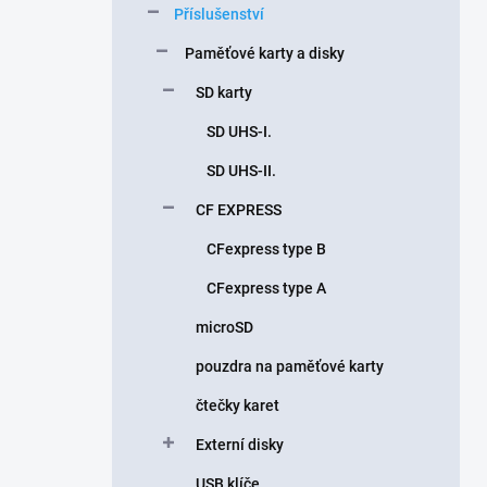
Příslušenství
í
p
Paměťové karty a disky
a
n
SD karty
e
SD UHS-I.
l
SD UHS-II.
CF EXPRESS
CFexpress type B
CFexpress type A
microSD
pouzdra na paměťové karty
čtečky karet
Externí disky
USB klíče