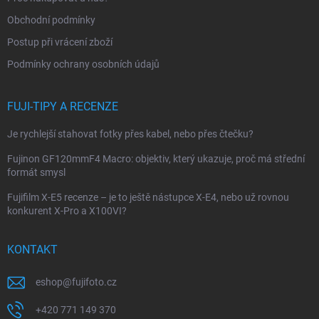
í
Obchodní podmínky
Postup při vrácení zboží
Podmínky ochrany osobních údajů
FUJI-TIPY A RECENZE
Je rychlejší stahovat fotky přes kabel, nebo přes čtečku?
Fujinon GF120mmF4 Macro: objektiv, který ukazuje, proč má střední
formát smysl
Fujifilm X-E5 recenze – je to ještě nástupce X-E4, nebo už rovnou
konkurent X-Pro a X100VI?
KONTAKT
eshop
@
fujifoto.cz
+420 771 149 370