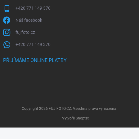
+420 771 149 370
Náš facebook
fujifoto.cz
+420 771 149 370
PŘIJÍMÁME ONLINE PLATBY
Copyright 2026
FUJIFOTO.CZ
. Všechna práva vyhrazena.
Vytvořil Shoptet