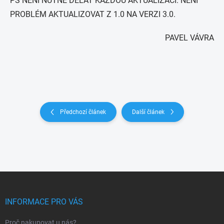
PS NENÍ NUTNÉ DĚLAT KAŽDOU AKTUALIZACI. NENÍ
PROBLÉM AKTUALIZOVAT Z 1.0 NA VERZI 3.0.
PAVEL VÁVRA
Předchozí článek
Další článek
Z
á
p
INFORMACE PRO VÁS
a
t
Proč nakupovat u nás?