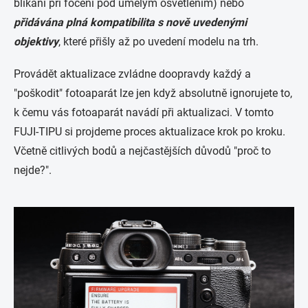
blikání při focení pod umělým osvětlením) nebo
přidávána plná kompatibilita s nově uvedenými
objektivy
, které přišly až po uvedení modelu na trh.
Provádět aktualizace zvládne doopravdy každý a
"poškodit" fotoaparát lze jen když absolutně ignorujete to,
k čemu vás fotoaparát navádí při aktualizaci. V tomto
FUJI-TIPU si projdeme proces aktualizace krok po kroku.
Včetně citlivých bodů a nejčastějších důvodů "proč to
nejde?".