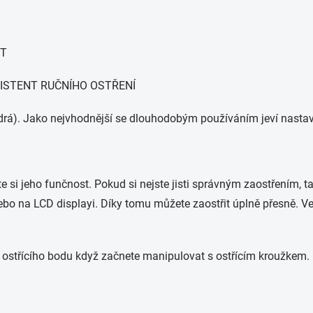
NT
ASISTENT RUČNÍHO OSTŘENÍ
modrá). Jako nejvhodnější se dlouhodobým používáním jeví nasta
te si jeho funčnost. Pokud si nejste jisti správným zaostřením, t
nebo na LCD displayi. Díky tomu můžete zaostřit úplně přesně. 
ní ostřícího bodu když začnete manipulovat s ostřícím kroužkem.