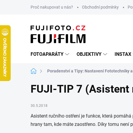
Přejít
Proč nakupovat u nás?
Obchodní podmínky
Po
na
obsah
FOTOAPARÁTY
OBJEKTIVY
INSTAX
Domů
Poradenství a Tipy: Nastavení Fototechniky a
FUJI-TIP 7 (Asistent 
30.5.2018
Asistent ručního ostření je funkce, která pomáhá
hrany tam, kde máte zaostřeno. Díky tomu není pro