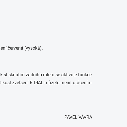
vení červená (vysoká).
ak stisknutím zadního roleru se aktivuje funkce
Velikost zvětšení R-DIAL můžete měnit otáčením
PAVEL VÁVRA