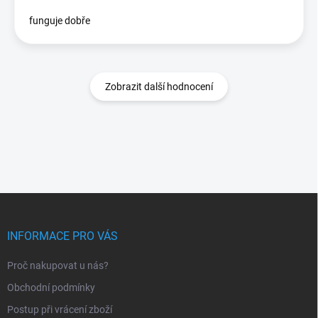
funguje dobře
Zobrazit další hodnocení
Z
á
p
INFORMACE PRO VÁS
a
t
Proč nakupovat u nás?
í
Obchodní podmínky
Postup při vrácení zboží