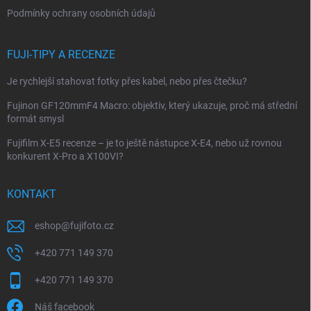
Podmínky ochrany osobních údajů
FUJI-TIPY A RECENZE
Je rychlejší stahovat fotky přes kabel, nebo přes čtečku?
Fujinon GF120mmF4 Macro: objektiv, který ukazuje, proč má střední
formát smysl
Fujifilm X-E5 recenze – je to ještě nástupce X-E4, nebo už rovnou
konkurent X-Pro a X100VI?
KONTAKT
eshop
@
fujifoto.cz
+420 771 149 370
+420 771 149 370
Náš facebook