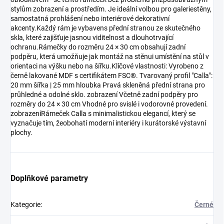
stylům zobrazení a prostředím. Je ideální volbou pro galeriestěny,
samostatná prohlášení nebo interiérové dekorativní
akcenty.Každý rám je vybavens přední stranou ze skutečného
skla, které zajišťuje jasnou viditelnost a dlouhotrvající
ochranu.Rámečky do rozměru 24 × 30 cm obsahují zadní
podpěru, která umožňuje jak montáž na stěnui umístění na stůl v
orientaci na výšku nebo na šířku.Klíčové vlastnosti: Vyrobeno z
černě lakované MDF s certifikátem FSC®. Tvarovaný profil "Calla":
20 mm šířka | 25 mm hloubka Pravá skleněná přední strana pro
průhledné a odolné sklo. zobrazení Včetně zadní podpěry pro
rozměry do 24 × 30 cm Vhodné pro svislé i vodorovné provedení.
zobrazeníRámeček Calla s minimalistickou elegancí, který se
vyznačuje tím, žeobohatí moderní interiéry i kurátorské výstavní
plochy.
Doplňkové parametry
Kategorie
:
Černé