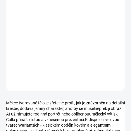
−
+
Přidat do košíku
Calla je nadčasový a univerzální fotorámeček.vyrobený z MDF
desky s certifikátem FSC®, s povrchovou úpravou v podobě
hladkého černého lakovaného povrchu, kterýpřináší odolnost i
vytříbený styl. S šířkou profilu 20 mm a hloubkou25 mm nabízí
rámeček Calla decentní, ale elegantní vzhled, který se skvěle hodí
domoderních i tradičních interiérů.
DETAILNÍ INFORMACE
ZEPTAT SE
HLÍDAT
Měkce tvarované tělo je zřetelné.profil, jak je znázorněn na detailní
kresbě, dodává jemný charakter, aniž by se muselnepřebíjí obraz.
Ať už rámujete rodinný portrét nebo oblíbenouumělecký výtisk,
Calla přináší čistou a vznešenou prezentaci.K dispozici ve dvou
tvarechvariantách - klasickém obdélníkovém a elegantním
obloukovém - se tento rámeček bez problémů přizpůsobírůzným