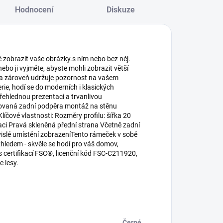
Hodnocení
Diskuze
 zobrazit vaše obrázky.s ním nebo bez něj.
nebo ji vyjměte, abyste mohli zobrazit větší
ku a zároveň udržuje pozornost na vašem
ie, hodí se do moderních i klasických
přehlednou prezentaci a trvanlivou
rovaná zadní podpěra montáž na stěnu
Klíčové vlastnosti: Rozměry profilu: šířka 20
aci Pravá skleněná přední strana Včetně zadní
islé umístění zobrazeníTento rámeček v sobě
hledem - skvěle se hodí pro váš domov,
s certifikací FSC®, licenční kód FSC-C211920,
e lesy.
Černé