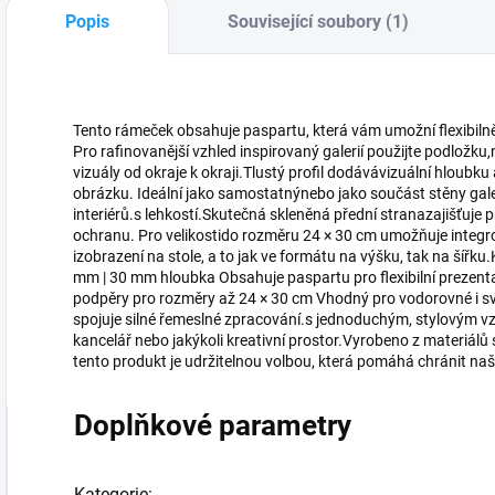
Popis
Související soubory (1)
Tento rámeček obsahuje paspartu, která vám umožní flexibilně
Pro rafinovanější vzhled inspirovaný galerií použijte podložku,
vizuály od okraje k okraji.Tlustý profil dodávávizuální hloub
obrázku. Ideální jako samostatnýnebo jako součást stěny galer
interiérů.s lehkostí.Skutečná skleněná přední stranazajišťuje 
ochranu. Pro velikostido rozměru 24 × 30 cm umožňuje integ
izobrazení na stole, a to jak ve formátu na výšku, tak na šířku.
mm | 30 mm hloubka Obsahuje paspartu pro flexibilní prezent
podpěry pro rozměry až 24 × 30 cm Vhodný pro vodorovné i sv
spojuje silné řemeslné zpracování.s jednoduchým, stylovým vz
kancelář nebo jakýkoli kreativní prostor.Vyrobeno z materiálů 
tento produkt je udržitelnou volbou, která pomáhá chránit naš
Doplňkové parametry
Kategorie
: