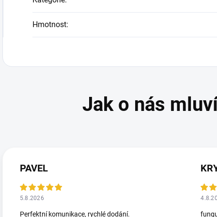
Hmotnost
:
PAVEL
KR
5.8.2026
4.8.2
Perfektní komunikace, rychlé dodání.
fungu