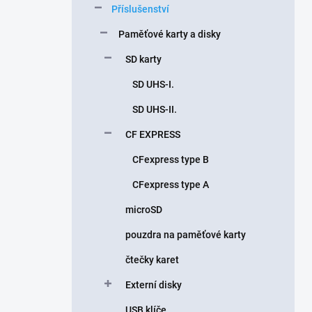
Příslušenství
í
p
Paměťové karty a disky
a
n
SD karty
e
SD UHS-I.
l
SD UHS-II.
CF EXPRESS
CFexpress type B
CFexpress type A
microSD
pouzdra na paměťové karty
čtečky karet
Externí disky
USB klíče