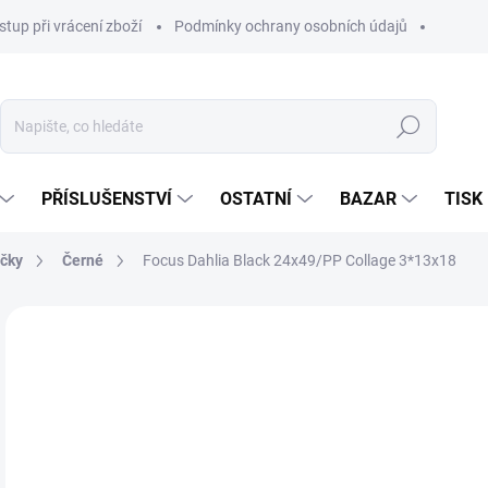
stup při vrácení zboží
Podmínky ochrany osobních údajů
Hledat
PŘÍSLUŠENSTVÍ
OSTATNÍ
BAZAR
TISK
čky
Černé
Focus Dahlia Black 24x49/PP Collage 3*13x18
61
512
Měr
SKL
cena
MŮŽ
DO:
13.