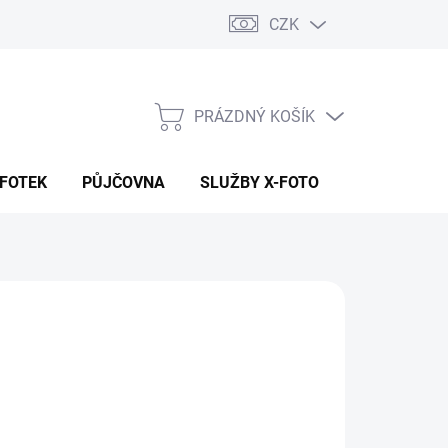
CZK
PRÁZDNÝ KOŠÍK
NÁKUPNÍ
KOŠÍK
 FOTEK
PŮJČOVNA
SLUŽBY X-FOTO
KONTAKTY
9 Kč
 Kč bez DPH
ná
ADEM (CENTRÁLA EU SKLAD)
:
EME DORUČIT
8.2026