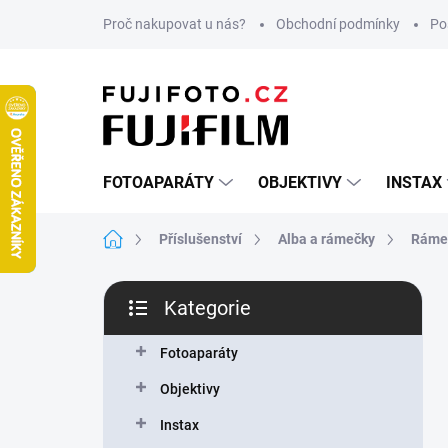
Přejít
Proč nakupovat u nás?
Obchodní podmínky
Po
na
obsah
FOTOAPARÁTY
OBJEKTIVY
INSTAX
Domů
Příslušenství
Alba a rámečky
Ráme
P
Kategorie
o
Přeskočit
s
kategorie
t
Fotoaparáty
r
Objektivy
a
n
Instax
n