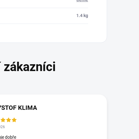
1.4 kg
YSTOF KLIMA
026
je dobře