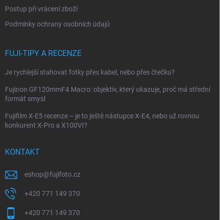
Postup při vrácení zboží
Podmínky ochrany osobních údajů
FUJI-TIPY A RECENZE
Je rychlejší stahovat fotky přes kabel, nebo přes čtečku?
Fujinon GF120mmF4 Macro: objektiv, který ukazuje, proč má střední
formát smysl
Fujifilm X-E5 recenze – je to ještě nástupce X-E4, nebo už rovnou
konkurent X-Pro a X100VI?
KONTAKT
eshop
@
fujifoto.cz
+420 771 149 370
+420 771 149 370