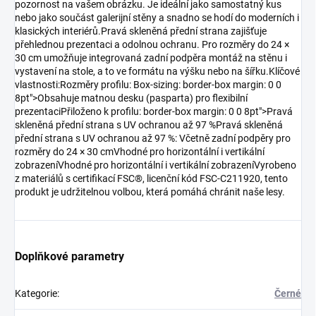
pozornost na vašem obrázku. Je ideální jako samostatný kus
nebo jako součást galerijní stěny a snadno se hodí do moderních i
klasických interiérů.Pravá skleněná přední strana zajišťuje
přehlednou prezentaci a odolnou ochranu. Pro rozměry do 24 ×
30 cm umožňuje integrovaná zadní podpěra montáž na stěnu i
vystavení na stole, a to ve formátu na výšku nebo na šířku.Klíčové
vlastnosti:Rozměry profilu: Box-sizing: border-box margin: 0 0
8pt">Obsahuje matnou desku (pasparta) pro flexibilní
prezentaciPřiloženo k profilu: border-box margin: 0 0 8pt">Pravá
skleněná přední strana s UV ochranou až 97 %Pravá skleněná
přední strana s UV ochranou až 97 %: Včetně zadní podpěry pro
rozměry do 24 × 30 cmVhodné pro horizontální i vertikální
zobrazeníVhodné pro horizontální i vertikální zobrazeníVyrobeno
z materiálů s certifikací FSC®, licenční kód FSC-C211920, tento
produkt je udržitelnou volbou, která pomáhá chránit naše lesy.
Doplňkové parametry
Kategorie
:
Černé