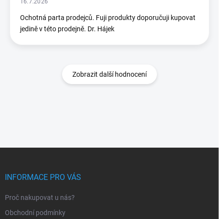
16.7.2026
Ochotná parta prodejců. Fuji produkty doporučuji kupovat
jedině v této prodejně. Dr. Hájek
Zobrazit další hodnocení
Z
á
p
INFORMACE PRO VÁS
a
t
Proč nakupovat u nás?
í
Obchodní podmínky