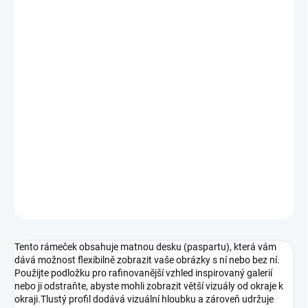
DORUČENÍ
−
+
Přidat do košíku
Tento fotorámeček, vyrobený z borovice s ořechovou dýhou,
kombinuje nadčasový styl s širším, výraznějším profilem o šířce 20
mm a hloubce 30 mm. Jeho čisté linie a robustní konstrukce z něj
činí vynikající volbu pro prezentaci fotografií nebo uměleckých děl,
ať už na stěně nebo na polici. S UV sklem
DETAILNÍ INFORMACE
ZEPTAT SE
HLÍDAT
Tento rámeček obsahuje matnou desku (paspartu), která vám
dává možnost flexibilně zobrazit vaše obrázky s ní nebo bez ní.
Použijte podložku pro rafinovanější vzhled inspirovaný galerií
nebo ji odstraňte, abyste mohli zobrazit větší vizuály od okraje k
okraji.Tlustý profil dodává vizuální hloubku a zároveň udržuje