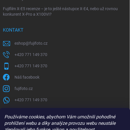
Fujifilm X-E5 recenze – je to ještě nástupce X-E4, nebo už rovnou
konkurent X-Pro a X100VI?
KONTAKT
eshop
@
fujifoto.cz
+420 771 149 370
+420 771 149 370
Náš facebook
fujifoto.cz
+420 771 149 370
PŘIJÍMÁME ONLINE PLATBY
Používáme cookies, abychom Vám umožnili pohodlné
prohlížení webu a díky analýze provozu webu neustále
zlepšovali jeho funkce, výkon a použitelnost