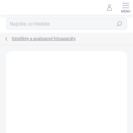
Přejít
na
obsah
Hledat
Kinofilmy a analogové fotoaparáty