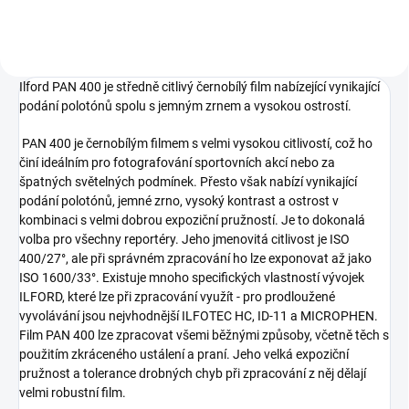
Ilford PAN 400 je středně citlivý černobílý film nabízející vynikající
podání polotónů spolu s jemným zrnem a vysokou ostrostí.
PAN 400 je černobílým filmem s velmi vysokou citlivostí, což ho
činí ideálním pro fotografování sportovních akcí nebo za
špatných světelných podmínek. Přesto však nabízí vynikající
podání polotónů, jemné zrno, vysoký kontrast a ostrost v
kombinaci s velmi dobrou expoziční pružností. Je to dokonalá
volba pro všechny reportéry. Jeho jmenovitá citlivost je ISO
400/27°, ale při správném zpracování ho lze exponovat až jako
ISO 1600/33°. Existuje mnoho specifických vlastností vývojek
ILFORD, které lze při zpracování využít - pro prodloužené
vyvolávání jsou nejvhodnější ILFOTEC HC, ID-11 a MICROPHEN.
Film PAN 400 lze zpracovat všemi běžnými způsoby, včetně těch s
použitím zkráceného ustálení a praní. Jeho velká expoziční
pružnost a tolerance drobných chyb při zpracování z něj dělají
velmi robustní film.