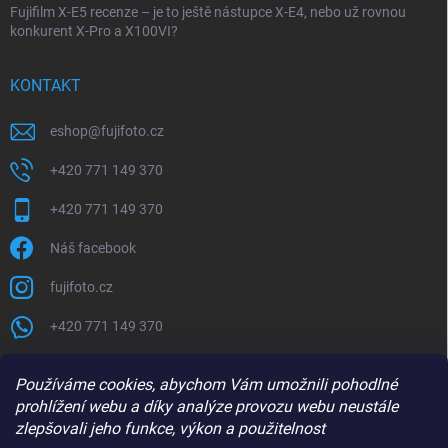
Fujifilm X-E5 recenze – je to ještě nástupce X-E4, nebo už rovnou
konkurent X-Pro a X100VI?
KONTAKT
eshop
@
fujifoto.cz
+420 771 149 370
+420 771 149 370
Náš facebook
fujifoto.cz
+420 771 149 370
PŘIJÍMÁME ONLINE PLATBY
Používáme cookies, abychom Vám umožnili pohodlné
prohlížení webu a díky analýze provozu webu neustále
zlepšovali jeho funkce, výkon a použitelnost