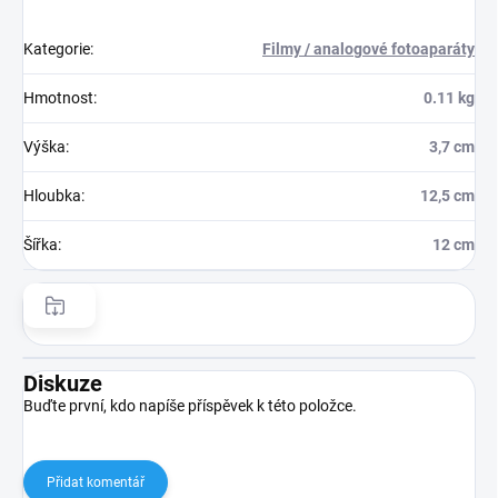
Kategorie
:
Filmy / analogové fotoaparáty
Hmotnost
:
0.11 kg
Výška
:
3,7 cm
Hloubka
:
12,5 cm
Šířka
:
12 cm
Diskuze
Buďte první, kdo napíše příspěvek k této položce.
Přidat komentář