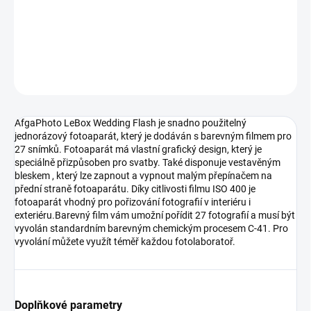
−
+
Přidat do košíku
DETAILNÍ INFORMACE
ZEPTAT SE
HLÍDAT
AfgaPhoto LeBox Wedding Flash je snadno použitelný
jednorázový fotoaparát, který je dodáván s barevným filmem pro
27 snímků. Fotoaparát má vlastní grafický design, který je
speciálně přizpůsoben pro svatby. Také disponuje vestavěným
bleskem , který lze zapnout a vypnout malým přepínačem na
přední straně fotoaparátu. Díky citlivosti filmu ISO 400 je
fotoaparát vhodný pro pořizování fotografií v interiéru i
exteriéru.Barevný film vám umožní pořídit 27 fotografií a musí být
vyvolán standardním barevným chemickým procesem C-41. Pro
vyvolání můžete využít téměř každou fotolaboratoř.
Doplňkové parametry