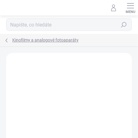
Přejít
na
obsah
Hledat
Kinofilmy a analogové fotoaparáty