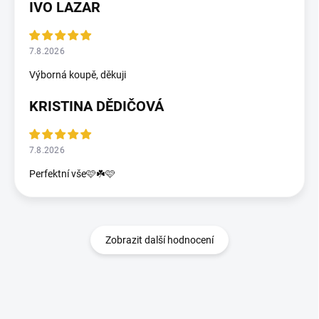
IVO LAZAR
7.8.2026
Výborná koupě, děkuji
KRISTINA DĚDIČOVÁ
7.8.2026
Perfektní vše🩷☘️🩷
Zobrazit další hodnocení