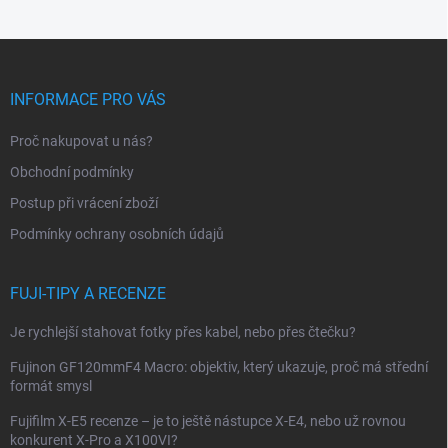
Z
á
p
INFORMACE PRO VÁS
a
t
Proč nakupovat u nás?
í
Obchodní podmínky
Postup při vrácení zboží
Podmínky ochrany osobních údajů
FUJI-TIPY A RECENZE
Je rychlejší stahovat fotky přes kabel, nebo přes čtečku?
Fujinon GF120mmF4 Macro: objektiv, který ukazuje, proč má střední
formát smysl
Fujifilm X-E5 recenze – je to ještě nástupce X-E4, nebo už rovnou
konkurent X-Pro a X100VI?