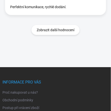
Perfektní komunikace, rychlé dodání.
Zobrazit další hodnocení
Z
á
p
INFORMACE PRO VÁS
a
t
Proč nakupovat u nás?
í
Obchodní podmínky
Postup při vrácení zboží