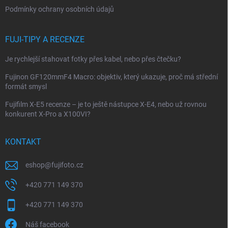
Podmínky ochrany osobních údajů
FUJI-TIPY A RECENZE
Je rychlejší stahovat fotky přes kabel, nebo přes čtečku?
Fujinon GF120mmF4 Macro: objektiv, který ukazuje, proč má střední
formát smysl
Fujifilm X-E5 recenze – je to ještě nástupce X-E4, nebo už rovnou
konkurent X-Pro a X100VI?
KONTAKT
eshop
@
fujifoto.cz
+420 771 149 370
+420 771 149 370
Náš facebook