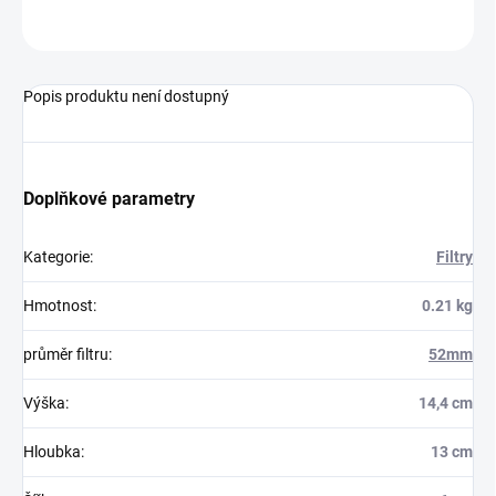
ZEPTAT SE
HLÍDAT
Popis produktu není dostupný
Doplňkové parametry
Kategorie
:
Filtry
Hmotnost
:
0.21 kg
průměr filtru
:
52mm
Výška
:
14,4 cm
Hloubka
:
13 cm