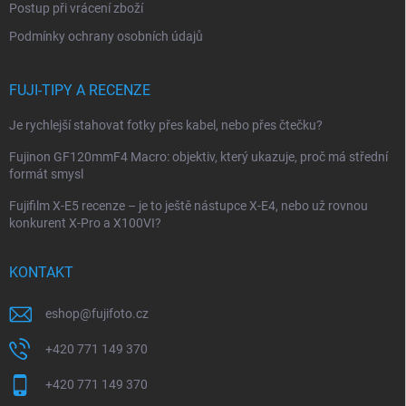
Postup při vrácení zboží
Podmínky ochrany osobních údajů
FUJI-TIPY A RECENZE
Je rychlejší stahovat fotky přes kabel, nebo přes čtečku?
Fujinon GF120mmF4 Macro: objektiv, který ukazuje, proč má střední
formát smysl
Fujifilm X-E5 recenze – je to ještě nástupce X-E4, nebo už rovnou
konkurent X-Pro a X100VI?
KONTAKT
eshop
@
fujifoto.cz
+420 771 149 370
+420 771 149 370