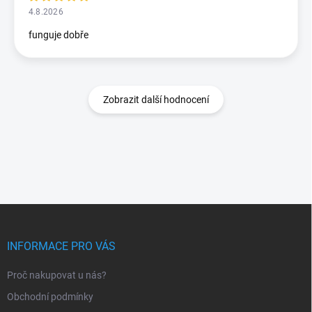
4.8.2026
funguje dobře
Zobrazit další hodnocení
Z
á
p
INFORMACE PRO VÁS
a
t
Proč nakupovat u nás?
í
Obchodní podmínky