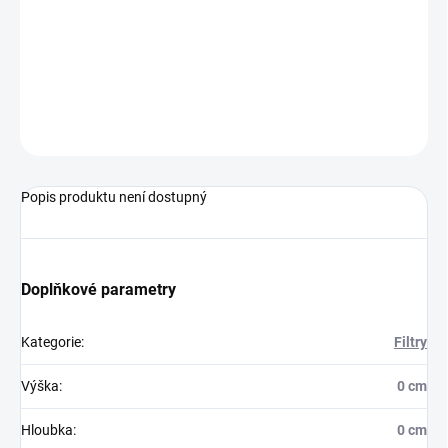
DORUČENÍ
−
+
Přidat do košíku
ZEPTAT SE
HLÍDAT
Popis produktu není dostupný
Doplňkové parametry
Kategorie
:
Filtry
Výška
:
0 cm
Hloubka
:
0 cm