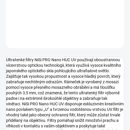
−
+
Přidat do košíku
DETAILNÍ INFORMACE
ZEPTAT SE
HLÍDAT
Ultratenké filtry NiSi PRO Nano HUC UV používají oboustrannou
vícevrstvou optickou technologii, která využívá vysoce kvalitního
japonského optického skla pohlcujícího ultrafialové světlo.
Zajišťuje tak vysokou propustnost a vysoce hladký povrch, který
zabraňuje nechtěným odrazům. Rámeček je vyrobený z mosazi
pomocí vysoce přesného mosazného obrábění a má tloušťku
pouhých 3,5 mm, což znamená, že tento ultratenký filtr výborně
padne i na extrémně širokoúhlé objektivy a zabraňuje tak
vinětaci. NiSi PRO Nano HUC UV disponuje exkluzivním kreativním
nano povlakem typu „U“ a tvrzenou vodotěsnou vrstvou.UV filtr je
vhodný také jako obecný ochranný filtr, který může zůstat trvale
přidělaný na objektivu. Filtry pomáhají snížit množství prachu a
vlhkosti v kontaktu s vaším objektivem a poskytuje také