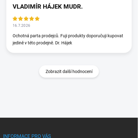
VLADIMÍR HÁJEK MUDR.
16.7.2026
Ochotná parta prodejců. Fuji produkty doporučuji kupovat
jedině v této prodejně. Dr. Hájek
Zobrazit další hodnocení
Z
á
p
INFORMACE PRO VÁS