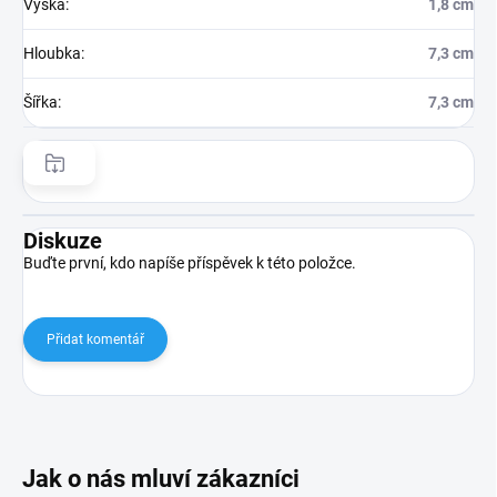
Výška
:
1,8 cm
Hloubka
:
7,3 cm
Šířka
:
7,3 cm
Diskuze
Buďte první, kdo napíše příspěvek k této položce.
Přidat komentář