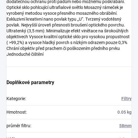
dodatečnou ochranu proti pádům nebo možnému poškrábání.
Optické sklo pohlcující ultrafialové světlo Mosazný rámeček je
vyrobený metodou vysoce přesného mosazného obrábění.
Exkluzivní kreativní nano povlak typu „U“. Tvrzený vodotěsný
povlak. Nejvyšší úroveň přesnosti broušení optického povrchu.
Ultratenký (3,5 mm): Minimalizuje efekt vinětace na širokoúhlých
objektivech Vysoce kvalitní optické sklo pro vysokou propustnost
( >99,2%) a vysoce hladký povrch s nízkým odrazem pouze 0,3%
Chrání objektiv před prachem či poškozením předního prvku
Jednoduché čištění
Doplňkové parametry
Kategorie
:
Filtry
Hmotnost
:
0.05 kg
průměr filtru
:
58mm