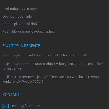
a
t
Proč nakupovat u nás?
í
Obchodní podmínky
Postup při vrácení zboží
Podmínky ochrany osobních údajů
FUJI-TIPY A RECENZE
Je rychlejší stahovat fotky přes kabel, nebo přes čtečku?
Fujinon GF120mmF4 Macro: objektiv, který ukazuje, proč má střední
formát smysl
Fujifilm X-E5 recenze – je to ještě nástupce X-E4, nebo už rovnou
konkurent X-Pro a X100VI?
KONTAKT
eshop
@
fujifoto.cz