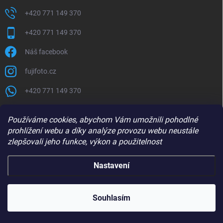
+420 771 149 370
+420 771 149 370
Náš facebook
fujifoto.cz
+420 771 149 370
PŘIJÍMÁME ONLINE PLATBY
Používáme cookies, abychom Vám umožnili pohodlné
prohlížení webu a díky analýze provozu webu neustále
zlepšovali jeho funkce, výkon a použitelnost
Nastavení
Copyright 2026
FUJIFOTO.CZ
. Všechna práva vyhrazena.
Souhlasím
Vytvořil Shoptet