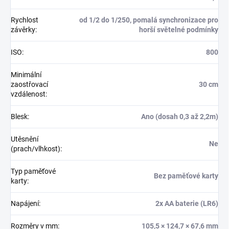
Rychlost
od 1/2 do 1/250, pomalá synchronizace pro
závěrky
:
horší světelné podmínky
ISO
:
800
Minimální
zaostřovací
30 cm
vzdálenost
:
Blesk
:
Ano (dosah 0,3 až 2,2m)
Utěsnění
Ne
(prach/vlhkost)
:
Typ paměťové
Bez paměťové karty
karty
:
Napájení
:
2x AA baterie (LR6)
Rozměry v mm
:
105,5 × 124,7 × 67,6 mm