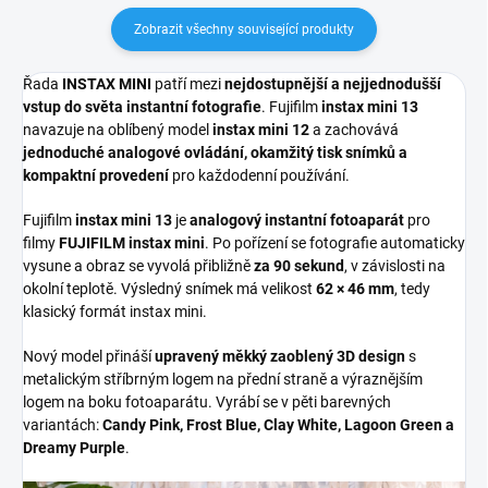
Zobrazit všechny související produkty
Řada
INSTAX MINI
patří mezi
nejdostupnější a nejjednodušší
vstup do světa instantní fotografie
. Fujifilm
instax mini 13
navazuje na oblíbený model
instax mini 12
a zachovává
jednoduché analogové ovládání, okamžitý tisk snímků a
kompaktní provedení
pro každodenní používání.
Fujifilm
instax mini 13
je
analogový instantní fotoaparát
pro
filmy
FUJIFILM instax mini
. Po pořízení se fotografie automaticky
vysune a obraz se vyvolá přibližně
za 90 sekund
, v závislosti na
okolní teplotě. Výsledný snímek má velikost
62 × 46 mm
, tedy
klasický formát instax mini.
Nový model přináší
upravený měkký zaoblený 3D design
s
metalickým stříbrným logem na přední straně a výraznějším
logem na boku fotoaparátu. Vyrábí se v pěti barevných
variantách:
Candy Pink, Frost Blue, Clay White, Lagoon Green a
Dreamy Purple
.