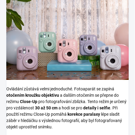
Ovládání zůstává velmi jednoduché. Fotoaparát se zapíná
otočením kroužku objektivu
a dalším otočením se přepne do
režimu
Close-Up
pro fotografování zblízka. Tento režim je určený
pro vzdálenost
30 až 50 cm
a hodí se pro
detaily i selfie
. Při
použití režimu Close-Up pomáhá
korekce paralaxy
lépe sladit
záběr v hledáčku s výslednou fotografií, aby byl fotografovaný
objekt uprostřed snímku.