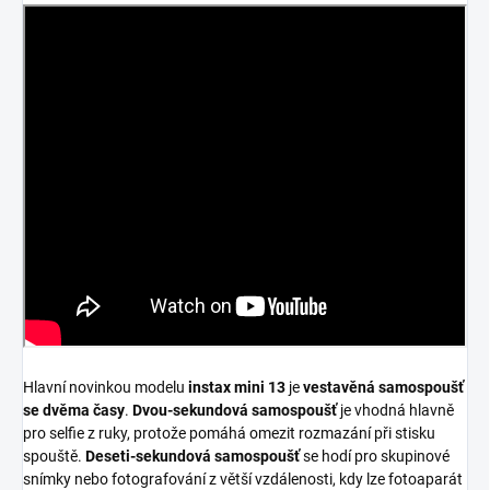
Hlavní novinkou modelu
instax mini 13
je
vestavěná samospoušť
se dvěma časy
.
Dvou-sekundová samospoušť
je vhodná hlavně
pro selfie z ruky, protože pomáhá omezit rozmazání při stisku
spouště.
Deseti-sekundová samospoušť
se hodí pro skupinové
snímky nebo fotografování z větší vzdálenosti, kdy lze fotoaparát