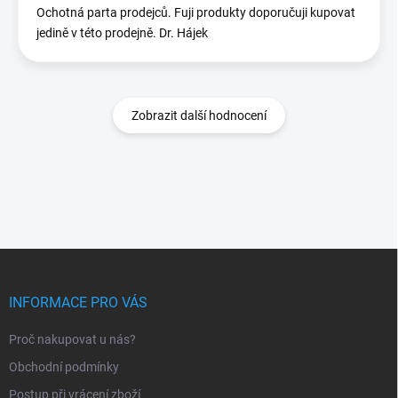
Ochotná parta prodejců. Fuji produkty doporučuji kupovat
jedině v této prodejně. Dr. Hájek
Zobrazit další hodnocení
Z
á
p
INFORMACE PRO VÁS
a
t
Proč nakupovat u nás?
í
Obchodní podmínky
Postup při vrácení zboží