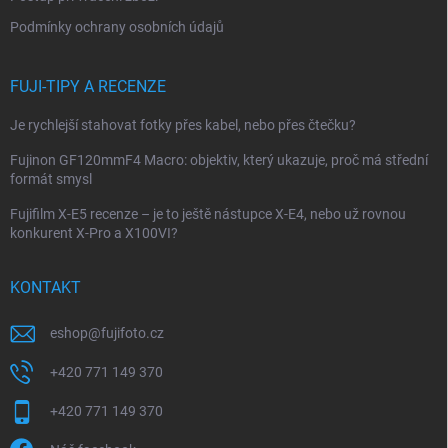
Podmínky ochrany osobních údajů
FUJI-TIPY A RECENZE
Je rychlejší stahovat fotky přes kabel, nebo přes čtečku?
Fujinon GF120mmF4 Macro: objektiv, který ukazuje, proč má střední
formát smysl
Fujifilm X-E5 recenze – je to ještě nástupce X-E4, nebo už rovnou
konkurent X-Pro a X100VI?
KONTAKT
eshop
@
fujifoto.cz
+420 771 149 370
+420 771 149 370