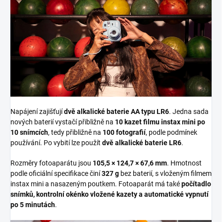
Napájení zajišťují
dvě alkalické baterie AA typu LR6
. Jedna sada
nových baterií vystačí přibližně na
10 kazet filmu instax mini po
10 snímcích
, tedy přibližně na
100 fotografií
, podle podmínek
používání. Po vybití lze použít
dvě alkalické baterie LR6
.
Rozměry fotoaparátu jsou
105,5 × 124,7 × 67,6 mm
. Hmotnost
podle oficiální specifikace činí
327 g
bez baterií, s vloženým filmem
instax mini a nasazeným poutkem. Fotoaparát má také
počítadlo
snímků, kontrolní okénko vložené kazety a automatické vypnutí
po 5 minutách
.