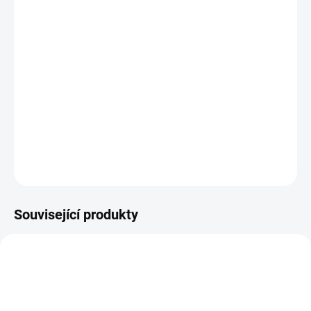
DORUČENÍ
−
+
Přidat do košíku
Zdarma od nás dostanete
+ Instax mini film 10ks
v hodnotě 299 Kč
DETAILNÍ INFORMACE
ZEPTAT SE
HLÍDAT
Související produkty
PRODEJNÍ HIT
PRODEJNÍ HIT
AKCE 2026