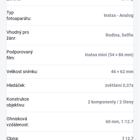
Typ
Instax - Analog
fotoaparátu
:
Vhodný pro
Rodina, Selfie
žánr
:
Podporovaný
Instax mini (54 × 86 mm)
film
:
Velikost snímku
:
46 × 62 mm
Hledáček
:
zvětšení 0,37x
Konstrukce
2 komponenty / 2 členy
objektivu
:
Ohnisková
60 mm, 1:12.7
vzdálenost
:
Clona
:
f 12,7