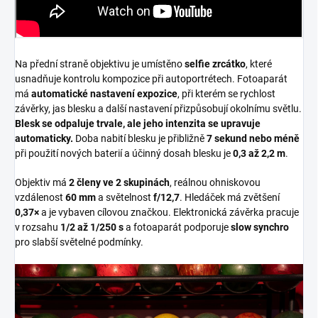
Na přední straně objektivu je umístěno
selfie zrcátko
, které
usnadňuje kontrolu kompozice při autoportrétech. Fotoaparát
má
automatické nastavení expozice
, při kterém se rychlost
závěrky, jas blesku a další nastavení přizpůsobují okolnímu světlu.
Blesk se odpaluje trvale, ale jeho intenzita se upravuje
automaticky.
Doba nabití blesku je přibližně
7 sekund nebo méně
při použití nových baterií a účinný dosah blesku je
0,3 až 2,2 m
.
Objektiv má
2 členy ve 2 skupinách
, reálnou ohniskovou
vzdálenost
60 mm
a světelnost
f/12,7
. Hledáček má zvětšení
0,37×
a je vybaven cílovou značkou. Elektronická závěrka pracuje
v rozsahu
1/2 až 1/250 s
a fotoaparát podporuje
slow synchro
pro slabší světelné podmínky.