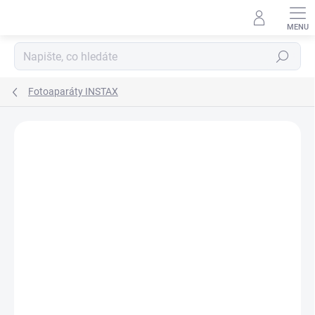
Přejít
na
obsah
Hledat
Fotoaparáty INSTAX