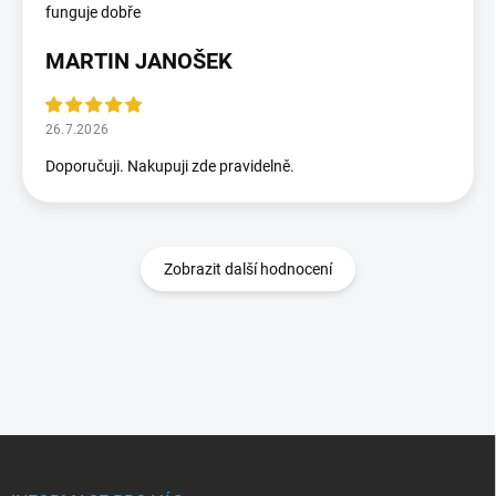
funguje dobře
MARTIN JANOŠEK
26.7.2026
Doporučuji. Nakupuji zde pravidelně.
Zobrazit další hodnocení
Z
á
p