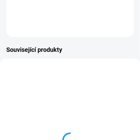
−
+
Přidat do košíku
ZEPTAT SE
HLÍDAT
Související produkty
NA DOTAZ
SKLADEM NA PRODEJNĚ
TTartisan 23mm f/1.4
TTartisan 23mm f/1.4
pro CANON M
(FUJI X)
2 999 Kč