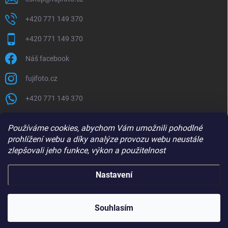
+420 771 149 370
+420 771 149 370
Náš facebook
fujifoto.cz
+420 771 149 370
PŘIJÍMÁME ONLINE PLATBY
Používáme cookies, abychom Vám umožnili pohodlné
prohlížení webu a díky analýze provozu webu neustále
zlepšovali jeho funkce, výkon a použitelnost
Nastavení
Copyright 2026
FUJIFOTO.CZ
. Všechna práva vyhrazena.
Souhlasím
Vytvořil Shoptet