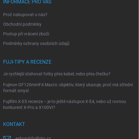
INFORMACE PRO VÁS
a
t
Proč nakupovat u nás?
í
Obchodní podmínky
Postup při vrácení zboží
Podmínky ochrany osobních údajů
FUJI-TIPY A RECENZE
Je rychlejší stahovat fotky přes kabel, nebo přes čtečku?
Fujinon GF120mmF4 Macro: objektiv, který ukazuje, proč má střední
formát smysl
Fujifilm X-E5 recenze – je to ještě nástupce X-E4, nebo už rovnou
konkurent X-Pro a X100VI?
KONTAKT
eshop
@
fujifoto.cz