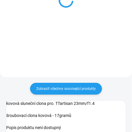
3 333 Kč
2 479 Kč bez DPH
2 755 Kč bez DPH
Do košíku
Detail
Pro APS-C senzor Světelný
Objektiv s pevným ohniskem 23
reportážní "retro" objektiv
mm v elegantním černémí retro
TTartisan 23 mm f1,4 Malinký,
designu, nebo ve variantě, kde
výkonný a za skvělou cenu. filtr
stříbrně zdůrazněné čtverce na
43mm F 1.4-16 minimální ostřící
zaostřovacím kroužku
vzdálenost 20cm ...
připomínají povrch pololesklého
broušeného hliníku....
Zobrazit všechny související produkty
kovová sluneční clona pro. TTartisan 23mm/f1.4
šroubovací clona kovová - 17gramů
Popis produktu není dostupný