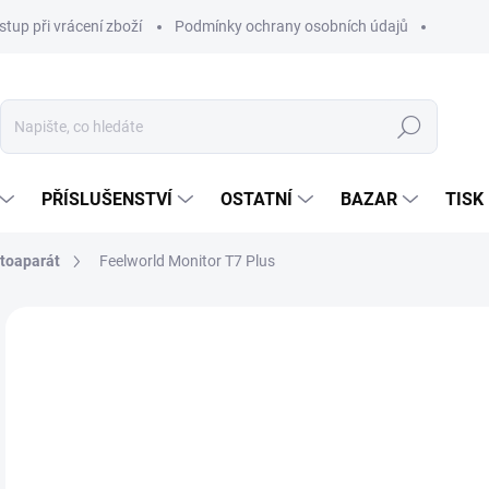
stup při vrácení zboží
Podmínky ochrany osobních údajů
Hledat
PŘÍSLUŠENSTVÍ
OSTATNÍ
BAZAR
TISK
otoaparát
Feelworld Monitor T7 Plus
3 
3 2
Měr
SKL
cena
MŮŽ
DO:
14.