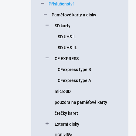
Příslušenství
í
p
Paměťové karty a disky
a
n
SD karty
e
SD UHS-I.
l
SD UHS-II.
CF EXPRESS
CFexpress type B
CFexpress type A
microSD
pouzdra na paměťové karty
čtečky karet
Externí disky
USB klíče