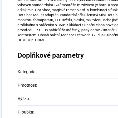
samostatné drahé osciloskopy! Více způsobů instalace Standa
vybaven standardním 1/4” montážním závitem (v horní a spodn
držák mini Hot Shoe, magické rameno atd. V kombinaci s funkc
Hot Shoe Mount adaptér Standardní příslušenství Mini Hot Shoe
monitoru fotoaparátu, LED světlu, blesku, mikrofonu nebo jin
a základna s otáčením o 360°. Skládací sluneční clona nové g
prostředí. T7 PLUS nabízí úžasně čistý, jasný obraz v interiéru
kontrastem. Obsah balení: Monitor Feelworld T7 Plus Slunečn
HDMI Mini HDMI
Doplňkové parametry
Kategorie
:
Hmotnost
:
Výška
:
Hloubka
: