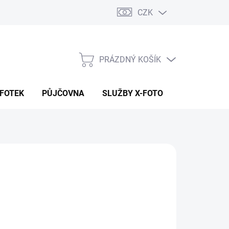
CZK
PRÁZDNÝ KOŠÍK
NÁKUPNÍ
KOŠÍK
 FOTEK
PŮJČOVNA
SLUŽBY X-FOTO
KONTAKTY
890 Kč
15 Kč bez DPH
ná
ADEM (CENTRÁLA EU SKLAD)
:
EME DORUČIT
8.2026