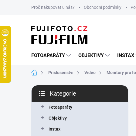
Přejít
Proč nakupovat u nás?
Obchodní podmínky
Po
na
obsah
FOTOAPARÁTY
OBJEKTIVY
INSTAX
Domů
Příslušenství
Video
Monitory pro f
P
Kategorie
o
Přeskočit
s
kategorie
t
Fotoaparáty
r
Objektivy
a
n
Instax
n