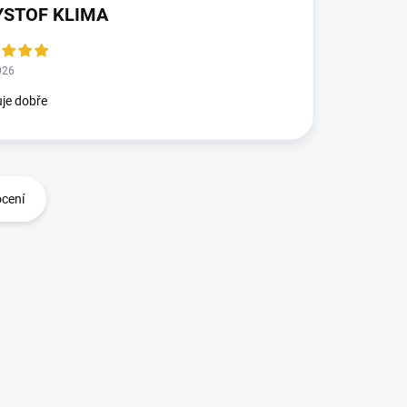
YSTOF KLIMA
026
je dobře
ocení