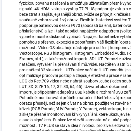
fyzickou povahu natáčení a umožňuje uživatelům přesně vyhod
signálů. 4K HDMI vstup a výstup T7 PLUS podporuje vstup a vý
beze ztrát a zajišťuje jasnější obraz. Může se připojit k režis
současně zobrazovat živý obraz. Flexibilní bateriový systém T
podporuje bateriovou desku F970 (součástí balení), bateriovo
příslušenství) a lze ji také napájet napájecím adaptérem (voli
vypnete, musíte stisknout vypínač. Napájecí kabel nelze vytáh
pomohou s přesnou expozicí a zaostřením Náš flexibilní opera
možností. Video OS obsahuje nástroje pro ostření, komponov
Vectorscope, RGB histogram, Histogram, Embedded Audio, Foc
Frames, atd.), a také možnost importu 3D LUT. Pomozte uživa
natáčení, vytváření a přehrávání filmů/videí. Načtěte vlastní 
pro načtení 32 vlastních LUTFunkce načítání LUT usnadňuje a i
optimalizuje pracovní postup a zlepšuje efektivitu práce v ran
LOG do Rec.709 videa nebo nahrát soubory .cube (jeden soubo
LUT_3D_SIZE 16, 17, 32, 33, 64, 65). Uživatel uloží dokument
importuje připojením adaptéru USB kabelu a rozhraní USB zaříz
Pohodlné monitorování průběhu natáčení Ušetřete svůj rozpoč
obrazu přesněji, než se jen dívat na obraz, použijte vestavěné
křivek (RGB Parade, YUV Parade, Y Parade), vektorskopu, hist
získejte přesné monitorování křivky vysílání, které ukazuje vše
a audio signálech. Funkce lze otevřít samostatně a také podpo
možností. T7 PLUS se stává ideální volbou pro živé sledování 