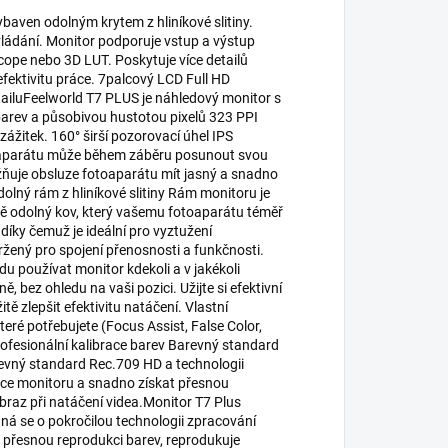
ybaven odolným krytem z hliníkové slitiny.
ovládání. Monitor podporuje vstup a výstup
cope nebo 3D LUT. Poskytuje více detailů
efektivitu práce. 7palcový LCD Full HD
iluFeelworld T7 PLUS je náhledový monitor s
arev a působivou hustotou pixelů 323 PPI
 zážitek. 160° širší pozorovací úhel IPS
otoaparátu může během záběru posunout svou
žňuje obsluze fotoaparátu mít jasný a snadno
odolný rám z hliníkové slitiny Rám monitoru je
lně odolný kov, který vašemu fotoaparátu téměř
íky čemuž je ideální pro vyztužení
žený pro spojení přenosnosti a funkčnosti.
 používat monitor kdekoli a v jakékoli
, bez ohledu na vaši pozici. Užijte si efektivní
 zlepšit efektivitu natáčení. Vlastní
teré potřebujete (Focus Assist, False Color,
ofesionální kalibrace barev Barevný standard
evný standard Rec.709 HD a technologii
ace monitoru a snadno získat přesnou
braz při natáčení videa.Monitor T7 Plus
á se o pokročilou technologii zpracování
je přesnou reprodukci barev, reprodukuje