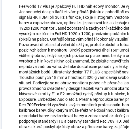
Feelworld T7 Plus je 7palcový Full HD náhledový monitor. Je v
Jednoduchý design tlačítek vám přináší jistotu a pohodlí při 
signálu 4K HDMI při 30Hz a funkce jako je Histogram, Vectors
barev a expozice obrazu, optimalizuje pracovní tok a zlepšuje 
1920x1200 monitor Jasné zobrazení a zachycení každého deta
vysokým rozlišením Full HD 1920 x 1200, precizním podáním b
(pixelů na palec). Ostřejší obraz vám přináší dokonalý vizuální
Pozorovací úhel se stal velmi důležitým, protože obsluha f
pozici vzhledem k monitoru. Široký pozorovací úhel 160° umo
viditelný obraz, i když se jejich pozice na place mění. Lehký a 
vyroben z hliníkové slitiny, což znamená, že získáte neuvěřite
nepřidává žádnou váhu. Je také dostatečně pohodlný a lehký, d
montážních bodů. Ultratenký design T7 PLUS je speciálně navr
Tloušťka pouhých 18 mm a hmotnost 320 g vám dávají svobodu
situaci. Podívejte se na obraz monitoru pohodlně, přesně a jasně
provoz Snadno ovladatelný design tlačítek vám umožní okamžitě
klávesové zkratky F1 a F2 umožňují rychlý přístup k funkcím, k
Exposure, Embedded Audio atd.). Přesná reprodukce barev, pr
Rec.709Feelworld využívá u svých monitorů profesionální bar
kalibrace barev, díky kterým může efektivně dosáhnout kalibr
reprodukci barev, nezkreslovat barvy a zobrazovat skutečný o
podporuje standardy ITU a barevný standard Rec.709 HD. Jedn
obrazu, která poskytuje čistý obraz a přirozené barvy, zajišťu