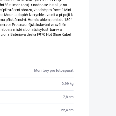
rdní montážní závit 1/4-20"T7 PLUS je
í části monitoru). Snadno se instaluje na
í převrácení obrazu, vhodné pro focení. Mini
 Mount adaptér lze rychle uvolnit a připojit k
ému příslušenství. Horní s úhlem pohledu 180°
enerace Pro snadnější sledování ve světlém
 nebo na místě s bohatší sytostí barev a
í clona Bateriová deska F970 Hot Shoe Kabel
Monitory pro fotoaparát
0.99 kg
7,8 cm
22,4 cm