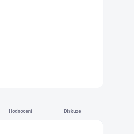
NOSTI DORUČENÍ
−
+
Přidat do košíku
4K HDMI náhledový monitor odolný, s přesnější
brací a monitorování barev
ILNÍ INFORMACE
ZEPTAT SE
HLÍDAT
Hodnocení
Diskuze