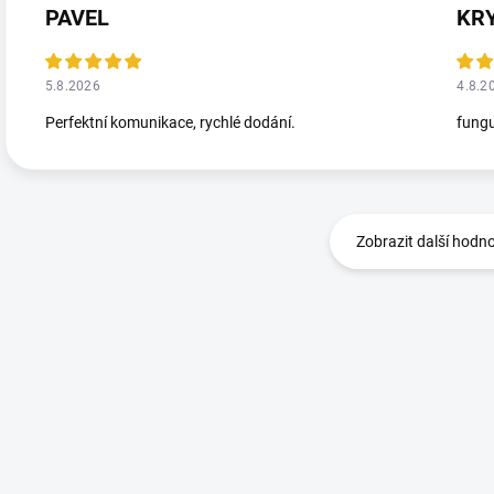
PAVEL
KR
5.8.2026
4.8.2
Perfektní komunikace, rychlé dodání.
fungu
Zobrazit další hodn