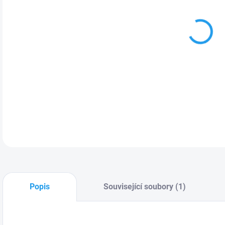
MOŽ
7" 
kali
DETA
Popis
Související soubory (1)