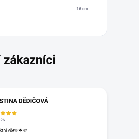
16 cm
STINA DĚDIČOVÁ
026
ktní vše🩷☘️🩷