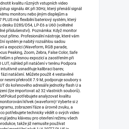
notit kvalitu různých vstupních video
stup signálu 4K při 30Hz, který přenáší signál
érskému monitoru nebo jiným displejům a
7 PLUS má flexibilní bateriový systém, který
u desku D28S/D54, LP-E6 a U60 (volitelné
telné příslušenství). Poznámka: Když monitor
nout přímo. Profesionální nástroje, které vám
ční systém je nabitý rozsáhlou sadou
ání a expozici (Waveform, RGB parade,
us Peaking, Zoom, Zebra, False Color, Safe
telům s přesnou expozicí a zaostřením při
3D LUT, náhled při natáčení v terénu Podpora
ntuitivně usnadňuje kalibraci barev,
é fázi natáčení. Můžete použít 4 vestavěné
r nesmí překročit 7.9 M, podporuje soubory s
 LUT do kořenového adresáře jednotky flash U a
ení (lze importovat až 32 vlastních souborů).
etPokud potřebujete analyzovat kvalitu
 monitorování křivek (waveform)! Vyberte si z
ogramu, zobrazení fáze a úrovně zvuku, a
, co potřebujete technicky vědět o svých video
rují jednu klávesu pro otevření režimu všech
produkce, takže již nemusíte používat